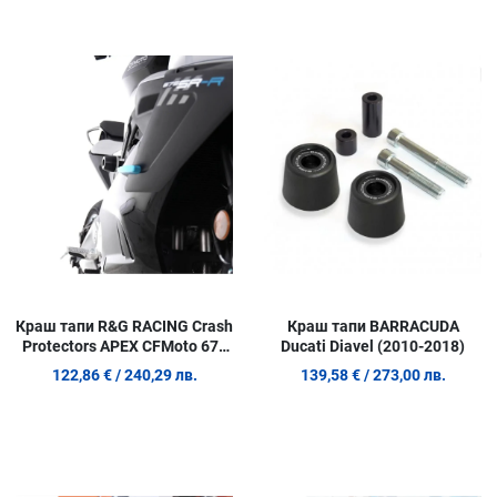
Добави в любими
Д
Сравни продукт
С
Quick View
Q
Краш тапи R&G RACING Crash
Краш тапи BARRACUDA
Protectors APEX CFMoto 675
Ducati Diavel (2010-2018)
SR-R '25-
122,86 €
/ 240,29 лв.
139,58 €
/ 273,00 лв.
Добави в любими
Д
Сравни продукт
С