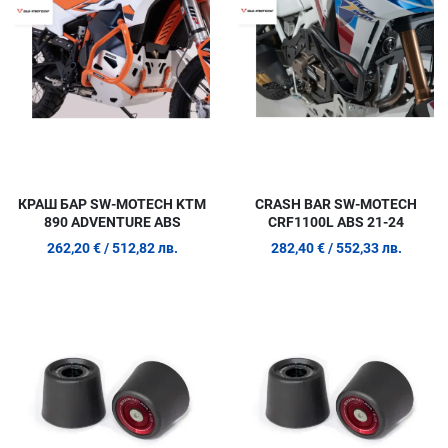
Quick View
Q
КРАШ БАР SW-MOTECH KTM
CRASH BAR SW-MOTECH
890 ADVENTURE ABS
CRF1100L ABS 21-24
262,20 €
/ 512,82 лв.
282,40 €
/ 552,33 лв.
Добави в любими
Д
Сравни продукт
С
Quick View
Q