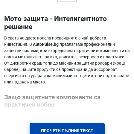
Мото защита - Интелигентното
решение
В света на двете колела превенцията е най-добрата
инвестиция. В
AutoPulse.bg
предлагаме професионални
защитни системи, които предпазват критичните компоненти на
вашия мотоциклет - рамка, двигател, резервоар и пластмаси.
От дискретни краш тапи до масивни защитни ролбари (краш
барове), нашите продукти са проектирани да абсорбират
енергията на удара и да минимизират щетите при подхлъзване
или падане на място.
Защо защитните компоненти са
практичен избор
Инсталирането на качествена защита от
AutoPulse.bg
е
застраховка, която се изплаща още при първия инцидент.
Балансьорите за кормило не само предпазват ръкохватките
ПРОЧЕТИ ПЪЛНИЯ ТЕКСТ