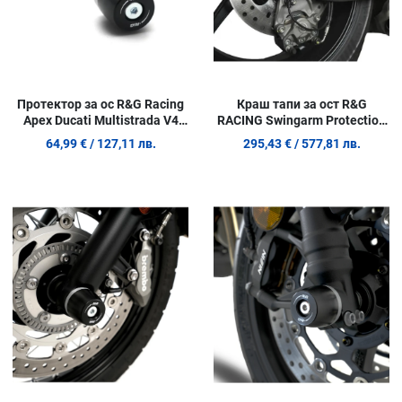
Протектор за ос R&G Racing
Краш тапи за ост R&G
Apex Ducati Multistrada V4
RACING Swingarm Protection
25-26
Ducati Panigale V4 25-26 /
64,99 €
/ 127,11 лв.
295,43 €
/ 577,81 лв.
Streetfighter V4 25-26
Добави в любими
Д
Сравни продукт
С
Quick View
Q