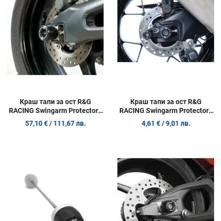
Quick View
Q
Краш тапи за ост R&G
Краш тапи за ост R&G
RACING Swingarm Protectors
RACING Swingarm Protectors
Black Honda CBR1000RR
Black Honda CBR1000RR 17-
57,10 €
/ 111,67 лв.
4,61 €
/ 9,01 лв.
Fireblade 04-07
26
Добави в любими
Д
Сравни продукт
С
Quick View
Q