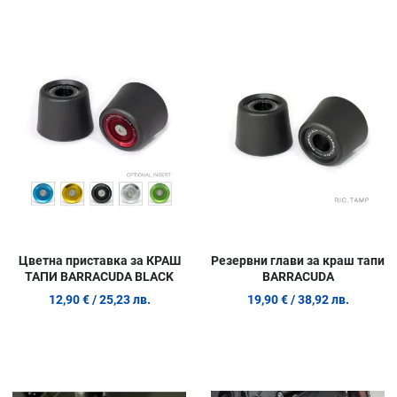
Добави в любими
Д
Сравни продукт
С
Quick View
Q
Цветна приставка за КРАШ
Резервни глави за краш тапи
ТАПИ BARRACUDA BLACK
BARRACUDA
12,90 €
/ 25,23 лв.
19,90 €
/ 38,92 лв.
Добави в любими
Д
Сравни продукт
С