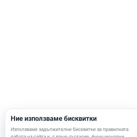
краш тапи или барове вие не само карате по-спокойно, но и
запазвате пазарната стойност на своя мотоциклет. Не
оставяйте сигурността на случайността.
Осигурете защита:
Разгледайте каталога на AutoPulse.bg и
изберете най-доброто за своя мотоциклет още днес.
Ние използваме бисквитки
Използваме задължителни бисквитки за правилната
работа на сайта и, с ваше съгласие, функционални,