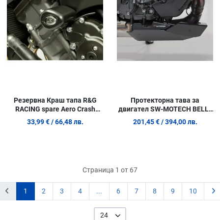
Quick View
Q
Резервна Краш тапа R&G
Протекторна тава за
RACING spare Aero Crash
двигател SW-MOTECH BELLY
Protectors black 1pc
PAN XSR 900 ABS 22
33,99 €
/ 66,48 лв.
201,45 €
/ 394,00 лв.
Страница 1 от 67
1
2
3
4
...
6
7
8
9
10
24