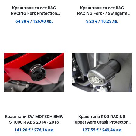
Краш тапи за ост R&G
Краш тапи за ост R&G
RACING Fork Protection
RACING Fork - / Swingarm
Triumph Scrambler 900 23-25
Protection Honda CB 1000
64,88 €
/ 126,90 лв.
5,23 €
/ 10,23 лв.
Hornet 24-26
Добави в любими
Д
Сравни продукт
С
Quick View
Q
Краш тапи SW-MOTECH BMW
Краш тапи R&G RACING
S 1000 R ABS 2014 - 2016
Upper Aero Crash Protectors
Black Yamaha YZF-R1 09-14
141,20 €
/ 276,16 лв.
127,55 €
/ 249,46 лв.