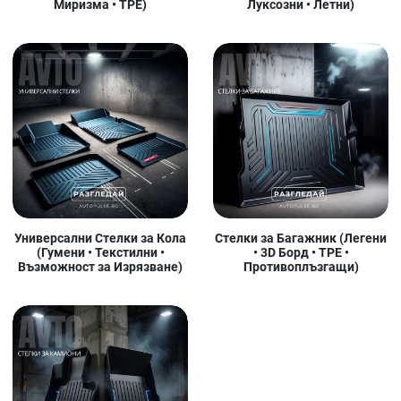
Миризма • TPE)
Луксозни • Летни)
Универсални Стелки за Кола
Стелки за Багажник (Легени
(Гумени • Текстилни •
• 3D Борд • TPE •
Възможност за Изрязване)
Противоплъзгащи)