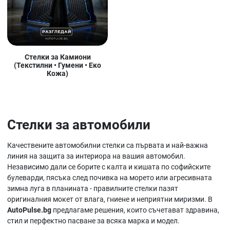
Стелки за Камиони
(Текстилни • Гумени • Еко
Кожа)
Стелки за автомобили
Качествените автомобилни стелки са първата и най-важна
линия на защита за интериора на вашия автомобил.
Независимо дали се борите с калта и кишата по софийските
булеварди, пясъка след почивка на морето или агресивната
зимна луга в планината - правилните стелки пазят
оригиналния мокет от влага, гниене и неприятни миризми. В
AutoPulse.bg
предлагаме решения, които съчетават здравина,
стил и перфектно пасване за всяка марка и модел.