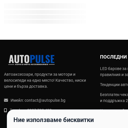
ПОСЛЕДНИ
LED барове за 
Автоаксесоари, продукти за мотори и
правилния и з
велосипеди на едно място! Качество, ниски
Тенденции авто
цени и бърза доставка.
Безплатен чекл
Имейл:
contact@autopulse.bg
и поддръжка 
Телефон:
0887 788 433
Какви са най‑
калъфи за сед
Ние използваме бисквитки