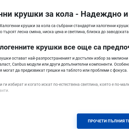
нни крушки за кола - Надеждно 
 Халогенни крушки за кола са събрани стандартни халогенни крушки
 търсят лесна смяна, ниска цена и светлина, близка до заводската
логенните крушки все още са предпо
рушки остават най-разпространеният и достъпен избор за милиони 
баласт, Canbus модули или други допълнителни компоненти. Особено
я могат да предизвикат грешки на таблото или проблеми с фокуса.
 ги избират и когато искат по-естествена светлина, която е по-ма
анти.
тличава по-добрите халогенни крушк
 яркост
- има версии с повишен светлинен поток (+30% / +50% спря
ПРОЧЕТИ ПЪЛНИЯ Т
 живот
- по-качествените крушки издържат по-дълго от най-евтинит
светлинен сноп
- добрите крушки поддържат по-равномерна светли