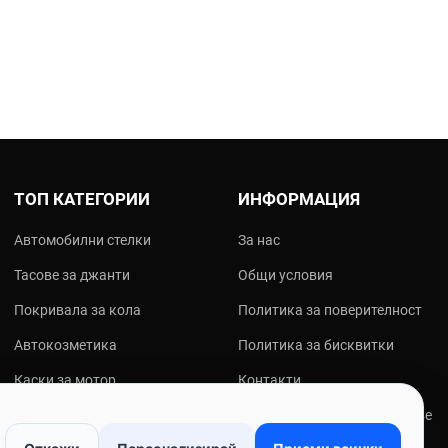
ТОП КАТЕГОРИИ
ИНФОРМАЦИЯ
Автомобилни стелки
За нас
Тасове за джанти
Общи условия
Покривала за кола
Политика за поверителност
Автокозметика
Политика за бисквитки
Каски за мотор
Контакти
Мото екипировка
Онлайн решаване на спорове