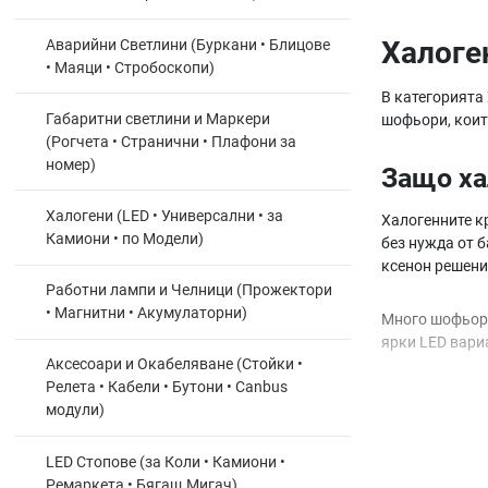
Халоге
Аварийни Светлини (Буркани • Блицове
• Маяци • Стробоскопи)
В категорията
Габаритни светлини и Маркери
шофьори, които
(Рогчета • Странични • Плафони за
номер)
Защо ха
Халогени (LED • Универсални • за
Халогенните к
Камиони • по Модели)
без нужда от 
ксенон решени
Работни лампи и Челници (Прожектори
• Магнитни • Акумулаторни)
Много шофьори
ярки LED вари
Аксесоари и Окабеляване (Стойки •
Релета • Кабели • Бутони • Canbus
Какво о
модули)
По-висока
LED Стопове (за Коли • Камиони •
По-дълъг
Ремаркета • Бягащ Мигач)
Стабилен 