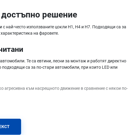
и достъпно решение
 с най-често използваните цокли H1, H4 и H7. Подходящи са за
 характеристика на фаровете.
читани
автомобили. Те са евтини, лесни за монтаж и работят директно
 подходящи са за по-стари автомобили, при които LED или
лко агресивна към насрещното движение в сравнение с някои по-
и
мо стандартните)
ЕКСТ
е варианти
на и по-малко заслепяват