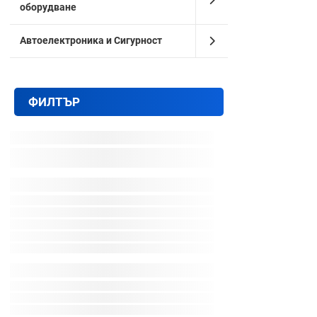
оборудване
Трябва ли
Мога ли д
Автоелектроника и Сигурност
С какво
LED крушк
Плафони з
ФИЛТЪР
Препарати
Аксесоари
Ако не сте сиг
Халогенните к
цокъла на ваш