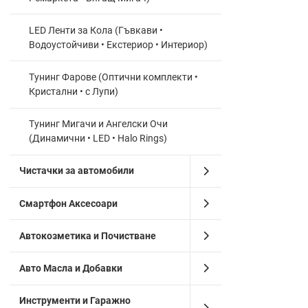
Различни 
LED Ленти за Кола (Гъвкави •
Как да 
Водоустойчиви • Екстериор • Интериор)
Определет
Тунинг Фарове (Оптични комплекти •
Решете да
Кристални • с Лупи)
Проверете
Сменяйте 
Тунинг Мигачи и Ангелски Очи
Често и
(Динамични • LED • Halo Rings)
Халогенни
Чистачки за автомобили
Халогенни
Халогенни
Смартфон Аксесоари
Версии с 
Стандартн
Автокозметика и Почистване
Често з
Авто Масла и Добавки
Колко вре
издържат 
Инструменти и Гаражно
Мога ли д