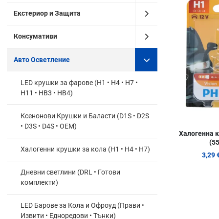
Екстериор и Защита
Консумативи
Авто Осветление
LED крушки за фарове (H1 • H4 • H7 •
H11 • HB3 • HB4)
Ксенонови Крушки и Баласти (D1S • D2S
• D3S • D4S • OEM)
Халогенна к
(5
Халогенни крушки за кола (H1 • H4 • H7)
3,29 
Дневни светлини (DRL • Готови
комплекти)
LED Барове за Кола и Офроуд (Прави •
Извити • Едноредови • Тънки)