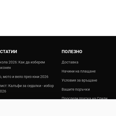
 СТАТИИ
ПОЛЕЗНО
кола 2026: Как да изберем
Доставка
аконен
Начини на плащане
, мото и вело през юни 2026
Условия за връщане
ист: Калъфи за седалки - избор
Вашите поръчки
2026
Проследи пратка на Спиди
често използваните видове
алки?