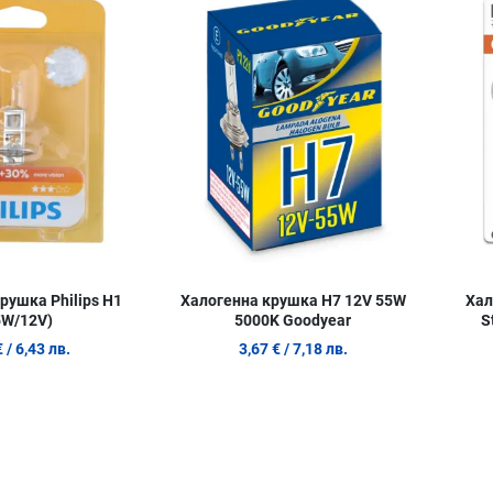
Сравни продукт
Сравни п
Quick View
Quick Vie
рушка Philips H1
Халогенна крушка H7 12V 55W
Хал
5W/12V)
5000K Goodyear
S
€
/ 6,43 лв.
3,67 €
/ 7,18 лв.