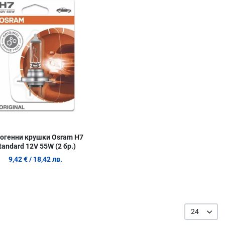
родукт
Сравни продукт
w
Quick View
огенни крушки Osram H7
tandard 12V 55W (2 бр.)
9,42 €
/ 18,42 лв.
24