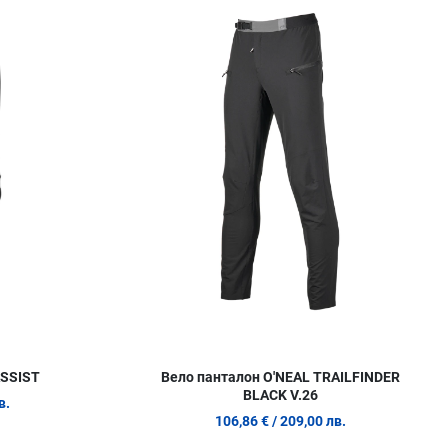
Сравни продукт
С
Quick View
Q
ASSIST
Вело панталон O'NEAL TRAILFINDER
BLACK V.26
в.
106,86 €
/ 209,00 лв.