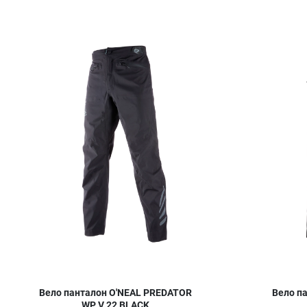
Добави в любими
Сравни продукт
Quick View
Вело панталон O'NEAL PREDATOR
Вело п
WP V.22 BLACK