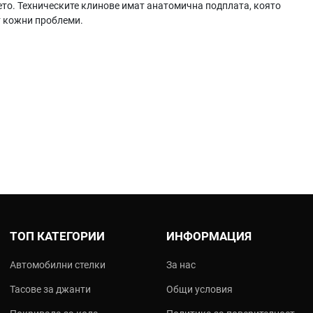
то. Техническите клинове имат анатомична подплата, която
т кожни проблеми.
е:
ТОП КАТЕГОРИИ
ИНФОРМАЦИЯ
Автомобилни стелки
За нас
Тасове за джанти
Общи условия