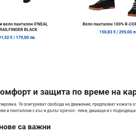
 вело панталон O'NEAL
Вело панталон 100% R-CO
RAILFINDER BLACK
150,83 €
/ 295,00 л
91,52 €
/ 179,00 лв.
Комфорт и защита по време на ка
ипировка. Те осигуряват свобода на движение, предпазват кожата 
ове и панталони с къс и дълъг крачол - леки, дишащи и с подходящ
нове са важни