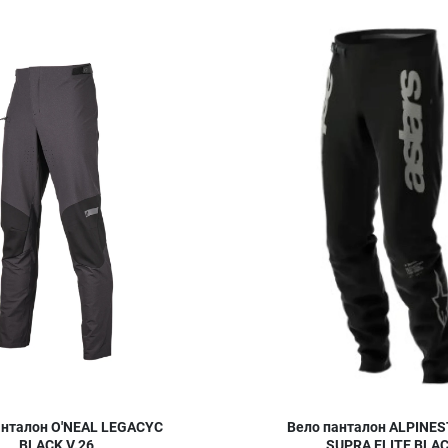
Добави в любими
Сравни продукт
Quick View
анталон O'NEAL LEGACYC
Вело панталон ALPINES
BLACK V.26
SUPRA ELITE BLA