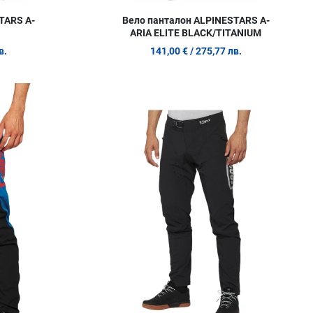
TARS A-
Вело панталон ALPINESTARS A-
ARIA ELITE BLACK/TITANIUM
в.
141,00 €
/ 275,77 лв.
Добави в любими
Д
Сравни продукт
С
Quick View
Q