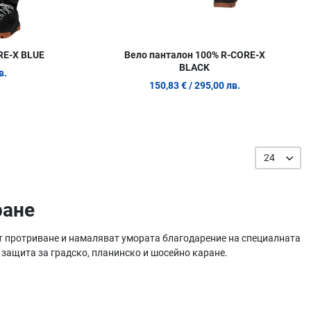
RE-X BLUE
Вело панталон 100% R-CORE-X
BLACK
в.
150,83 €
/ 295,00 лв.
24
ране
от протриване и намаляват умората благодарение на специалната
а защита за градско, планинско и шосейно каране.