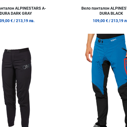
анталон ALPINESTARS A-
Вело панталон ALPINES
DURA DARK GRAY
DURA BLACK
09,00 €
/ 213,19 лв.
109,00 €
/ 213,19 л
Добави в любими
Сравни продукт
Quick View