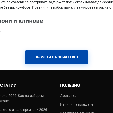
те панталони се протриват, задържат пот и ограничават движение
не без дискомфорт. Правилният избор намалява умората и риска о
лони и клинове
:
елина за MTB и Road
жение
ПРОЧЕТИ ПЪЛНИЯ ТЕКСТ
е на каране
ни и клинове
и въпроса, които ще ви помогнат да вземете най-правилното решени
 СТАТИИ
ПОЛЕЗНО
кола 2026: Как да изберем
Доставка
пнал и аеродинамичен дизайн.
аконен
Начини на плащане
а и комфортна chamois.
, мото и вело през юни 2026