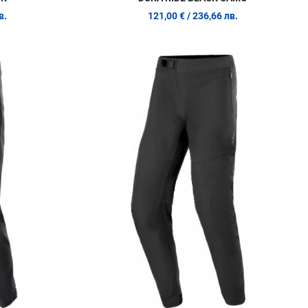
в.
121,00 €
/ 236,66 лв.
Добави в любими
Д
Сравни продукт
С
Quick View
Q