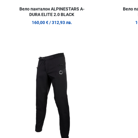
Вело панталон ALPINESTARS A-
Вело п
DURA ELITE 2.0 BLACK
160,00 €
/ 312,93 лв.
1
Добави в любими
Сравни продукт
Quick View