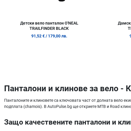
Детски вело панталон O'NEAL
Дамски
TRAILFINDER BLACK
T
91,52 €
/ 179,00 лв.
Панталони и клинове за вело - 
Панталоните и клиновете са ключовата част от долната вело ек
подплата (chamois). В AutoPulse.bg ще откриете MTB и Road клин
Защо качествените панталони и кли