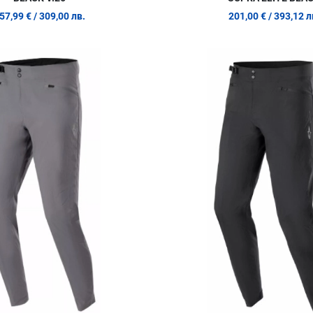
57,99 €
/ 309,00 лв.
201,00 €
/ 393,12 л
Добави в любими
Сравни продукт
Quick View