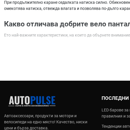
При продължително каране седалката натиска силно. Обикновени
омекотява натиска, отвежда влагата и позволява по-дълго кара
Какво отличава добрите вело панта
Ето най-важните характеристики, на които да обърнете внимание
Специална подплата (chamois)
- анатомична, с различна деб
Дишащи и еластични материи
- с еластан за свобода на дви
Плоски шевове
- предотвратяват протриване
Силиконови ленти на крачолите
- за да не се вдигат по врем
Как да изберете подходящи пантало
Преди да поръчате, помислете за следното - ето няколко ключов
ПОСЛЕДНИ
Какъв тип каране практикувате?
LED барове за 
MTB - по-свободен кроеж и по-здрава материя. Road - приле
Автоаксесоари, продукти за мотори и
правилния и з
Колко време карате наведнъж?
велосипеди на едно място! Качество, ниски
Къси разходки - по-тънка подплата. Дълги турове - по-дебел
Тенденции авто
цени и бърза доставка.
Предпочитате ли къс или дълъг крачол?