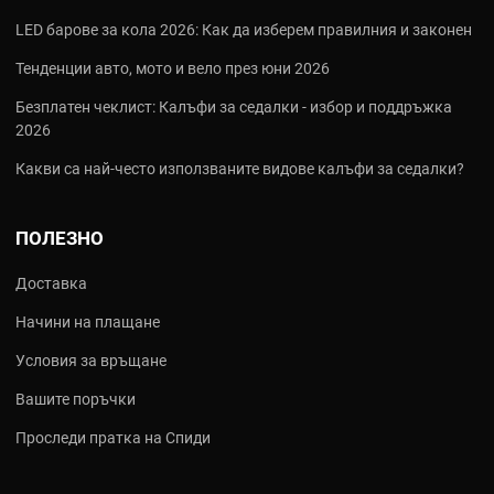
Как да изберете подходящ крик и
LED барове за кола 2026: Как да изберем правилния и законен
инструменти за гуми
Тенденции авто, мото и вело през юни 2026
Преди да поръчате, помислете за следното - ето няколко
Безплатен чеклист: Калъфи за седалки - избор и поддръжка
ключови въпроса, които ще ви помогнат да вземете най-
2026
правилното решение:
Какви са най‑често използваните видове калъфи за седалки?
Какъв тип автомобил имате?
Лека кола - 2-тонен хидравличен крик. SUV или по-тежък
автомобил - 3-тонен или повече.
ПОЛЕЗНО
Искате ли хидравличен или механичен крик?
Хидравличният е по-лесен и по-бърз. Механичният е по-
Доставка
компактен и не изисква масло.
Начини на плащане
Колко често ще го използвате?
За рядка употреба - по-лек и компактен комплект. За честа
Условия за връщане
- по-здрав и професионален.
Искате ли пълен комплект или отделни инструменти?
Вашите поръчки
Комплектът е по-удобен и по-изгоден за багажника.
Проследи пратка на Спиди
Най-търсените крикове и инструменти за
гуми