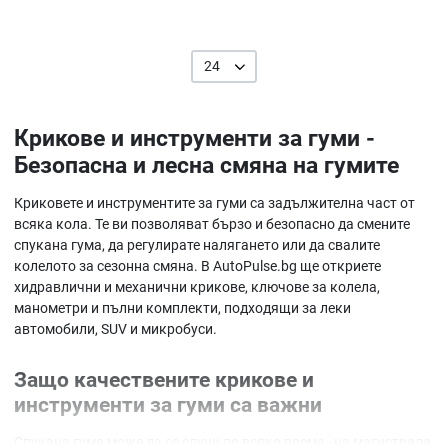
24
Крикове и инструменти за гуми -
Безопасна и лесна смяна на гумите
Криковете и инструментите за гуми са задължителна част от
всяка кола. Те ви позволяват бързо и безопасно да смените
спукана гума, да регулирате налягането или да свалите
колелото за сезонна смяна. В AutoPulse.bg ще откриете
хидравлични и механични крикове, ключове за колела,
манометри и пълни комплекти, подходящи за леки
автомобили, SUV и микробуси.
Защо качествените крикове и
инструменти за гуми са важни
Спукана гума може да се случи по всяко време - на магистрала,