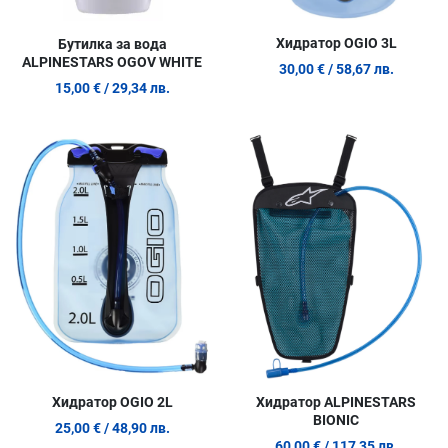
Хидратор OGIO 3L
Бутилка за вода
ALPINESTARS OGOV WHITE
30,00 €
/ 58,67 лв.
15,00 €
/ 29,34 лв.
Добави в любими
Д
Сравни продукт
С
Quick View
Q
Хидратор OGIO 2L
Хидратор ALPINESTARS
BIONIC
25,00 €
/ 48,90 лв.
60,00 €
/ 117,35 лв.