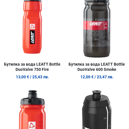
Сравни продукт
С
Quick View
Q
Бутилка за вода LEATT Bottle
Бутилка за вода LEATT Bottle
DuoValve 750 Fire
DuoValve 600 Smoke
13,00 €
/ 25,43 лв.
12,00 €
/ 23,47 лв.
Добави в любими
Д
Сравни продукт
С
Quick View
Q