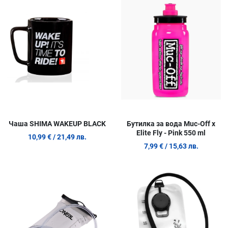
Сравни продукт
С
Quick View
Q
Чаша SHIMA WAKEUP BLACK
Бутилка за вода Muc-Off x
Elite Fly - Pink 550 ml
10,99 €
/ 21,49 лв.
7,99 €
/ 15,63 лв.
Добави в любими
Д
Сравни продукт
С
Quick View
Q