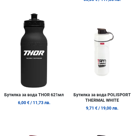
Добави в любими
Д
Сравни продукт
С
Quick View
Q
Бутилка за вода THOR 621мл
Бутилка за вода POLISPORT
THERMAL WHITE
6,00 €
/ 11,73 лв.
9,71 €
/ 19,00 лв.
Добави в любими
Д