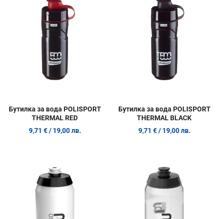
Сравни продукт
С
Quick View
Q
Бутилка за вода POLISPORT
Бутилка за вода POLISPORT
THERMAL RED
THERMAL BLACK
9,71 €
/ 19,00 лв.
9,71 €
/ 19,00 лв.
Добави в любими
Д
Сравни продукт
С
Quick View
Q