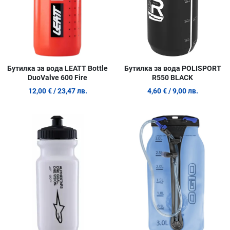
Бутилка за вода LEATT Bottle
Бутилка за вода POLISPORT
DuoValve 600 Fire
R550 BLACK
12,00 €
/ 23,47 лв.
4,60 €
/ 9,00 лв.
Добави в любими
Д
Сравни продукт
С
Quick View
Q