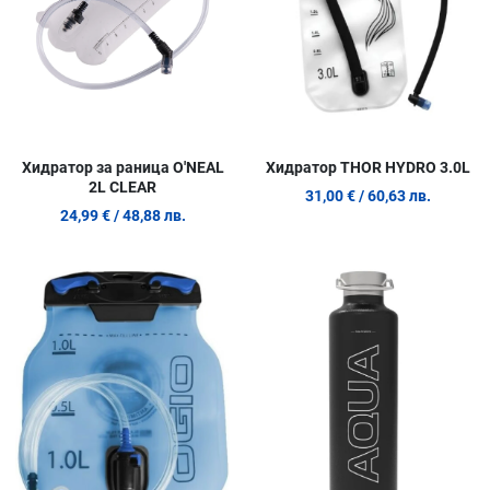
Хидратор за раница O'NEAL
Хидратор THOR HYDRO 3.0L
2L CLEAR
31,00 €
/ 60,63 лв.
24,99 €
/ 48,88 лв.
Добави в любими
Д
Сравни продукт
С
Quick View
Q