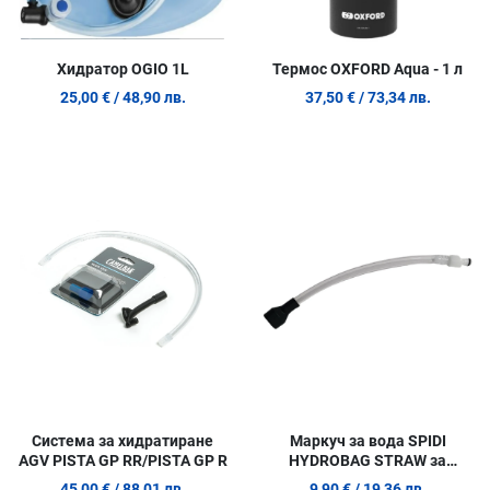
Хидратор OGIO 1L
Термос OXFORD Aqua - 1 л
25,00 €
/ 48,90 лв.
37,50 €
/ 73,34 лв.
Добави в любими
Д
Сравни продукт
С
Quick View
Q
Система за хидратиране
Маркуч за вода SPIDI
AGV PISTA GP RR/PISTA GP R
HYDROBAG STRAW за
Hydrobag
45,00 €
/ 88,01 лв.
9,90 €
/ 19,36 лв.