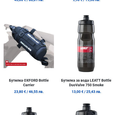
Добави в любими
Д
Сравни продукт
С
Quick View
Q
Бутилка OXFORD Bottle
Бутилка за вода LEATT Bottle
Carrier
DuoValve 750 Smoke
23,80 €
/ 46,55 лв.
13,00 €
/ 25,43 лв.
Добави в любими
Д