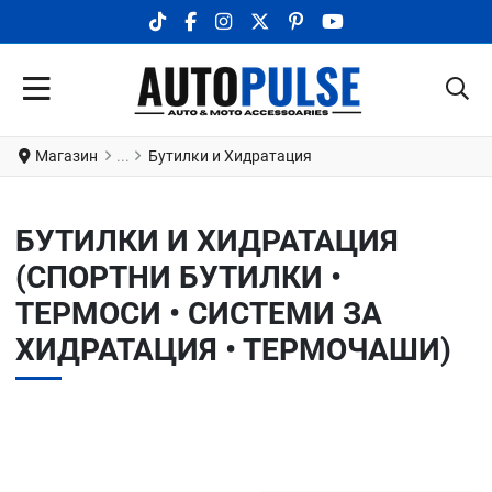
TIKTOK SOCIAL LINK
FACEBOOK SOCIAL LINK
INSTAGRAM SOCIAL LINK
X.COM SOCIAL LINK
PINTEREST SOCIAL LINK
YOUTUBE SOCIAL LI
Магазин
Бутилки и Хидратация
БУТИЛКИ И ХИДРАТАЦИЯ
(СПОРТНИ БУТИЛКИ •
ТЕРМОСИ • СИСТЕМИ ЗА
ХИДРАТАЦИЯ • ТЕРМОЧАШИ)
Добави в любими
Д