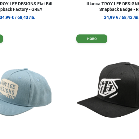
OY LEE DESIGNS Flat Bill
Шапка TROY LEE DESIGNS 
pback Factory - GREY
Snapback Badge - 
34,99 €
/ 68,43 лв.
34,99 €
/ 68,43 лв
Добави в любими
НОВО
Сравни продукт
Quick View