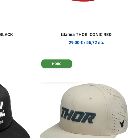
BLACK
Шапка THOR ICONIC RED
.
29,00 €
/ 56,72 лв.
Добави в любими
Д
НОВО
Сравни продукт
С
Quick View
Q