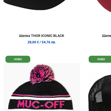
Шапка THOR ICONIC BLACK
Шапк
28,00 €
/ 54,76 лв.
Добави в любими
НОВО
НОВО
Сравни продукт
Quick View