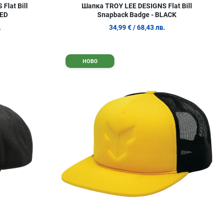
Flat Bill
Шапка TROY LEE DESIGNS Flat Bill
RED
Snapback Badge - BLACK
.
34,99 €
/ 68,43 лв.
Добави в любими
Д
НОВО
Сравни продукт
С
Quick View
Q