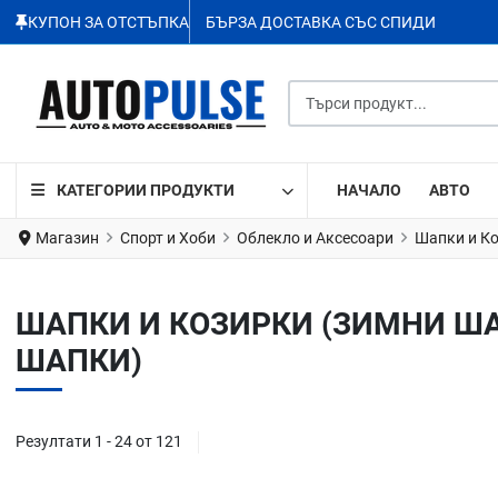
КУПОН ЗА ОТСТЪПКА
БЪРЗА ДОСТАВКА СЪС СПИДИ
Търси продукт...
КАТЕГОРИИ ПРОДУКТИ
НАЧАЛО
АВТО
Магазин
Спорт и Хоби
Облекло и Аксесоари
Шапки и К
ШАПКИ И КОЗИРКИ (ЗИМНИ ШАП
ШАПКИ)
Резултати 1 - 24 от 121