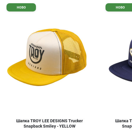
Добави в любими
НОВО
НОВО
Сравни продукт
Quick View
Шапка TROY LEE DESIGNS Trucker
Шапка T
Snapback Smiley - YELLOW
Snap