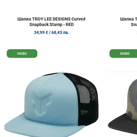
Шапка TROY LEE DESIGNS Curved
Шапка T
Snapback Stamp - RED
Sn
34,99 €
/ 68,43 лв.
Добави в любими
НОВО
НОВО
Сравни продукт
Quick View