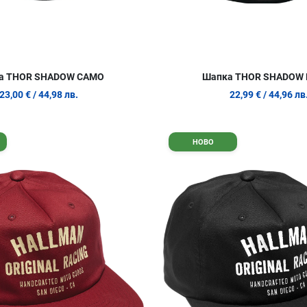
а THOR SHADOW CAMO
Шапка THOR SHADOW 
23,00 €
/ 44,98 лв.
22,99 €
/ 44,96 лв
Добави в любими
НОВО
Сравни продукт
Quick View