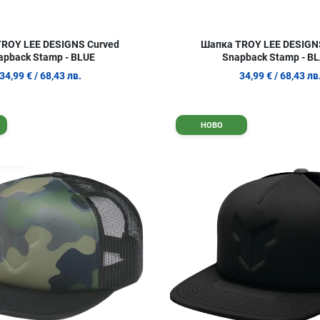
ROY LEE DESIGNS Curved
Шапка TROY LEE DESIGN
apback Stamp - BLUE
Snapback Stamp - B
34,99 €
/ 68,43 лв.
34,99 €
/ 68,43 лв
Добави в любими
НОВО
Сравни продукт
Quick View