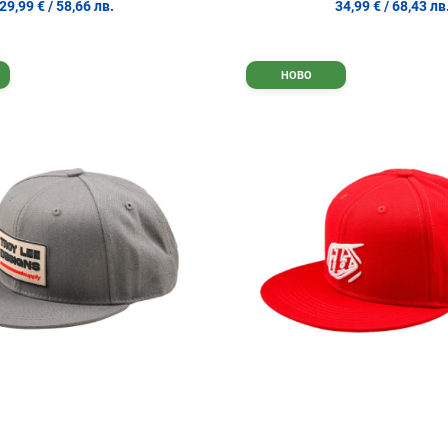
29,99 €
/ 58,66 лв.
34,99 €
/ 68,43 лв
Добави в любими
НОВО
Сравни продукт
Quick View