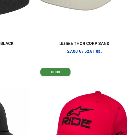
 BLACK
Шапка THOR CORP SAND
.
27,00 €
/ 52,81 лв.
Добави в любими
Д
НОВО
Сравни продукт
С
Quick View
Q