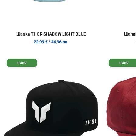
Шапка THOR SHADOW LIGHT BLUE
Шапк
22,99 €
/ 44,96 лв.
Добави в любими
НОВО
НОВО
Сравни продукт
Quick View