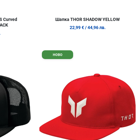
S Curved
Шапка THOR SHADOW YELLOW
LACK
22,99 €
/ 44,96 лв.
.
Добави в любими
Д
НОВО
Сравни продукт
С
Quick View
Q