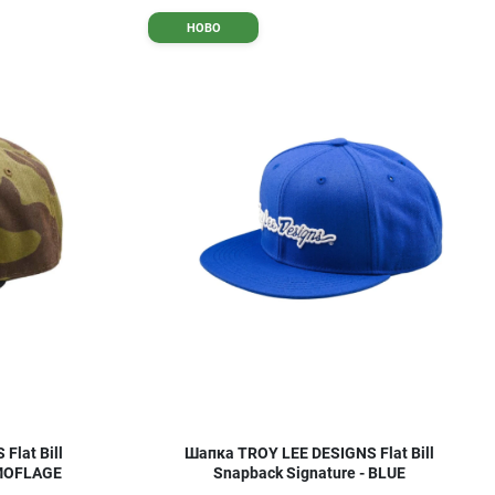
Добави в любими
Д
НОВО
Сравни продукт
С
Quick View
Q
Flat Bill
Шапка TROY LEE DESIGNS Flat Bill
AMOFLAGE
Snapback Signature - BLUE