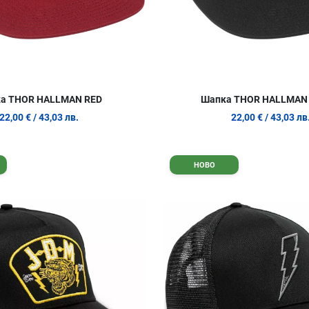
а THOR HALLMAN RED
Шапка THOR HALLMAN
22,00 €
/ 43,03 лв.
22,00 €
/ 43,03 лв
Добави в любими
НОВО
Сравни продукт
Quick View