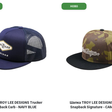
Добави в любими
НОВО
Сравни продукт
Quick View
ROY LEE DESIGNS Trucker
Шапка TROY LEE DESIGNS 
back Carb - NAVY BLUE
Snapback Signature - C