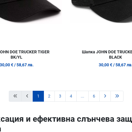
OHN DOE TRUCKER TIGER
Шапка JOHN DOE TRUCK
BK/YL
BLACK
30,00 €
/ 58,67 лв.
30,00 €
/ 58,67 лв
1
2
3
4
...
6
ксация и ефективна слънчева защ
а