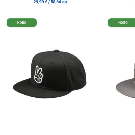
29,99 €
/ 58,66 лв.
Добави в любими
НОВО
НОВО
Сравни продукт
Quick View