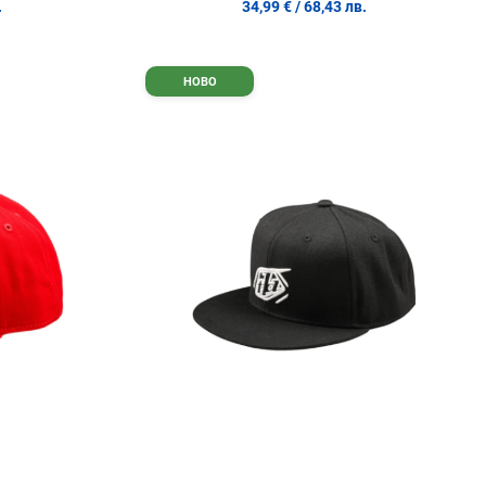
.
34,99 €
/ 68,43 лв.
Добави в любими
Д
НОВО
Сравни продукт
С
Quick View
Q