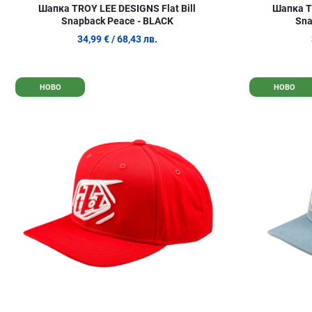
Шапка TROY LEE DESIGNS Flat Bill
Шапка TR
Snapback Peace - BLACK
Sna
34,99 €
/ 68,43 лв.
Добави в любими
НОВО
НОВО
Сравни продукт
Quick View