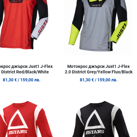
w
Quick View
Q
крос джърси Just1 J-Flex
Мотокрос джърси Just1 J-Flex
 District Red/Black/White
2.0 District Grey/Yellow Fluo/Black
81,30 €
/ 159,00 лв.
81,30 €
/ 159,00 лв.
 любими
Добави в любими
Д
родукт
Сравни продукт
С
w
Quick View
Q