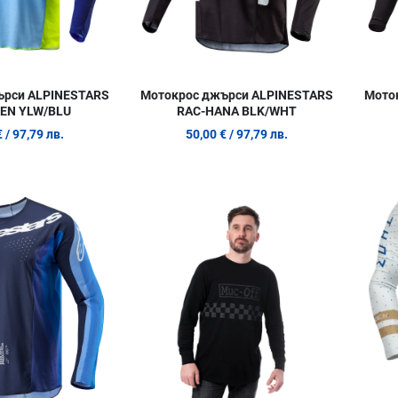
ърси ALPINESTARS
Мотокрос джърси ALPINESTARS
Мото
EN YLW/BLU
RAC-HANA BLK/WHT
€
/ 97,79 лв.
50,00 €
/ 97,79 лв.
Добави в любими
Добави в
Сравни продукт
Сравни п
Quick View
Quick Vie