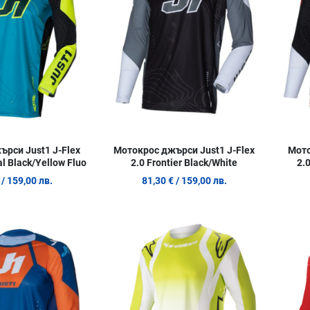
Quick View
Quick Vie
рси Just1 J-Flex
Мотокрос джърси Just1 J-Flex
Мото
al Black/Yellow Fluo
2.0 Frontier Black/White
2.0
/ 159,00 лв.
81,30 €
/ 159,00 лв.
Добави в любими
Добави в
Сравни продукт
Сравни п
Quick View
Quick Vie