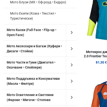
Мото Блузи (MX • Оф-роуд • Ендуро)
Мото Екипи (Кожа • Текстил •
Туристически)
Мото Каски (Full Face • Flip-up •
Open Face)
Мото Аксесоари и Багаж (Куфари •
Дисаги • Стойки)
Мотокрос джъ
2.0 Frontier Te
Мото Части и Гуми (Двигател •
81,30 €
Окачване • Спойлери)
Мото Поддръжка и Консумативи
(Масла • Филтри)
Мото Осветление и Светлини
(Фарове • Мигачи • Стопове