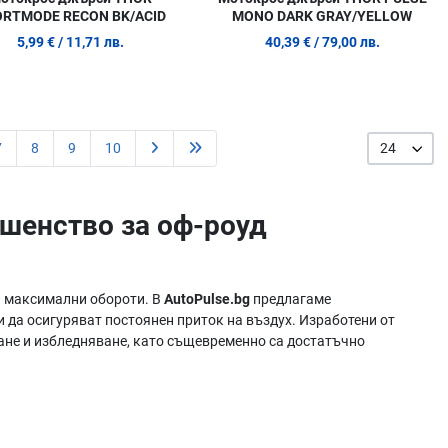
RTMODE RECON BK/ACID
MONO DARK GRAY/YELLOW
5,99 €
/ 11,71 лв.
40,39 €
/ 79,00 лв.
7
8
9
10
24
ршенство за оф-роуд
на максимални обороти. В
AutoPulse.bg
предлагаме
и да осигуряват постоянен приток на въздух. Изработени от
ане и избледняване, като същевременно са достатъчно