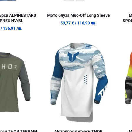
ърси ALPINESTARS
Мото блуза Muc-Off Long Sleeve
М
 PNEU NV/BL
SPO
59,77 €
/ 116,90 лв.
/ 136,91 лв.
Добави в любими
Добави в
Сравни продукт
Сравни п
Quick View
Quick Vie
рси THOR TERRAIN
Мотокрос джърси THOR
М