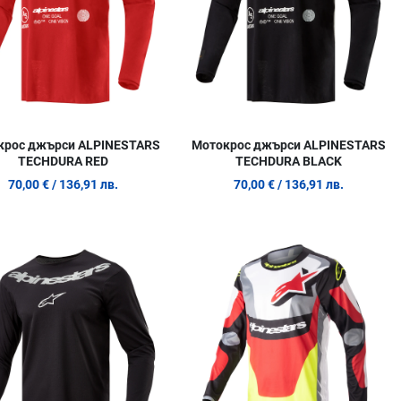
крос джърси ALPINESTARS
Мотокрос джърси ALPINESTARS
TECHDURA RED
TECHDURA BLACK
70,00 €
/ 136,91 лв.
70,00 €
/ 136,91 лв.
 любими
Добави в любими
Д
родукт
Сравни продукт
С
w
Quick View
Q