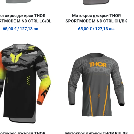
отокрос джърси THOR
Мотокрос джърси THOR
RTMODE MIND CTRL LG/BL
SPORTMODE MIND CTRL CH/BK
65,00 €
/ 127,13 лв.
65,00 €
/ 127,13 лв.
 любими
Добави в любими
Д
родукт
Сравни продукт
С
w
Quick View
Q
отокрос джърси THOR
Мотокрос джърси THOR PULSE