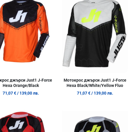
родукт
Сравни продукт
С
w
Quick View
Q
крос джърси Just1 J-Force
Мотокрос джърси Just1 J-Force
Hexa Orange/Black
Hexa Black/White/Yellow Fluo
71,07 €
/ 139,00 лв.
71,07 €
/ 139,00 лв.
 любими
Добави в любими
Д
родукт
Сравни продукт
С