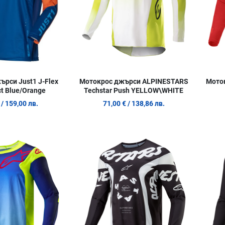
рси Just1 J-Flex
Мотокрос джърси ALPINESTARS
Мото
ict Blue/Orange
Techstar Push YELLOW\WHITE
/ 159,00 лв.
71,00 €
/ 138,86 лв.
Добави в любими
Добави в
Сравни продукт
Сравни п
Quick View
Quick Vie