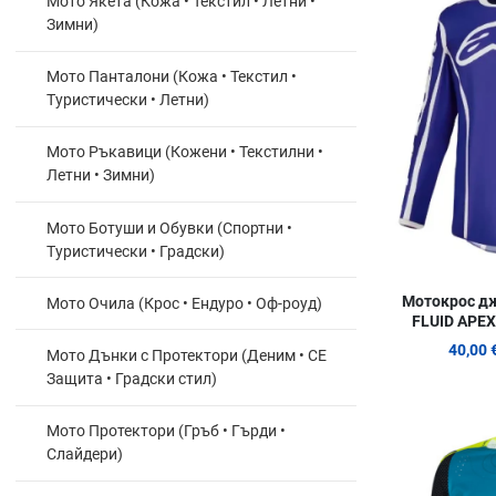
Мото Якета (Кожа • Текстил • Летни •
Зимни)
Мото Панталони (Кожа • Текстил •
Туристически • Летни)
Мото Ръкавици (Кожени • Текстилни •
Летни • Зимни)
Мото Ботуши и Обувки (Спортни •
Туристически • Градски)
Мотокрос дж
Мото Очила (Крос • Ендуро • Оф-роуд)
FLUID APEX
40,00 
Мото Дънки с Протектори (Деним • СЕ
Защита • Градски стил)
Мото Протектори (Гръб • Гърди •
Слайдери)