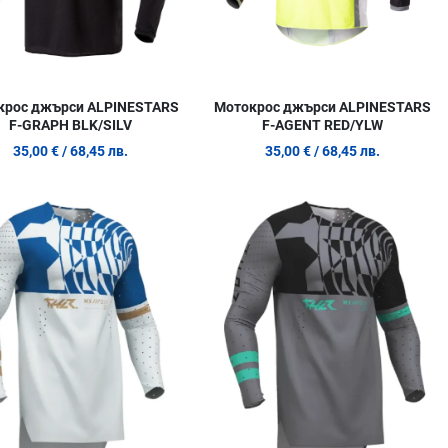
крос джърси ALPINESTARS
Мотокрос джърси ALPINESTARS
F-GRAPH BLK/SILV
F-AGENT RED/YLW
35,00 €
/ 68,45 лв.
35,00 €
/ 68,45 лв.
 любими
Добави в любими
Д
родукт
Сравни продукт
С
w
Quick View
Q