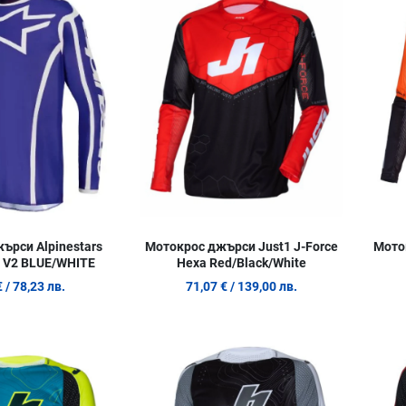
Сравни продукт
Сравни п
Quick View
Quick Vie
ърси Alpinestars
Мотокрос джърси Just1 J-Force
Мото
 V2 BLUE/WHITE
Hexa Red/Black/White
€
/ 78,23 лв.
71,07 €
/ 139,00 лв.
Добави в любими
Добави в
Сравни продукт
Сравни п