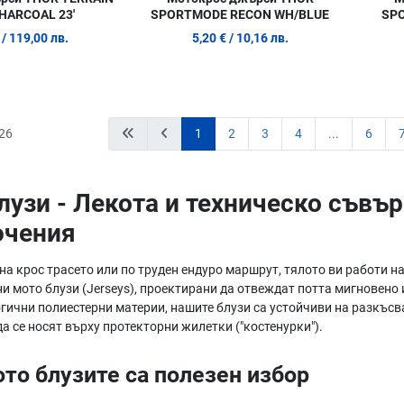
HARCOAL 23'
SPORTMODE RECON WH/BLUE
SPO
/ 119,00 лв.
5,20 €
/ 10,16 лв.
26
1
2
3
4
...
6
лузи - Лекота и техническо съвъ
ючения
 на крос трасето или по труден ендуро маршрут, тялото ви работи 
и мото блузи (Jerseys), проектирани да отвеждат потта мигновено 
гични полиестерни материи, нашите блузи са устойчиви на разкъсв
да се носят върху протекторни жилетки ("костенурки").
то блузите са полезен избор