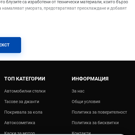
то блузите са изработени от технически материали, които бързо
ака намаляват умората, предотвратяват преохлаждане и добавят
ЕКСТ
не
 якето
ТОП КАТЕГОРИИ
ИНФОРМАЦИЯ
Автомобилни стелки
За нас
 ще ви помогнат да вземете най-правилното решение:
Тасове за джанти
Общи условия
Покривала за кола
Политика за поверителност
и и допълнителна защита.
Автокозметика
Политика за бисквитки
мален комфорт и ежедневна употреба.
Каски за мотор
Контакти