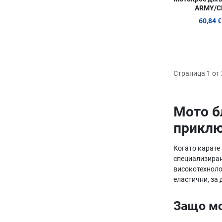
ARMY/C
60,84 €
Страница 1 от 
Мото б
прикл
Когато карате
специализиран
високотехноло
еластични, за 
Защо мо