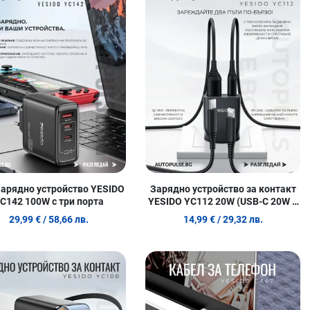
родукт
Сравни продукт
С
w
Quick View
Q
арядно устройство YESIDO
Зарядно устройство за контакт
C142 100W с три порта
YESIDO YC112 20W (USB-C 20W и
USB-A 18W)
29,99 €
/ 58,66 лв.
14,99 €
/ 29,32 лв.
 любими
Добави в любими
Д
родукт
Сравни продукт
С