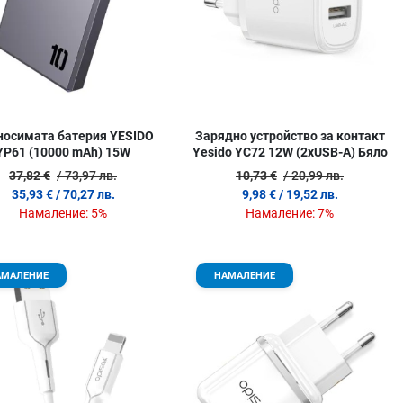
носимата батерия YESIDO
Зарядно устройство за контакт
YP61 (10000 mAh) 15W
Yesido YC72 12W (2xUSB-A) Бяло
37,82 €
/ 73,97 лв.
10,73 €
/ 20,99 лв.
35,93 €
/ 70,27 лв.
9,98 €
/ 19,52 лв.
Намаление:
5%
Намаление:
7%
 любими
Добави в любими
Д
АМАЛЕНИЕ
НАМАЛЕНИЕ
родукт
Сравни продукт
С
w
Quick View
Q