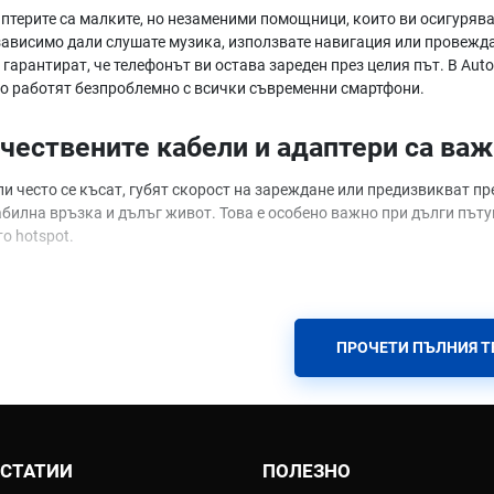
аптерите са малките, но незаменими помощници, които ви осигурява
ависимо дали слушате музика, използвате навигация или провежда
гарантират, че телефонът ви остава зареден през целия път. В AutoP
то работят безпроблемно с всички съвременни смартфони.
чествените кабели и адаптери са ва
ли често се късат, губят скорост на зареждане или предизвикват п
абилна връзка и дълъг живот. Това е особено важно при дълги пъту
о hotspot.
тличава добрите кабели и адаптери
те характеристики, на които да обърнете внимание:
ПРОЧЕТИ ПЪЛНИЯ Т
реждане
- поддръжка на PD (Power Delivery) и QC (Quick Charge)
летка
- найлонова или метална, която не се къса при ежедневна уп
о дължини
- къси за жабката, по-дълги за задните седалки
лна съвместимост
- USB-C, Lightning, Micro-USB в един кабел или ко
 СТАТИИ
ПОЛЕЗНО