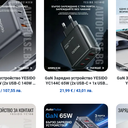
Сравни продукт
Сравни п
Quick View
Quick Vie
устройство YESIDO
GaN Зарядно устройство YESIDO
GaN З
 (2x USB-C 140W +
YC144C 65W (2x USB-C + 1x USB-
Y
x 30W)
A)
/ 107,55 лв.
21,99 €
/ 43,01 лв.
Добави в любими
Добави в
Сравни продукт
Сравни п