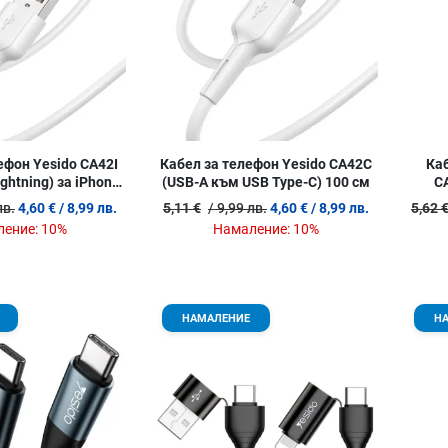
ефон Yesido CA42I
Кабел за телефон Yesido CA42C
Каб
ghtning) за iPhone
(USB-A към USB Type-C) 100 см
C
00 см
лв.
4,60 €
/ 8,99 лв.
5,11 €
/ 9,99 лв.
4,60 €
/ 8,99 лв.
5,62 
ение:
10%
Намаление:
10%
Добави в любими
Добави в
НАМАЛЕНИЕ
Н
Сравни продукт
Сравни п
Quick View
Quick Vie