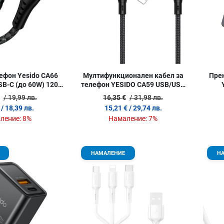
ефон Yesido CA66
Мултифункционален кабел за
Пре
B-C (до 60W) 120
телефон YESIDO CA59 USB/USB
см
Type-C/iPhone (max 60W) 120 см
/ 19,99 лв.
16,35 €
/ 31,98 лв.
/ 18,39 лв.
15,21 €
/ 29,74 лв.
ление:
8%
Намаление:
7%
Добави в любими
Добави в
НАМАЛЕНИЕ
Н
Сравни продукт
Сравни п
Quick View
Quick Vie