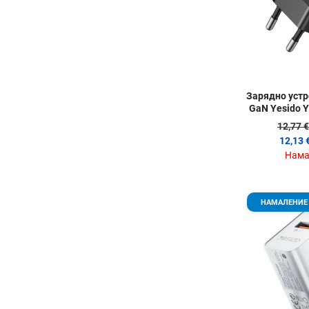
Зарядно устр
GaN Yesido Y
USB-
12,77 €
12,13 
Нама
НАМАЛЕНИЕ