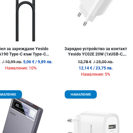
ел за зареждане Yesido
Зарядно устройство за контакт
A190 Type-C към Type-C
Yesido YC02E 20W (1xUSB-C,
(60W/480Mbps) 120 см
1xUSB-A)
€
/ 10,99 лв.
5,06 €
/ 9,89 лв.
12,78 €
/ 25,00 лв.
Намаление:
10%
12,14 €
/ 23,75 лв.
Намаление:
5%
 любими
Добави в любими
Д
АМАЛЕНИЕ
НАМАЛЕНИЕ
родукт
Сравни продукт
С
w
Quick View
Q