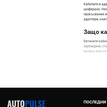
Кабелите и ад
шофиране. Нез
прекъсвания и 
адаптери, кои
Защо ка
Евтините кабе
зареждане, ст
музика или кат
Какво о
Ето най-важни
Бързо за
Здрава оп
Множеств
Универса
ПОСЛЕДНИ