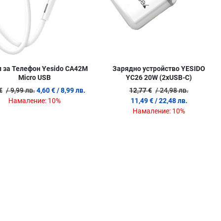
 за Телефон Yesido CA42M
Зарядно устройство YESIDO
Micro USB
YC26 20W (2xUSB-C)
€
/ 9,99 лв.
4,60 €
/ 8,99 лв.
12,77 €
/ 24,98 лв.
Намаление:
10%
11,49 €
/ 22,48 лв.
Намаление:
10%