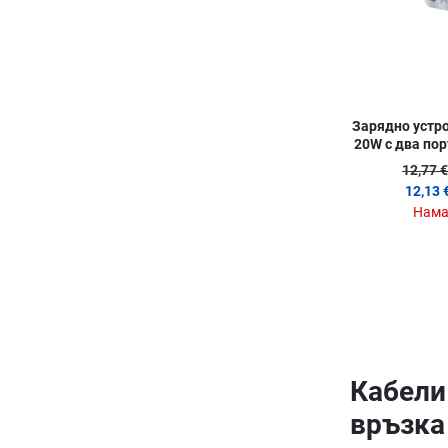
Зарядно устро
20W с два пор
12,77 €
12,13 
Нама
Кабели
връзка