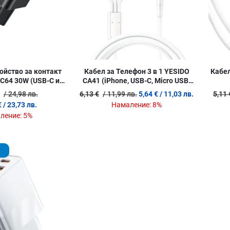
ойство за контакт
Кабел за Телефон 3 в 1 YESIDO
Кабел
C64 30W (USB-C и
CA41 (iPhone, USB-C, Micro USB)
A) Черно
100 см
/ 24,98 лв.
6,13 €
/ 11,99 лв.
5,64 €
/ 11,03 лв.
5,11 
€
/ 23,73 лв.
Намаление:
8%
ление:
5%
Добави в любими
Сравни продукт
Quick View