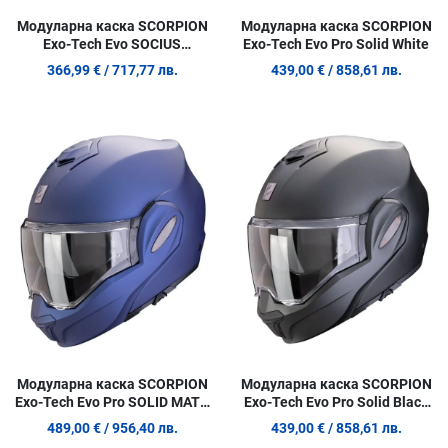
Модуларна каска SCORPION
Модуларна каска SCORPION
Exo-Tech Evo SOCIUS
Exo-Tech Evo Pro Solid White
BLACK/BLUE
366,99 €
/ 717,77 лв.
439,00 €
/ 858,61 лв.
Добави в любими
Д
Сравни продукт
С
Quick View
Q
Модуларна каска SCORPION
Модуларна каска SCORPION
Exo-Tech Evo Pro SOLID MATT
Exo-Tech Evo Pro Solid Black
BLUE
МАТТ
489,00 €
/ 956,40 лв.
439,00 €
/ 858,61 лв.