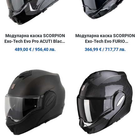
Модуларна каска SCORPION
Модуларна каска SCORPION
Exo-Tech Evo Pro ACUTI Black-
Exo-Tech Evo FURIO
Silver
BLACK/RED
489,00 €
/ 956,40 лв.
366,99 €
/ 717,77 лв.
Добави в любими
Д
Сравни продукт
С
Quick View
Q