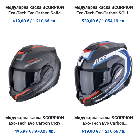
Модуларна каска SCORPION
Модуларна каска SCORPION
Exo-Tech Evo Carbon Solid
Exo-Tech Evo Carbon SOLID
Matt Black
BLACK
619,00 €
/ 1 210,66 лв.
539,00 €
/ 1 054,19 лв.
Добави в любими
Д
Сравни продукт
С
Quick View
Q
Модуларна каска SCORPION
Модуларна каска SCORPION
Exo-Tech Evo Carbon Cozy
Exo-Tech Evo Carbon
Matt Black-Red
BLACK/BLUE/RED
495,99 €
/ 970,07 лв.
619,00 €
/ 1 210,66 лв.