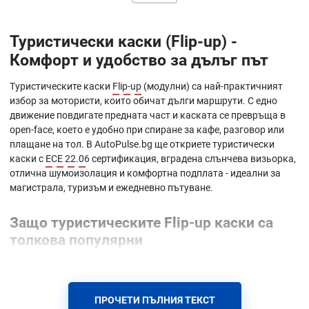
Туристически каски (Flip-up) -
Комфорт и удобство за дълъг път
Туристическите каски
Flip-up
(модулни) са най-практичният
избор за мотористи, които обичат дълги маршрути. С едно
движение повдигате предната част и каската се превръща в
open-face, което е удобно при спиране за кафе, разговор или
плащане на тол. В AutoPulse.bg ще откриете туристически
каски с
ECE 22.06
сертификация, вградена слънчева визьорка,
отлична шумоизолация и комфортна подплата - идеални за
магистрала, туризъм и ежедневно пътуване.
Защо туристическите Flip-up каски са
толкова популярни
При дълго каране удобството е не по-малко важно от
защитата. Flip-up каската ви позволява бързо да отворите
лицето, без да сваляте цялата каска. Тя предлага висока
ПРОЧЕТИ ПЪЛНИЯ ТЕКСТ