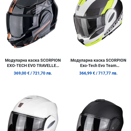
Quick View
Q
Модуларна каска SCORPION
Модуларна каска SCORPION
EXO-TECH EVO TRAVELLER
Exo-Tech Evo Team
Black-Copper
WHITE/YELLOW
369,00 €
/ 721,70 лв.
366,99 €
/ 717,77 лв.
Добави в любими
Д
Сравни продукт
С
Quick View
Q