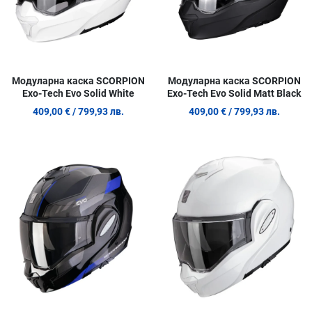
Модуларна каска SCORPION
Модуларна каска SCORPION
Exo-Tech Evo Solid White
Exo-Tech Evo Solid Matt Black
409,00 €
/ 799,93 лв.
409,00 €
/ 799,93 лв.
Добави в любими
Д
Сравни продукт
С
Quick View
Q