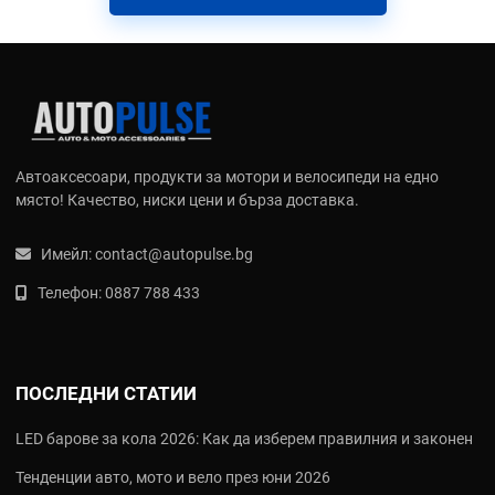
защита като Full Face, но с много по-голяма гъвкавост.
Добрата вентилация, тихият интериор и лесната комуникация
правят всяко пътуване по-приятно и по-безопасно.
Какво отличава добрите туристически
каски (Flip-up)
Ето най-важните характеристики, на които да обърнете
Автоаксесоари, продукти за мотори и велосипеди на едно
внимание:
място! Качество, ниски цени и бърза доставка.
ECE 22.06 сертификация
- най-висок стандарт за
Имейл:
contact@autopulse.bg
безопасност
Телефон:
0887 788 433
Механизъм за отваряне
- плавен и надежден, с
блокировка в отворено положение
Вградена слънчева визьорка
- лесно се спуска с едно
движение
Шумоизолация и комфортна подплата
- за дълги часове
ПОСЛЕДНИ СТАТИИ
без умора
LED барове за кола 2026: Как да изберем правилния и законен
Как да изберете подходяща
туристическа каска (Flip-up)
Тенденции авто, мото и вело през юни 2026