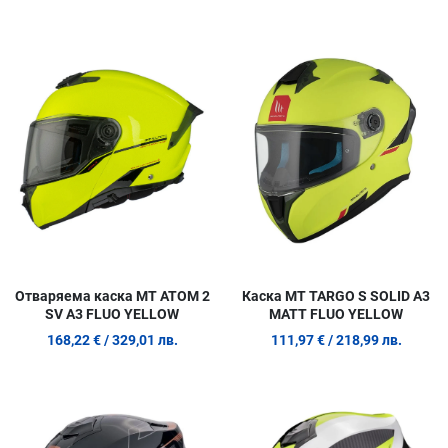
Добави в любими
Д
Сравни продукт
С
Quick View
Q
Отваряема каска MT ATOM 2
Каска MT TARGO S SOLID A3
SV A3 FLUO YELLOW
MATT FLUO YELLOW
168,22 €
/ 329,01 лв.
111,97 €
/ 218,99 лв.
Добави в любими
Д
Сравни продукт
С