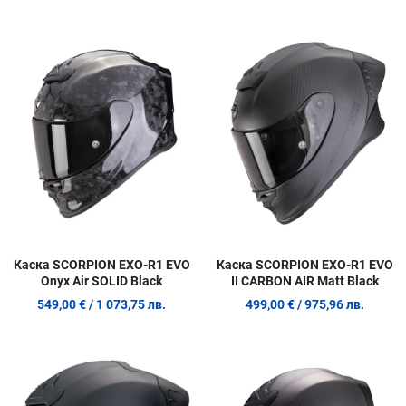
Добави в любими
Д
Сравни продукт
С
Quick View
Q
Каска SCORPION EXO-R1 EVO
Каска SCORPION EXO-R1 EVO
Onyx Air SOLID Black
II CARBON AIR Matt Black
549,00 €
/ 1 073,75 лв.
499,00 €
/ 975,96 лв.
Добави в любими
Д
Сравни продукт
С