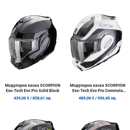
Добави в любими
Д
Сравни продукт
С
Quick View
Q
Модуларна каска SCORPION
Модуларна каска SCORPION
Exo-Tech Evo Pro Solid Black
Exo-Tech Evo Pro Commuta
WH/RD
439,00 €
/ 858,61 лв.
489,00 €
/ 956,40 лв.
Добави в любими
Д
Сравни продукт
С