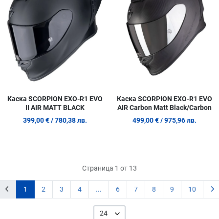
Quick View
Q
Каска SCORPION EXO-R1 EVO
Каска SCORPION EXO-R1 EVO
II AIR MATT BLACK
AIR Carbon Matt Black/Carbon
399,00 €
/ 780,38 лв.
499,00 €
/ 975,96 лв.
Страница 1 от 13
1
2
3
4
...
6
7
8
9
10
24