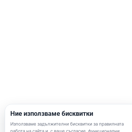
Туристическите каски Flip-up от AutoPulse.bg са идеалният
баланс между безопасност, удобство и практичност за всеки,
който обича дългите пътища. Изберете модел, който пасва на
вашия стил на каране, и се наслаждавайте на всяко пътуване.
Открийте своя нов стил на пътуване!
Разгледайте модуларните
каски в AutoPulse.bg и се подгответе за следващия хоризонт.
Ние използваме бисквитки
Използваме задължителни бисквитки за правилната
работа на сайта и, с ваше съгласие, функционални,