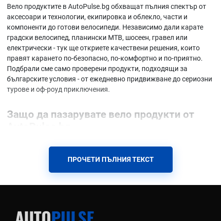
Вело продуктите в AutoPulse.bg обхващат пълния спектър от
аксесоари и технологии, екипировка и облекло, части и
компоненти до готови велосипеди. Независимо дали карате
градски велосипед, планински MTB, шосеен, гравел или
електрически - тук ще откриете качествени решения, които
правят карането по-безопасно, по-комфортно и по-приятно.
Подбрали сме само проверени продукти, подходящи за
българските условия - от ежедневно придвижване до сериозни
турове и оф-роуд приключения.
Защо да пазарувате вело продукти от
AutoPulse.bg
В една категория сме събрали всичко необходимо - от светлини
и стойки за телефон до професионални компоненти и пълни
ПРОЧЕТИ ПЪЛНИЯ ТЕКСТ
велосипеди. Така спестявате време в търсене, сравнявате
лесно и получавате съвместими продукти. Всички стоки са
подбрани според реалните нужди на българските
велосипедисти - устойчивост на прах, кал, дъжд и променливи
температури.