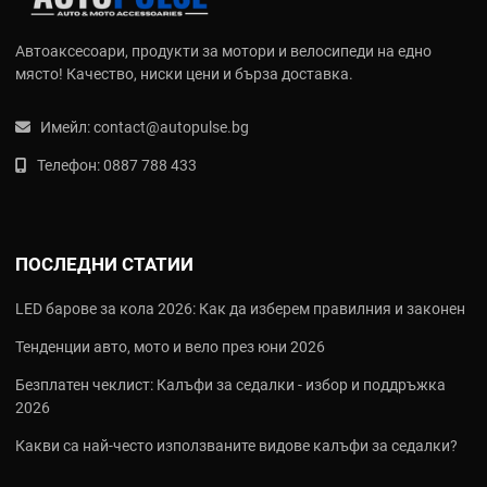
Основни категории вело продукти
Автоаксесоари, продукти за мотори и велосипеди на едно
В AutoPulse.bg вело продуктите са разделени в три основни
място! Качество, ниски цени и бърза доставка.
направления:
Имейл:
contact@autopulse.bg
Вело аксесоари и технологии
- светлини, GPS тракери,
стойки за телефон, манометри, заключалки и хидратация
Телефон:
0887 788 433
Вело екипировка и облекло
- джърсита, панталони, каски,
ръкавици, обувки, очила и протектори
Вело части и компоненти
- гуми, вериги, спирачки,
окачване, кормила, седалки и инструменти
ПОСЛЕДНИ СТАТИИ
Как да изберете правилните вело
LED барове за кола 2026: Как да изберем правилния и законен
продукти
Тенденции авто, мото и вело през юни 2026
Преди да поръчате, помислете за следното:
Безплатен чеклист: Калъфи за седалки - избор и поддръжка
2026
Какъв тип велосипед карате?
Градски, MTB, шосеен, гравел или електрически - всеки тип
Какви са най‑често използваните видове калъфи за седалки?
има специфични изисквания.
Какви са вашите основни нужди?