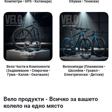
Компютри • GPS • Катинари)
Обувки • Тениски)
Вело Части и Компоненти
Велосипеди (Планински •
(Задвижване • Спирачки •
Шосейни • Гравел •
Гуми • Капли • Окачване)
Електрически • Детски)
Вело продукти - Всичко за вашето
колело на едно място