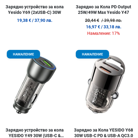
Зарядно устройство за кола
Зарядно за Кола PD Оutput
Yesido Y69 (2xUSB-C) 30W
25W/49W Мax Yesido Y47
19,38 €
/ 37,90 лв.
20,44 €
/ 39,98 лв.
16,97 €
/ 33,18 лв.
Намаление:
17%
Добави в любими
Д
НАМАЛЕНИЕ
НАМАЛЕНИЕ
Сравни продукт
С
Quick View
Q
Зарядно устройство за кола
Зарядно за Кола YESIDO Y68
YESIDO Y49 30W (USB-C &
30W USB-C PD & USB-A QC3.0