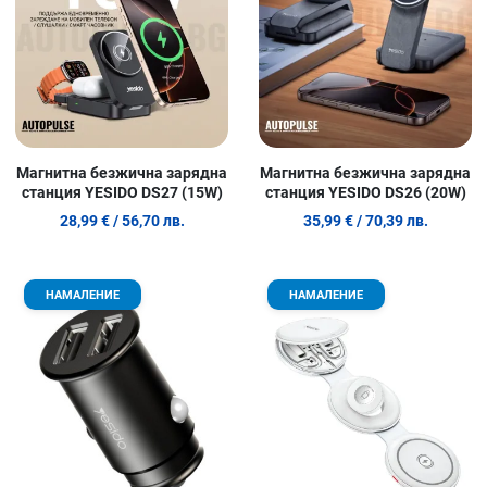
Магнитна безжична зарядна
Магнитна безжична зарядна
станция YESIDO DS27 (15W)
станция YESIDO DS26 (20W)
28,99 €
/ 56,70 лв.
35,99 €
/ 70,39 лв.
Добави в любими
Д
НАМАЛЕНИЕ
НАМАЛЕНИЕ
Сравни продукт
С
Quick View
Q