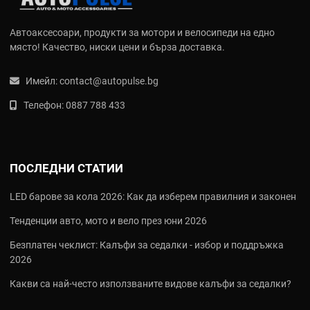
Какво отличава добрите зарядни
устройства за кола
Автоаксесоари, продукти за мотори и велосипеди на едно
място! Качество, ниски цени и бърза доставка.
Ето най-важните характеристики, на които да обърнете
внимание:
Имейл:
contact@autopulse.bg
Поддръжка на бързо зареждане
- PD (Power Delivery) и QC
Телефон:
0887 788 433
(Quick Charge)
Множество изходи
- USB-A, USB-C, до 4 порта за цялото
семейство
Компактен и здрав корпус
- не се нагрява и издържа на
ПОСЛЕДНИ СТАТИИ
вибрации
Защита от прегряване и късо съединение
- безопасност
LED барове за кола 2026: Как да изберем правилния и законен
за телефона и колата
Тенденции авто, мото и вело през юни 2026
Как да изберете подходящо зарядно за
кола
Безплатен чеклист: Калъфи за седалки - избор и поддръжка
2026
Преди да поръчате, помислете за следното - ето няколко
ключови въпроса, които ще ви помогнат да вземете най-
Какви са най‑често използваните видове калъфи за седалки?
правилното решение: