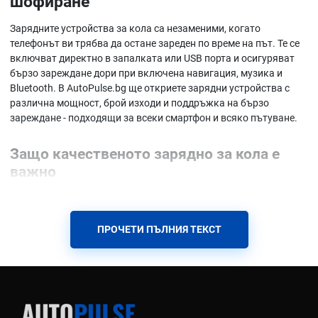
шофиране
Зарядните устройства за кола са незаменими, когато
телефонът ви трябва да остане зареден по време на път. Те се
включват директно в запалката или USB порта и осигуряват
бързо зареждане дори при включена навигация, музика и
Bluetooth. В AutoPulse.bg ще откриете зарядни устройства с
различна мощност, брой изходи и поддръжка на бързо
зареждане - подходящи за всеки смартфон и всяко пътуване.
Защо качественото зарядно за кола е
важно
Съвременните телефони се изтощават бързо от навигация,
стрийминг и приложения. Обикновените зарядни често
зареждат бавно или прекъсват при по-ниско напрежение в
ПРОЧЕТИ ПЪЛНИЯ ТЕКСТ
колата. Доброто зарядно устройство поддържа стабилен ток,
зарежда бързо и позволява едновременно зареждане на
няколко устройства - идеално за семейни пътувания или дълги
маршрути.