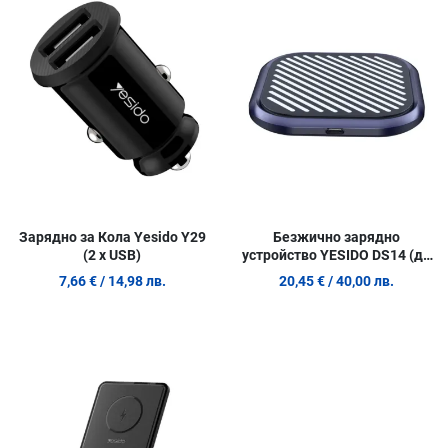
Сравни продукт
С
Quick View
Q
Зарядно за Кола Yesido Y29
Безжично зарядно
(2 x USB)
устройство YESIDO DS14 (до
15W)
7,66 €
/ 14,98 лв.
20,45 €
/ 40,00 лв.
Добави в любими
Сравни продукт
Quick View