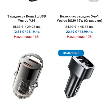
Зарядно за Кола 2 x USB
Безжично зарядно 5-в-1
Yesido Y24
Yesido DS29 15W (Сгъваемо)
15,33 €
/ 29,98 лв.
24,99 €
/ 48,88 лв.
12,88 €
/ 25,19 лв.
22,49 €
/ 43,99 лв.
Намаление:
16%
Намаление:
10%
Добави в любими
Д
НАМАЛЕНИЕ
Сравни продукт
С
Quick View
Q