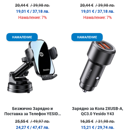
USB-A)
20,44 €
/ 39,98 лв.
20,44 €
/ 39,98 лв.
19,01 €
/ 37,18 лв.
19,01 €
/ 37,18 лв.
Намаление:
7%
Намаление:
7%
Добави в любими
Д
НАМАЛЕНИЕ
НАМАЛЕНИЕ
Сравни продукт
С
Quick View
Q
Безжично Зарядно и
Зарядно за Кола 2XUSB-A,
Поставка за Телефон YESIDO
QC3.0 Yesido Y43
C197 15W Qi
25,55 €
/ 49,97 лв.
16,35 €
/ 31,98 лв.
24,27 €
/ 47,47 лв.
15,21 €
/ 29,74 лв.