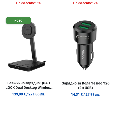
Намаление:
5%
Намаление:
7%
Добави в любими
Д
НОВО
Сравни продукт
С
Quick View
Q
Безжично зарядно QUAD
Зарядно за Кола Yesido Y26
LOCK Dual Desktop Wireless
(2 x USB)
Charger
139,00 €
/ 271,86 лв.
14,31 €
/ 27,99 лв.
Добави в любими
Д