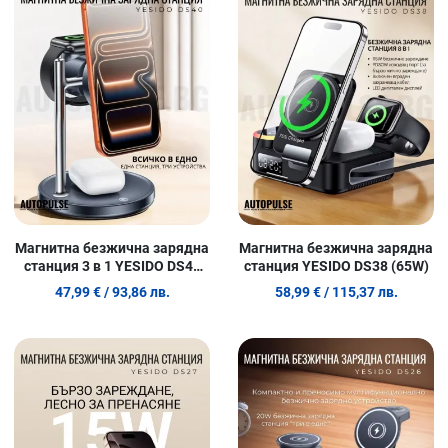
Сравни продукт
С
Quick View
Q
Магнитна безжична зарядна
Магнитна безжична зарядна
станция 3 в 1 YESIDO DS40
станция YESIDO DS38 (65W)
(25W)
47,99 €
/ 93,86 лв.
58,99 €
/ 115,37 лв.
Добави в любими
Д
Сравни продукт
С
Quick View
Q