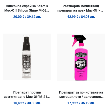
Силконов спрей за блясък
Разтворим почистващ
Muc-Off Silicon Shine М-626-
препарат на прах Muc-Off- M-
500ml
20561 - 4 Pack
20,00 €
/ 39,12 лв.
42,99 €
/ 84,08 лв.
Добави в любими
Д
Сравни продукт
С
Quick View
Q
Препарат против
Препарат за почистване на
замъгляване Muc-Off M-214-
мотоциклети / велосипеди
1- 32ml
Muc-Off Nano Tech -1l.
15,49 €
/ 30,30 лв.
17,99 €
/ 35,19 лв.