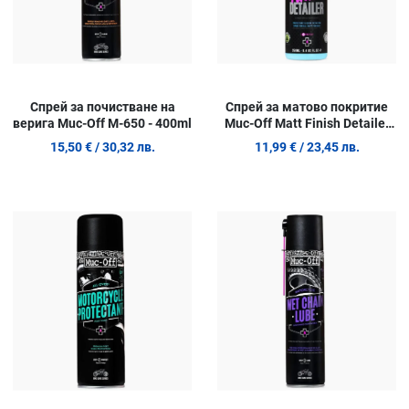
Спрей за почистване на
Спрей за матово покритие
верига Muc-Off M-650 - 400ml
Muc-Off Matt Finish Detailer
M-20004- 250ml
15,50 €
/ 30,32 лв.
11,99 €
/ 23,45 лв.
Добави в любими
Д
Сравни продукт
С
Quick View
Q