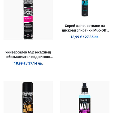
Quick View
Q
Спрей за почистване на
дискови спирачки Muc-Off-
400ml
13,99 €
/ 27,36 лв.
Универсален бързосъхнещ
обезмаслител под високо
налягане Muc-Off - 750ml
18,99 €
/ 37,14 лв.
Добави в любими
Д
Сравни продукт
С
Quick View
Q