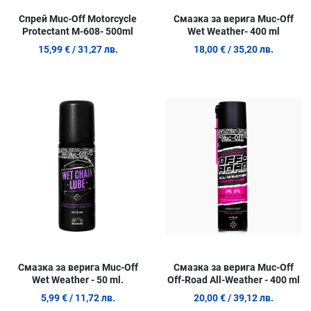
Спрей Muc-Off Motorcycle
Смазка за верига Muc-Off
Protectant M-608- 500ml
Wet Weather- 400 ml
15,99 €
/ 31,27 лв.
18,00 €
/ 35,20 лв.
Добави в любими
Д
Сравни продукт
С
Quick View
Q
Смазка за верига Muc-Off
Смазка за верига Muc-Off
Wet Weather - 50 ml.
Off-Road All-Weather - 400 ml
5,99 €
/ 11,72 лв.
20,00 €
/ 39,12 лв.