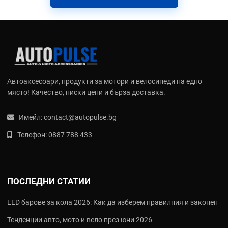
намалява шума и спестява скъпи ремонти на задвижването.
Какво отличава добрите смазки и
спрейове за мото вериги
Ето най-важните характеристики, на които да обърнете
внимание:
Автоаксесоари, продукти за мотори и велосипеди на едно
място! Качество, ниски цени и бърза доставка.
Тип смазка
- суха (за сухо време), мокра (за дъжд и кал),
керамична (за високи натоварвания)
Проникваща способност
- бързо стига до вътрешните
Имейл:
contact@autopulse.bg
ролки и щифтове
Телефон:
0887 788 433
Отблъскване на мръсотия
- не събира прах и кал
Дълготрайна защита
- издържа на 300-800 км между
смазванията
Как да изберете подходяща смазка за
ПОСЛЕДНИ СТАТИИ
мото верига
LED барове за кола 2026: Как да изберем правилния и законен
Преди да поръчате, помислете за следното - ето няколко
ключови въпроса, които ще ви помогнат да вземете най-
Тенденции авто, мото и вело през юни 2026