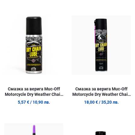
Добави в любими
Д
Сравни продукт
С
Quick View
Q
Смазка за верига Muc-Off
Смазка за верига Muc-Off
Motorcycle Dry Weather Chain
Motorcycle Dry Weather Chain
Lube 50 ml.
Lube 400 ml.
5,57 €
/ 10,90 лв.
18,00 €
/ 35,20 лв.
Добави в любими
Д
Сравни продукт
С