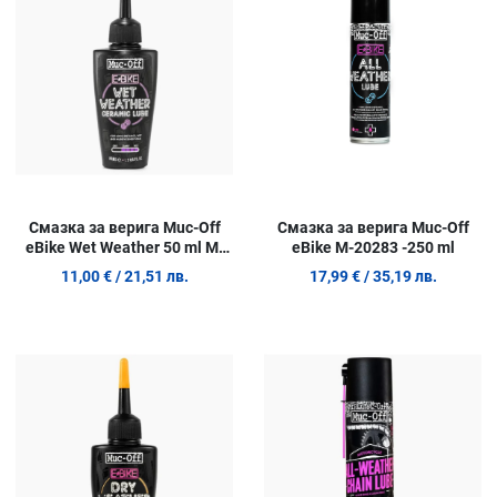
Quick View
Q
Смазка за верига Muc-Off
Смазка за верига Muc-Off
eBike Wet Weather 50 ml M-
eBike M-20283 -250 ml
1105
11,00 €
/ 21,51 лв.
17,99 €
/ 35,19 лв.
Добави в любими
Д
Сравни продукт
С
Quick View
Q