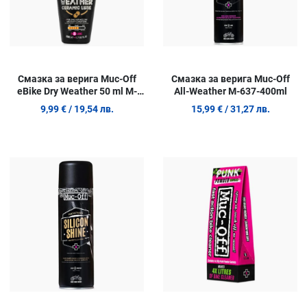
Смазка за верига Muc-Off
Смазка за верига Muc-Off
eBike Dry Weather 50 ml M-
All-Weather M-637-400ml
1104
9,99 €
/ 19,54 лв.
15,99 €
/ 31,27 лв.
Добави в любими
Д
Сравни продукт
С
Quick View
Q