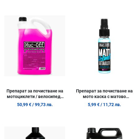
Добави в любими
Д
Сравни продукт
С
Quick View
Q
Препарат за почистване на
Препарат за почистване на
мотоциклети / велосипеди
мото каска с матово
Muc-Off Nano 5 л.
покритие Muc-Off M-20003 -
50,99 €
/ 99,73 лв.
5,99 €
/ 11,72 лв.
32ml.
Добави в любими
Д
Сравни продукт
С