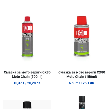
Добави в любими
Д
Сравни продукт
С
Quick View
Q
Смазка за мото вериги CX80
Смазка за мото вериги CX80
Moto Chain (500ml)
Moto Chain (150ml)
10,37 €
/ 20,28 лв.
6,60 €
/ 12,91 лв.
Добави в любими
Д
Сравни продукт
С