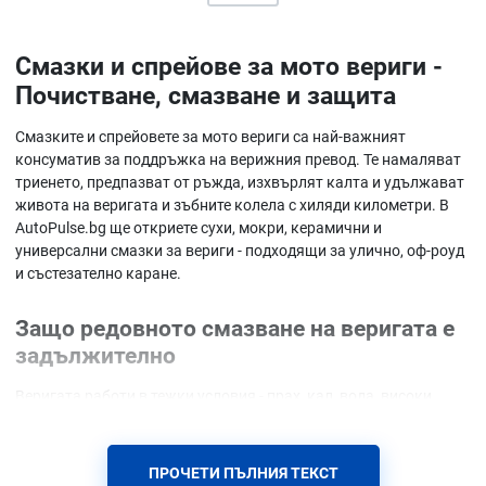
Смазки и спрейове за мото вериги -
Почистване, смазване и защита
Смазките и спрейовете за мото вериги са най-важният
консуматив за поддръжка на верижния превод. Те намаляват
триенето, предпазват от ръжда, изхвърлят калта и удължават
живота на веригата и зъбните колела с хиляди километри. В
AutoPulse.bg ще откриете сухи, мокри, керамични и
универсални смазки за вериги - подходящи за улично, оф-роуд
и състезателно каране.
Защо редовното смазване на веригата е
задължително
Веригата работи в тежки условия - прах, кал, вода, високи
обороти и натоварване. Без качествена смазка тя бързо се
разтяга, ръждясва и започва да трака. Правилната смазка
създава защитен слой, който отблъсква мръсотията,
ПРОЧЕТИ ПЪЛНИЯ ТЕКСТ