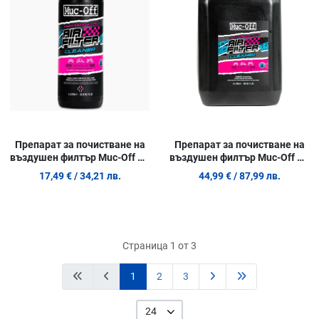
Quick View
Q
Препарат за почистване на
Препарат за почистване на
въздушен филтър Muc-Off M-
въздушен филтър Muc-Off M-
20213 - 1L
20157 - 5L
17,49 €
/ 34,21 лв.
44,99 €
/ 87,99 лв.
Страница 1 от 3
1
2
3
24