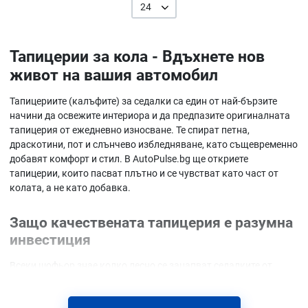
24
Тапицерии за кола - Вдъхнете нов
живот на вашия автомобил
Тапицериите (калъфите) за седалки са един от най-бързите
начини да освежите интериора и да предпазите оригиналната
тапицерия от ежедневно износване. Те спират петна,
драскотини, пот и слънчево избледняване, като същевременно
добавят комфорт и стил. В AutoPulse.bg ще откриете
тапицерии, които пасват плътно и се чувстват като част от
колата, а не като добавка.
Защо качествената тапицерия е разумна
инвестиция
Всеки шофьор знае колко лесно се зацапват седалките от
кафе, прах или домашни любимци. В реалните условия на
нашите пътища, където прахът и калта са ежедневие, една