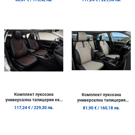
задни седалки
и Задни седалки
Добави в любими
Д
Сравни продукт
С
Quick View
Q
Комплект луксозна
Комплект луксозна
универсална тапицерия еко
универсална тапицерия
кожа, Черно-Кафяво за
PANDA DETROIT – Еко кожа и
117,24 €
/ 229,30 лв.
81,90 €
/ 160,18 лв.
предни и задни седалки
текстил, Бежово/Черно, За
предни и задни седалки
Добави в любими
Д