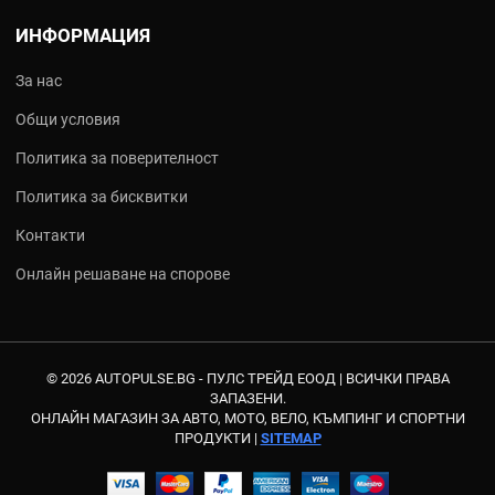
Възглавнички за врат
- закрепват се за подглавника на
новата тапицерия за максимална релаксация на
ИНФОРМАЦИЯ
мускулите.
За нас
Обновяването на вашия автомобил започва отвътре. С
тапицериите от
AutoPulse.bg
вие инвестирате в чистота,
Общи условия
комфорт и естетика, които ще усещате при всяко влизане в
Политика за поверителност
колата. Не чакайте тапицерията да се скъса - защитете я
навреме!
Политика за бисквитки
Контакти
Разгледайте пълната гама в
AutoPulse.bg
от цветове и
материали в нашия каталог. Поръчайте с бърза доставка и
Онлайн решаване на спорове
опция за преглед преди плащане!
© 2026 AUTOPULSE.BG - ПУЛС ТРЕЙД ЕООД |
ВСИЧКИ ПРАВА
ЗАПАЗЕНИ.
ОНЛАЙН МАГАЗИН ЗА АВТО, МОТО, ВЕЛО, КЪМПИНГ И СПОРТНИ
ПРОДУКТИ |
SITEMAP