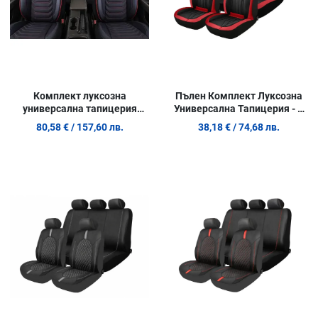
Пълен Комплект Луксозна
Комплект луксозна
Универсална Тапицерия - 9
универсална тапицерия
части Еко Кожа Черно/
PANDA FLORIDA – Еко кожа и
38,18 €
/ 74,68 лв.
80,58 €
/ 157,60 лв.
Червено
текстил, Черно/Червено, За
предни и задни седалки
Добави в любими
Д
Сравни продукт
С
Quick View
Q