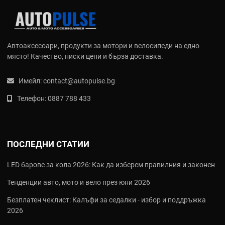
Какво отличава добрите смазки и греси
Ето най-важните характеристики, на които да обърнете
внимание:
Автоаксесоари, продукти за мотори и велосипеди на едно
място! Качество, ниски цени и бърза доставка.
Температурна устойчивост
- от -40°C до +200°C и повече
Водоустойчивост и антикорозионни свойства
- не се
Имейл:
contact@autopulse.bg
измива от дъжд и луга
Телефон:
0887 788 433
Универсалност или специализирано действие
- за лагери,
ресори, електрически контакти или високонатоварени
механизми
Удобна форма
- грес в туба, спрей или картридж за
пистолет
ПОСЛЕДНИ СТАТИИ
Как да изберете подходяща смазка или
LED барове за кола 2026: Как да изберем правилния и законен
грес
Тенденции авто, мото и вело през юни 2026
Преди да поръчате, помислете за следното - ето няколко
Безплатен чеклист: Калъфи за седалки - избор и поддръжка
ключови въпроса, които ще ви помогнат да вземете най-
2026
правилното решение: