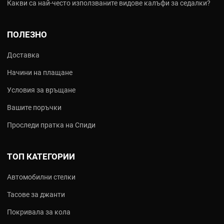
Какви са най‑често използваните видове калъфи за седалки?
За каква част ще я използвате?
Лагери и шарнири - литиева грес. Ресори и високо
натоварени части - молибденова или графитна.
ПОЛЕЗНО
Електрически контакти - силиконов спрей.
Какви температури ще понася?
Доставка
За под капака - високотемпературни. За ходова част -
Начини на плащане
универсални с добра водоустойчивост.
Предпочитате ли грес в туба или спрей?
Условия за връщане
Спрейовете са по-удобни за бързо нанасяне, тубите - за по-
прецизна работа.
Вашите поръчки
Искате ли универсална или специализирана?
Проследи пратка на Спиди
Универсалната е подходяща за повечето домашни
ремонти.
Най-търсените смазки и греси
ТОП КАТЕГОРИИ
Ето моделите, които клиентите ни избират най-често:
Автомобилни стелки
Тасове за джанти
Универсална литиева грес
- В туба или картридж. Основно
предимство: подходяща за повечето лагери и шарнири.
Покривала за кола
Високотемпературен гресен спрей
- До +200°C. Основно