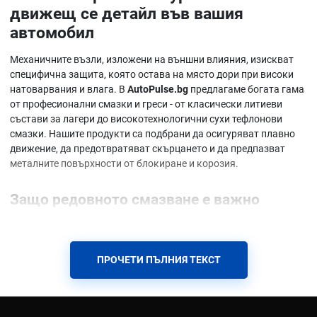
движещ се детайл във вашия
автомобил
Механичните възли, изложени на външни влияния, изискват
специфична защита, която остава на място дори при високи
натоварвания и влага. В
AutoPulse.bg
предлагаме богата гама
от професионални смазки и греси - от класически литиеви
състави за лагери до високотехнологични сухи тефлонови
смазки. Нашите продукти са подбрани да осигуряват плавно
движение, да предотвратяват скърцането и да предпазват
металните повърхности от блокиране и корозия.
Защо редовното смазване е важно
Без подходяща смазка металните части се износват бързо,
появява се шум, заяждане и корозия. Качествената грес
създава траен защитен слой, който издържа на високи
ПРОЧЕТИ ПЪЛНИЯ ТЕКСТ
натоварвания, вода и температурни колебания. Това
удължава живота на лагерите, шарнирите и механизмите и
спестява скъпи ремонти.