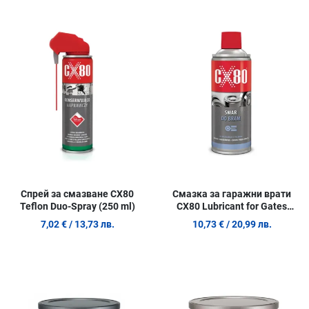
Добави в любими
Д
Сравни продукт
С
Quick View
Q
Спрей за смазване CX80
Смазка за гаражни врати
Teflon Duo-Spray (250 ml)
CX80 Lubricant for Gates
(500ml)
7,02 €
/ 13,73 лв.
10,73 €
/ 20,99 лв.
Добави в любими
Д
Сравни продукт
С