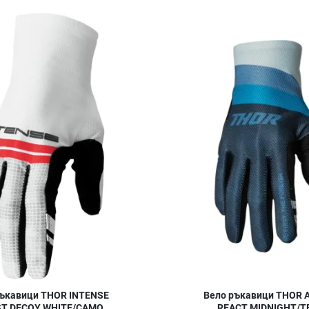
Добави в любими
Сравни продукт
Quick View
ръкавици THOR INTENSE
Вело ръкавици THOR 
ST DECOY WHITE/CAMO
REACT MIDNIGHT/T