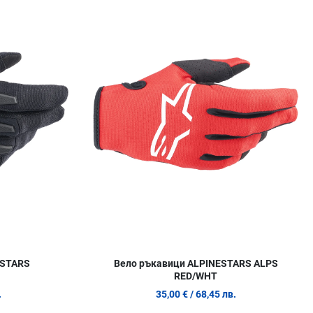
Сравни продукт
С
Quick View
Q
ESTARS
Вело ръкавици ALPINESTARS ALPS
RED/WHT
.
35,00 €
/ 68,45 лв.