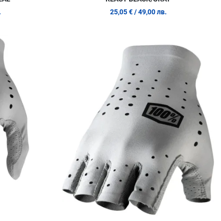
.
25,05 €
/ 49,00 лв.
Добави в любими
Д
Сравни продукт
С
Quick View
Q