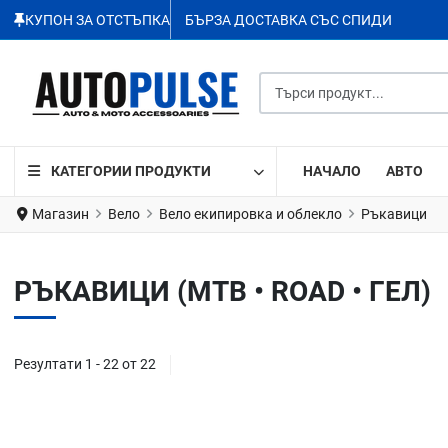
КУПОН ЗА ОТСТЪПКА
БЪРЗА ДОСТАВКА СЪС СПИДИ
Търси продукт...
КАТЕГОРИИ ПРОДУКТИ
НАЧАЛО
АВТО
Магазин
Вело
Вело екипировка и облекло
Ръкавици
РЪКАВИЦИ (MTB • ROAD • ГЕЛ)
Резултати 1 - 22 от 22
Добави в любими