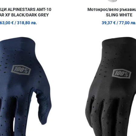
ЦИ ALPINESTARS AMT-10
Мотокрос/вело ръкави
R XF BLACK/DARK GREY
SLING WHITE
63,00 €
/ 318,80 лв.
39,37 €
/ 77,00 лв
Добави в любими
Сравни продукт
Quick View