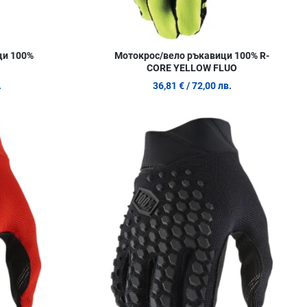
ци 100%
Мотокрос/вело ръкавици 100% R-
CORE YELLOW FLUO
.
36,81 €
/ 72,00 лв.
Добави в любими
Д
Сравни продукт
С
Quick View
Q