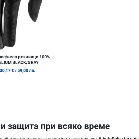
ос/вело ръкавици 100%
ELIUM BLACK/GRAY
30,17 €
/ 59,00 лв.
 и защита при всяко време
 удобство е критично за прецизното управление. В
AutoPulse.bg
пред