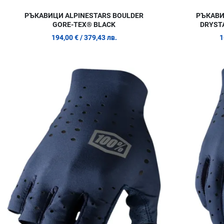
РЪКАВИЦИ ALPINESTARS BOULDER
РЪКАВИ
GORE-TEX® BLACK
DRYSTA
194,00 €
/ 379,43 лв.
1
Добави в любими
Сравни продукт
Quick View