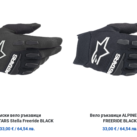
Сравни продукт
Quick View
мски вело ръкавици
Вело ръкавици ALPIN
ARS Stella Freeride BLACK
FREERIDE BLACK
33,00 €
/ 64,54 лв.
33,00 €
/ 64,54 лв