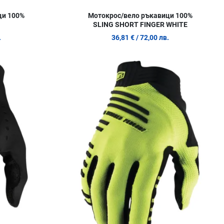
ци 100%
Мотокрос/вело ръкавици 100%
SLING SHORT FINGER WHITE
.
36,81 €
/ 72,00 лв.
Добави в любими
Д
Сравни продукт
С
Quick View
Q