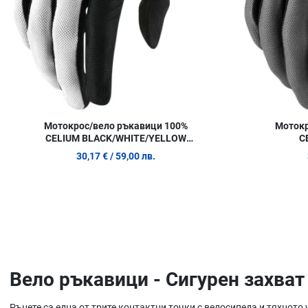
Мотокрос/вело ръкавици 100%
Мотокр
CELIUM BLACK/WHITE/YELLOW
C
FLUO
30,17 €
/ 59,00 лв.
Вело ръкавици - Сигурен захват
Ръцете са една от трите контактни точки с велосипеда и тяхното