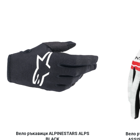
Добави в любими
Сравни продукт
Quick View
Вело ръкавици ALPINESTARS ALPS
Вело 
BLACK
ASSI