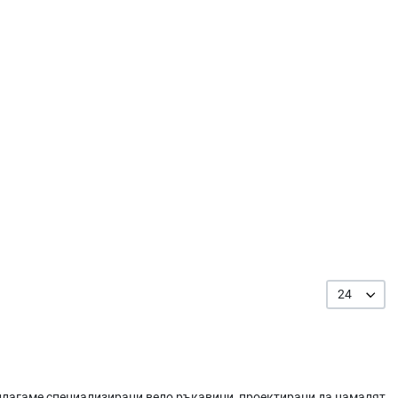
24
лагаме специализирани вело ръкавици, проектирани да намалят