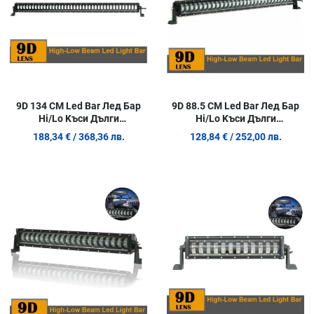
9D 134 СМ Led Bar Лед Бар
9D 88.5 СМ Led Bar Лед Бар
Hi/Lo Kъси Дълги
Hi/Lo Kъси Дълги
Водоустойчив
Водоустойчив
188,34 €
/ 368,36 лв.
128,84 €
/ 252,00 лв.
Удароустойчив 12V 24V
Удароустойчив 12V 24V
30720 LМ 384W С Лупи Off-
19200 LМ 240W С Лупи Off-
Road Лед Бар За Джип ATV
Road Лед Бар За Джип ATV
Добави в любими
Д
Сравни продукт
С
Quick View
Q