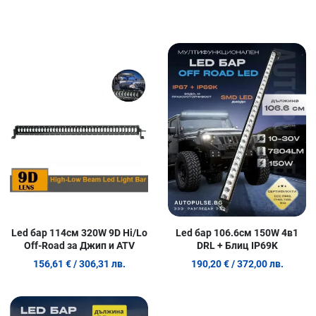
Добави в любими
Д
Сравни продукт
С
Quick View
Q
Led бар 114см 320W 9D Hi/Lo
Led бар 106.6см 150W 4в1
Off-Road за Джип и ATV
DRL + Блиц IP69K
156,61 €
/ 306,31 лв.
190,20 €
/ 372,00 лв.
Добави в любими
Д