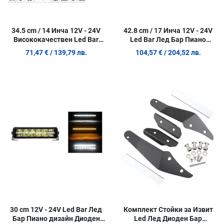
34.5 cm / 14 Инча 12V - 24V
42.8 cm / 17 Инча 12V - 24V
Висококачествен Led Bar
Led Bar Лед Бар Пиано
Лед Бар Диоден Прожектор
дизайн Диоден Прожектор
71,47 €
/ 139,79 лв.
104,57 €
/ 204,52 лв.
с бяла и оранжева габаритна
Супер Мощен Бяла и
светлина DRL мъгла 40W
Оранжева Светлина Габарит
5900LM
Мъгла DRL Високо Качество
Добави в любими
Д
Ново Поколение 9000LM
70W
Сравни продукт
С
Quick View
Q
30 cm 12V - 24V Led Bar Лед
Комплект Стойки за Извит
Бар Пиано дизайн Диоден
Led Лед Диоден Бар