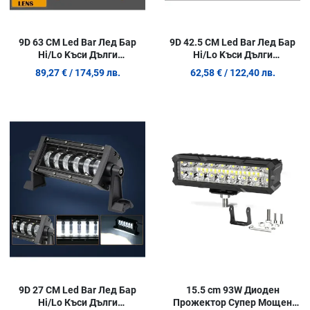
9D 63 СМ Led Bar Лед Бар
9D 42.5 СМ Led Bar Лед Бар
Hi/Lo Kъси Дълги
Hi/Lo Kъси Дълги
Водоустойчив
Водоустойчив
89,27 €
/ 174,59 лв.
62,58 €
/ 122,40 лв.
Удароустойчив 12V 24V
Удароустойчив 12V 24V 7680
12800 LМ 160W С Лупи Off-
LМ 96W С Лупи Off-Road Лед
Road Лед Бар За Джип ATV
Бар За Джип ATV
Добави в любими
Д
Сравни продукт
С
Quick View
Q
9D 27 СМ Led Bar Лед Бар
15.5 cm 93W Диоден
Hi/Lo Къси Дълги
Прожектор Супер Мощен