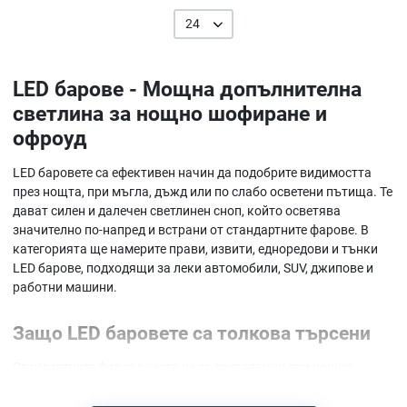
24
LED барове - Мощна допълнителна
светлина за нощно шофиране и
офроуд
LED баровете са ефективен начин да подобрите видимостта
през нощта, при мъгла, дъжд или по слабо осветени пътища. Те
дават силен и далечен светлинен сноп, който осветява
значително по-напред и встрани от стандартните фарове. В
категорията ще намерите прави, извити, едноредови и тънки
LED барове, подходящи за леки автомобили, SUV, джипове и
работни машини.
Защо LED баровете са толкова търсени
Стандартните фарове често не са достатъчни при нощно
шофиране по междуселски пътища, горски участъци или
неосветени участъци от пътя. LED барът добавя сериозно