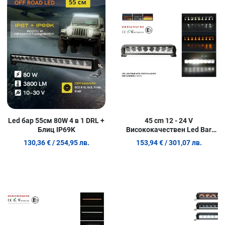
Сравни продукт
С
Quick View
Q
Led бар 55см 80W 4 в 1 DRL +
45 cm 12 - 24 V
Блиц IP69K
Висококачествен Led Bar
Лед Бар Диоден Прожектор
130,36 €
/ 254,95 лв.
153,94 €
/ 301,07 лв.
DRL с бяла габаритна
светлина и оранжева
аварийна блиц 80W 5500LM
Добави в любими
Д
Сравни продукт
С
Quick View
Q