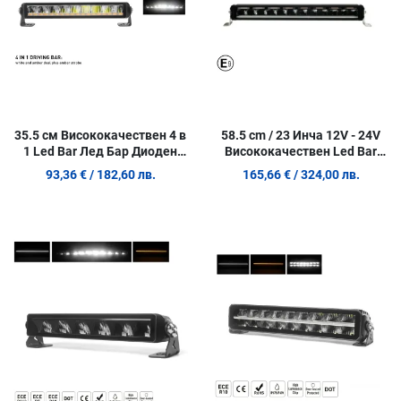
35.5 см Висококачествен 4 в
58.5 cm / 23 Инча 12V - 24V
1 Led Bar Лед Бар Диоден
Висококачествен Led Bar
Прожектор DRL с бяла
Лед Бар Диоден Прожектор
93,36 €
/ 182,60 лв.
165,66 €
/ 324,00 лв.
габаритна светлина и
с бяла DRL габаритна
оранжева аварийна блиц
светлина и оранжева
50W 2100LM
аварийна блиц 7800LM
Добави в любими
Д
Сравни продукт
С
Quick View
Q