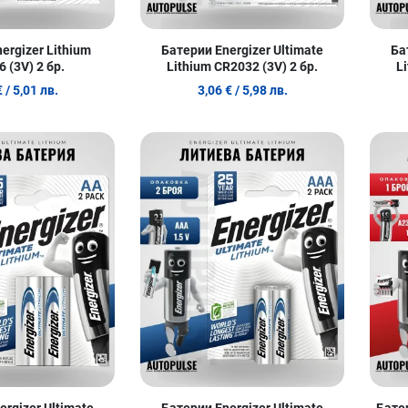
ergizer Lithium
Батерии Energizer Ultimate
Ба
 (3V) 2 бр.
Lithium CR2032 (3V) 2 бр.
L
€
/ 5,01 лв.
3,06 €
/ 5,98 лв.
Добави в любими
Добави в
Сравни продукт
Сравни п
Quick View
Quick Vie