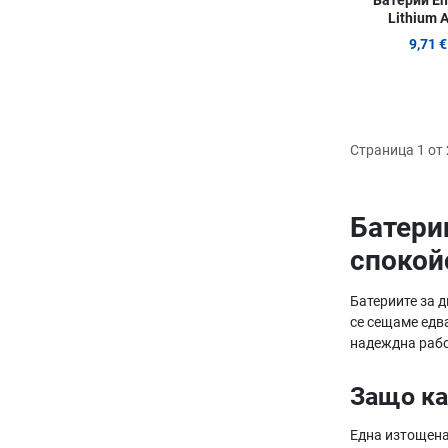
Батерии En
Lithium A
9,71 €
Страница 1 от 
Батери
спокой
Батериите за 
се сещаме едва
надеждна рабо
Защо ка
Една изтощена