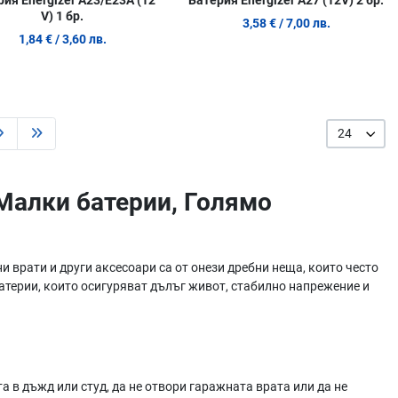
ия Energizer A23/E23A (12
Батерия Energizer A27 (12V) 2 бр.
V) 1 бр.
3,58 €
/ 7,00 лв.
1,84 €
/ 3,60 лв.
24
 Малки батерии, Голямо
 врати и други аксесоари са от онези дребни неща, които често
батерии, които осигуряват дълъг живот, стабилно напрежение и
 в дъжд или студ, да не отвори гаражната врата или да не