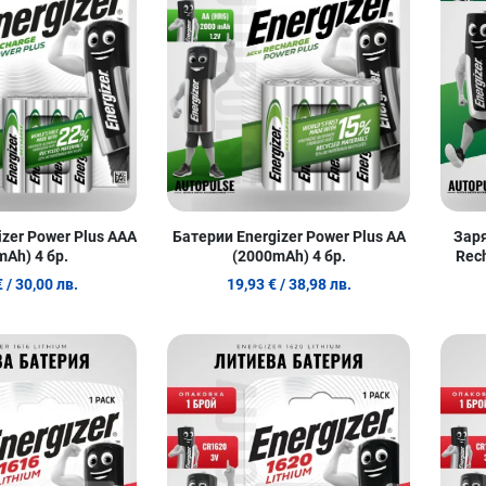
Quick View
Quick Vie
zer Power Plus AAA
Батерии Energizer Power Plus AA
Заря
mAh) 4 бр.
(2000mAh) 4 бр.
Rec
€
/ 30,00 лв.
19,93 €
/ 38,98 лв.
Добави в любими
Добави в
Сравни продукт
Сравни п
Quick View
Quick Vie