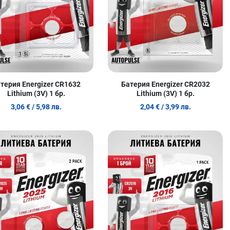
терия Energizer CR1632
Батерия Energizer CR2032
Lithium (3V) 1 бр.
Lithium (3V) 1 бр.
3,06 €
/ 5,98 лв.
2,04 €
/ 3,99 лв.
 любими
Добави в любими
Д
родукт
Сравни продукт
С
w
Quick View
Q