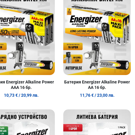
родукт
Сравни продукт
С
w
Quick View
Q
ия Energizer Alkaline Power
Батерия Energizer Alkaline Power
AAA 16 бр.
AA 16 бр.
10,73 €
/ 20,99 лв.
11,76 €
/ 23,00 лв.
 любими
Добави в любими
Д
родукт
Сравни продукт
С