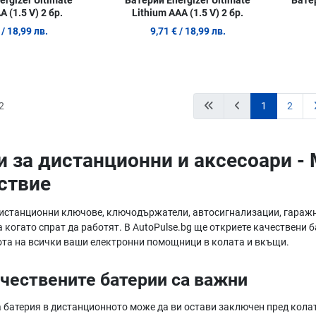
ergizer Ultimate
Батерии Energizer Ultimate
Батер
A (1.5 V) 2 бр.
Lithium AAA (1.5 V) 2 бр.
/ 18,99 лв.
9,71 €
/ 18,99 лв.
2
1
2
и за дистанционни и аксесоари -
ствие
дистанционни ключове, ключодържатели, автосигнализации, гаражни
 когато спрат да работят. В AutoPulse.bg ще откриете качествени 
та на всички ваши електронни помощници в колата и вкъщи.
чествените батерии са важни
 батерия в дистанционното може да ви остави заключен пред колата