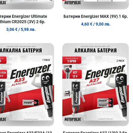
терии Energizer Ultimate
Батерии Energizer MAX (9V) 1 бр.
ithium CR2025 (3V) 2 бр.
4,60 €
/ 9,00 лв.
3,06 €
/ 5,98 лв.
 любими
Добави в любими
Д
родукт
Сравни продукт
С
w
Quick View
Q