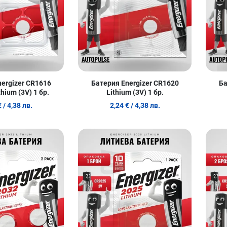
ergizer CR1616
Батерия Energizer CR1620
Ба
thium (3V) 1 бр.
Lithium (3V) 1 бр.
€
/ 4,38 лв.
2,24 €
/ 4,38 лв.
Добави в любими
Добави в
Сравни продукт
Сравни п
Quick View
Quick Vie