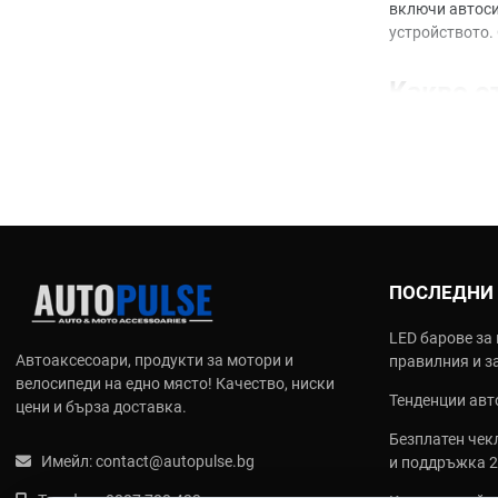
включи автоси
устройството.
Какво о
Не всяка бате
Дълъг жи
Стабилно
Широк ас
Безопасно
ПОСЛЕДНИ
Как да 
LED барове за 
Преди да поръ
Автоаксесоари, продукти за мотори и
правилния и з
велосипеди на едно място! Качество, ниски
Тенденции авто
За какво 
цени и бърза доставка.
Дистанцио
Безплатен чекл
Какъв е о
Имейл:
contact@autopulse.bg
и поддръжка 
Проверете 
Колко чес