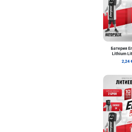
Батерия En
Lithium Li
2,24 