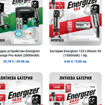
w
Quick View
Q
дно устройство Energizer
Батерия Energizer 123 Lithium 3V
harge Pro 4xAA (2000mAh)
(1500mAh) 1 бр.
35,78 €
/ 69,98 лв.
4,60 €
/ 9,00 лв.
 любими
Добави в любими
Д
родукт
Сравни продукт
С
w
Quick View
Q