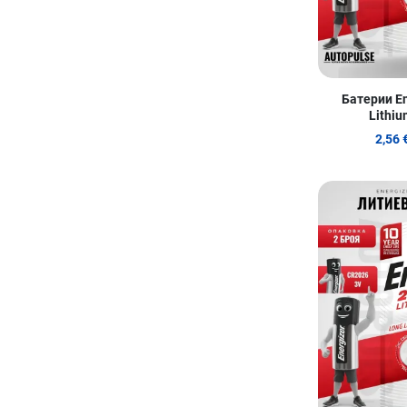
Батерии En
Lithiu
2,56 