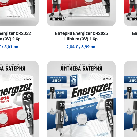
ergizer CR2032
Батерия Energizer CR2025
Ба
m (3V) 2 бр.
Lithium (3V) 1 бр.
€
/ 5,01 лв.
2,04 €
/ 3,99 лв.
Добави в любими
Добави в
Сравни продукт
Сравни п
Quick View
Quick Vie