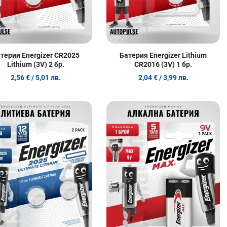
терии Energizer CR2025
Батерия Energizer Lithium
Lithium (3V) 2 бр.
CR2016 (3V) 1 бр.
2,56 €
/ 5,01 лв.
2,04 €
/ 3,99 лв.
 любими
Добави в любими
Д
родукт
Сравни продукт
С
w
Quick View
Q