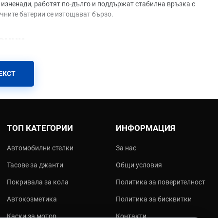
изненади, работят по-дълго и поддържат стабилна връзка с
ичните батерии се изтощават бързо.
онни
ЕКСТ
гнализации
ТОП КАТЕГОРИИ
ИНФОРМАЦИЯ
Автомобилни стелки
За нас
 ще ви помогнат да вземете най-правилното решение:
Тасове за джанти
Общи условия
Покривала за кола
Политика за поверителност
и часовник?
Автокозметика
Политика за бисквитки
ачин.
Каски за мотор
Контакти