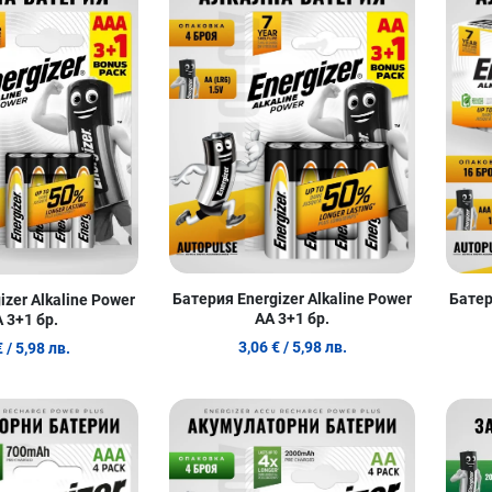
Сравни продукт
Сравни п
Quick View
Quick Vie
Батерия Energizer Alkaline Power
Батер
izer Alkaline Power
AA 3+1 бр.
 3+1 бр.
3,06 €
/ 5,98 лв.
€
/ 5,98 лв.
Добави в любими
Добави в
Сравни продукт
Сравни п