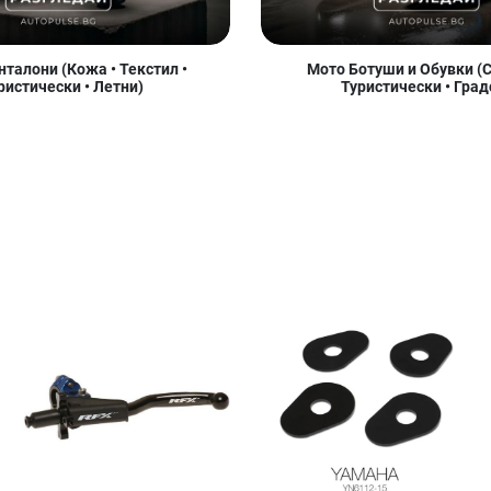
талони (Кожа • Текстил •
Мото Ботуши и Обувки (С
ристически • Летни)
Туристически • Град
Добави в любими
Добави в любими
Д
Сравни продукт
Сравни продукт
С
Quick View
Quick View
Qu