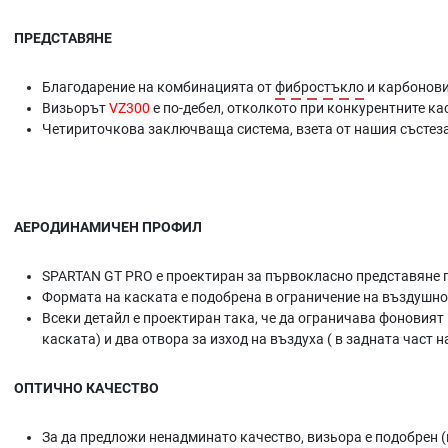
ПРЕДСТАВЯНЕ
Благодарение на комбинацията от
фибростъкло
и карбонови
Визьорът
VZ300
е по-дебел, отколкото при конкурентните к
Четириточкова заключваща система, взета от нашия състез
АЕРОДИНАМИЧЕН ПРОФИЛ
SPARTAN GT PRO е проектиран за първокласно представяне 
Формата на каската е подобрена в ограничение на въздушно
Всеки детайл е проектиран така, че да ограничава фоновият
каската) и два отвора за изход на въздуха ( в задната част н
ОПТИЧНО КАЧЕСТВО
За да предложи ненадминато качество, визьора е подобрен (