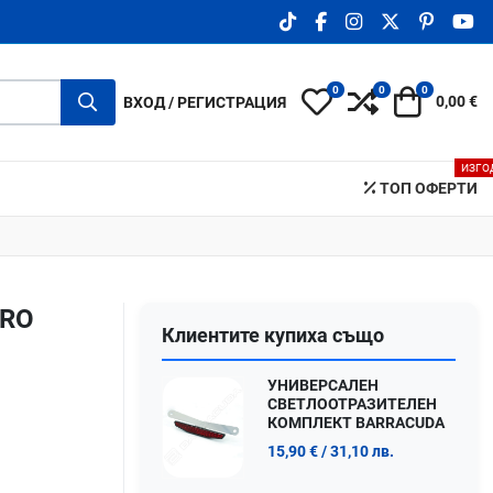
TIKTOK SOCIAL LINK
FACEBOOK SOCIAL LIN
INSTAGRAM SOCIA
X.COM SOCIA
PINTERE
YO
0
0
0
My Wishlist
Compare
Количка
ВХОД / РЕГИСТРАЦИЯ
0,00 €
ИЗГО
ТОП ОФЕРТИ
PRO
Клиентите купиха също
УНИВЕРСАЛЕН
СВЕТЛООТРАЗИТЕЛЕН
КОМПЛЕКТ BARRACUDA
15,90 €
/ 31,10 лв.