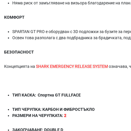
Няма риск от замъгляване на визьора благодарение на плака
КОМФОРТ
SPARTAN GT PRO е оборудван с 3D подложки за бузите за пе
Освен това разполага с два подбрадника за брадичката, под
БЕЗОПАСНОСТ
Концепцията на
SHARK EMERGENCY RELEASE SYSTEM
означава, ч
ТИП КАСКА: Спортна GT FULLFACE
ТИП ЧЕРУПКА: КАРБОН И ФИБРОСТЪКЛО
РАЗМЕРИ НА ЧЕРУПКАТА:
2
ЗАКОПЧАВАНЕ: DOUBLE D