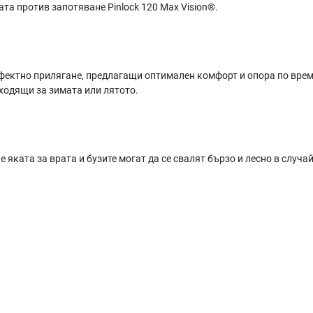
та против запотяване Pinlock 120 Max Vision®.
рфектно прилягане, предлагащи оптимален комфорт и опора по врем
ходящи за зимата или лятото.
е яката за врата и бузите могат да се свалят бързо и лесно в случа