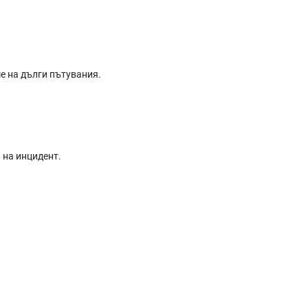
е на дълги пътувания.
й на инцидент.