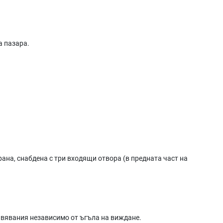
а пазара.
ана, снабдена с три входящи отвора (в предната част на
ривявания независимо от ъгъла на виждане.