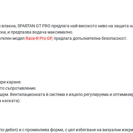
 влакна, SPARTAN GT PRO предлага най-високото ниво на защита н
аски, и предпазва водача максимално.
ателен модел
Race-R Pro GP
, предлага допълнителна безопасност.
при каране.
то съпротивление.
 шум. Вентилационната ѝ система е изцяло регулируема и оптимизир
а каската).
по-дебел) и с променлива форма, с цел избягване на визуални изк