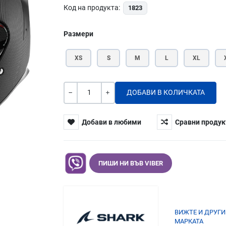
Код на продукта:
1823
Размери
XS
S
M
L
XL
Количество
-
+
Добави в любими
Сравни продук
ПИШИ НИ ВЪВ VIBER
ВИЖТЕ И ДРУГИ
МАРКАТА