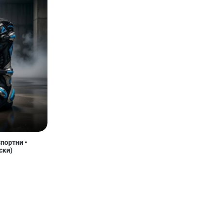
портни •
ски)