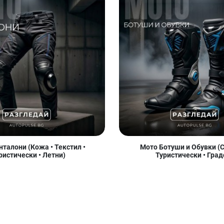
талони (Кожа • Текстил •
Мото Ботуши и Обувки (С
ристически • Летни)
Туристически • Град