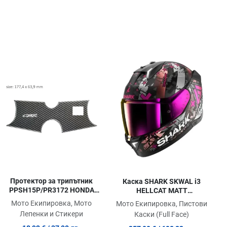
обави в любими
Добави в любими
Доб
равни продукт
Сравни продукт
Сра
ick View
Quick View
Quic
Протектор за трипътник
Каска SHARK SKWAL i3
PPSH15P/PR3172 HONDA
HELLCAT MATT
CBR 600 от 1990-1994г.
BLACK/WHITE/PINK
Мото Екипировка, Мото
Мото Екипировка, Пистови
Лепенки и Стикери
Каски (Full Face)