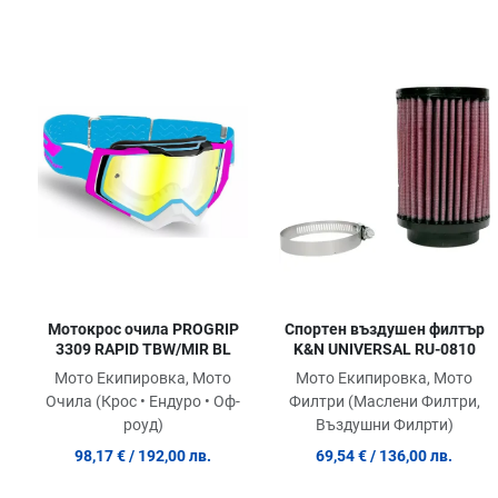
Добави в любими
Сравни продукт
Quick View
Мотокрос очила PROGRIP
Спортен въздушен филтър
3309 RAPID TBW/MIR BL
K&N UNIVERSAL RU-0810
Мото Екипировка, Мото
Мото Екипировка, Мото
Очила (Крос • Ендуро • Оф-
Филтри (Маслени Филтри,
роуд)
Въздушни Филрти)
98,17 €
/ 192,00 лв.
69,54 €
/ 136,00 лв.