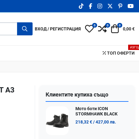
TIKTOK SOCIAL LINK
FACEBOOK SOCIAL LIN
INSTAGRAM SOCIA
X.COM SOCIA
PINTERE
YO
0
0
0
My Wishlist
Compare
Количка
ВХОД / РЕГИСТРАЦИЯ
0,00 €
ИЗГО
ТОП ОФЕРТИ
T A3
Клиентите купиха също
Мото боти ICON
STORMHAWK BLACK
218,32 €
/ 427,00 лв.