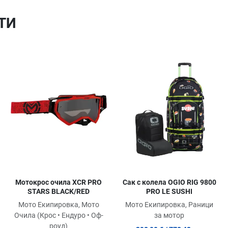
ТИ
Добави в любими
Добави в любими
Д
Сравни продукт
Сравни продукт
С
Quick View
Quick View
Qu
Мотокрос очила XCR PRO
Сак с колела OGIO RIG 9800
STARS BLACK/RED
PRO LE SUSHI
Мото Екипировка, Мото
Мото Екипировка, Раници
Очила (Крос • Ендуро • Оф-
за мотор
роуд)