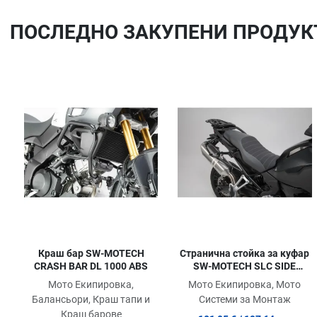
ПОСЛЕДНO ЗАКУПЕНИ ПРОДУК
Добави в любими
Сравни продукт
Quick View
Краш бар SW-MOTECH
Странична стойка за куфар
CRASH BAR DL 1000 ABS
SW-MOTECH SLC SIDE
CARRIER R F 750 GS ABS 23
Мото Екипировка,
Мото Екипировка, Мото
Балансьори, Краш тапи и
Системи за Монтаж
Краш барове