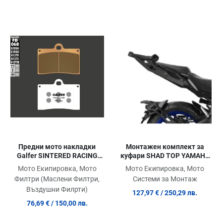
Добави в любими
Добави в любими
Д
Сравни продукт
Сравни продукт
С
Quick View
Quick View
Qu
Предни мото накладки
Монтажен комплект за
Galfer SINTERED RACING
куфари SHAD TOP YAMAHA
COMPOUND FD068G1375R
NIKEN 900 '18
Мото Екипировка, Мото
Мото Екипировка, Мото
Филтри (Маслени Филтри,
Системи за Монтаж
Въздушни Филрти)
127,97 €
/ 250,29 лв.
76,69 €
/ 150,00 лв.