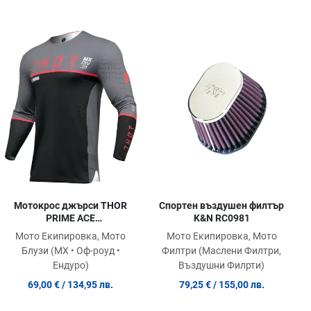
обави в любими
Добави в любими
Доб
равни продукт
Сравни продукт
Сра
ick View
Quick View
Quic
Мотокрос джърси THOR
Спортен въздушен филтър
PRIME ACE
K&N RC0981
BLACK/CHARCOAL
Мото Екипировка, Мото
Мото Екипировка, Мото
Блузи (MX • Оф-роуд •
Филтри (Маслени Филтри,
Ендуро)
Въздушни Филрти)
69,00 €
/ 134,95 лв.
79,25 €
/ 155,00 лв.