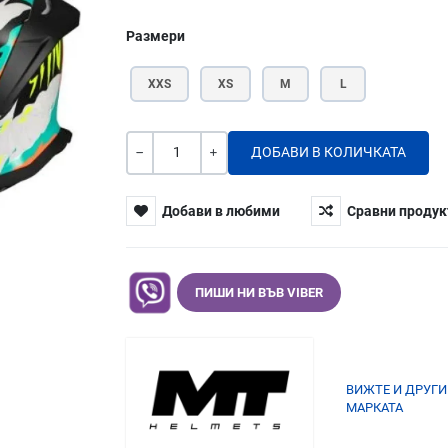
Размери
XXS
XS
M
L
Количество
-
+
Добави в любими
Сравни продук
ПИШИ НИ ВЪВ VIBER
ВИЖТЕ И ДРУГИ
МАРКАТА