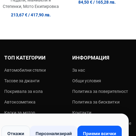
84,50 €
/ 165,28 лв.
Степенки, Мото Екипировка
213,67 €
/ 417,90 лв.
ТОП КАТЕГОРИИ
ИНФОРМАЦИЯ
Автомобилни стелки
За нас
Тасове за джанти
Общи условия
Покривала за кола
Политика за поверителност
Автокозметика
Политика за бисквитки
Каски за мотор
Контакти
Мото екипировка
Онлайн решаване на спорове
Откажи
Персонализирай
Приеми всички