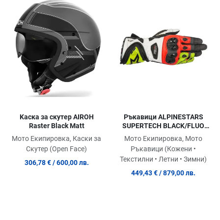
Сравни продукт
Сравни продукт
С
Quick View
Quick View
Qu
Kаска за скутер AIROH
Ръкавици ALPINESTARS
Raster Black Matt
SUPERTECH BLACK/FLUO
YELLOW/RED
Мото Екипировка, Каски за
Мото Екипировка, Мото
Скутер (Open Face)
Ръкавици (Кожени •
Текстилни • Летни • Зимни)
306,78 €
/ 600,00 лв.
449,43 €
/ 879,00 лв.