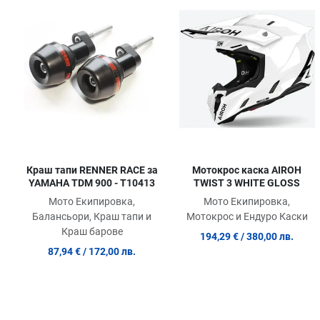
Сравни продукт
Quick View
Краш тапи RENNER RACE за
Мотокрос каска AIROH
YAMAHA TDM 900 - T10413
TWIST 3 WHITE GLOSS
Мото Екипировка,
Мото Екипировка,
Балансьори, Краш тапи и
Мотокрос и Ендуро Каски
Краш барове
194,29 €
/ 380,00 лв.
87,94 €
/ 172,00 лв.