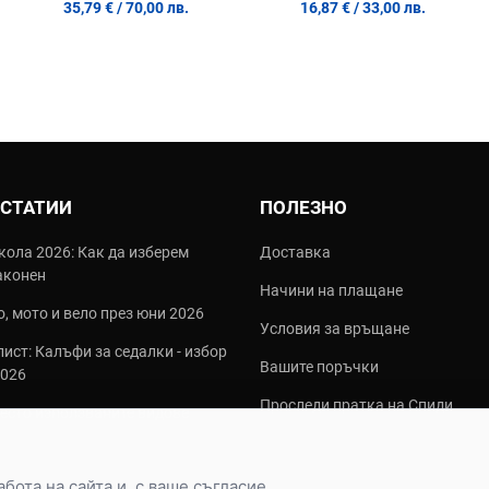
35,79 €
/ 70,00 лв.
16,87 €
/ 33,00 лв.
 СТАТИИ
ПОЛЕЗНО
кола 2026: Как да изберем
Доставка
аконен
Начини на плащане
, мото и вело през юни 2026
Условия за връщане
ист: Калъфи за седалки - избор
Вашите поръчки
2026
Проследи пратка на Спиди
често използваните видове
алки?
ота на сайта и, с ваше съгласие,