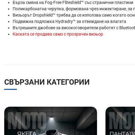
Бърза смяна на Fog-Free Fliteshield™ със странични пластини
Поликарбонатна черупка, формована чрез инжектиране, за 
Визьорът Dropshield™ трябва да се използва само когато ос
Подвижна подложка Hydradry™ за отвеждане на влагата
Вътрешните джобове за високоговорители работят с Bluetoot
Каската се продава само с прозрачен визьор
СВЪРЗАНИ КАТЕГОРИИ