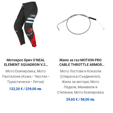
равни продукт
Сравни продукт
Сра
ick View
Quick View
Quic
Мотокрос брич O’NEAL
Жило за газ MOTION PRO
ELEMENT SQUADRON V.22
CABLE THROTTLE ARMOR
BLACK/GRAY
COAT FLHRCI 1340 EFI
Мото Екипировка, Мото
Мото Лостове и Конзоли
Панталони (Кожа • Текстил •
(Спирачка/Съединител),
Туристически • Летни)
Жила за мотори, Мото
Педали, Манивели и
122,20 €
/ 239,00 лв.
Степенки, Мото Екипировка
29,65 €
/ 58,00 лв.