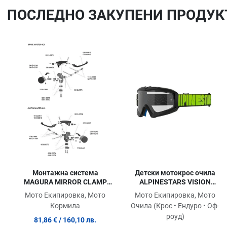
ПОСЛЕДНO ЗАКУПЕНИ ПРОДУК
Добави в любими
Сравни продукт
Quick View
Монтажна система
Детски мотокрос очила
MAGURA MIRROR CLAMP
ALPINESTARS VISION
HC3
YOUTH HOLLOW CHARCOAL
Мото Екипировка, Мото
Мото Екипировка, Мото
FLUO YELLOW
Кормила
Очила (Крос • Ендуро • Оф-
роуд)
81,86 €
/ 160,10 лв.