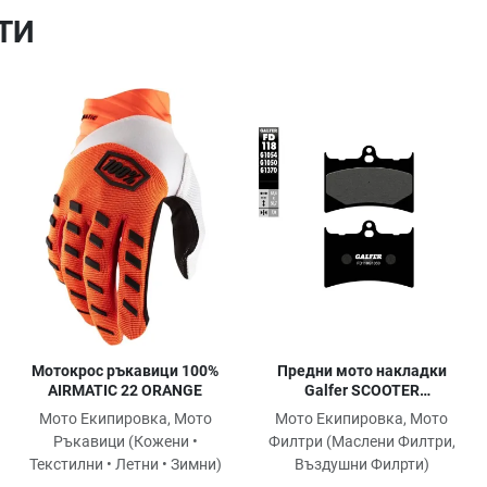
ТИ
Добави в любими
Добави в любими
Д
Сравни продукт
Сравни продукт
С
Quick View
Quick View
Qu
Мотокрос ръкавици 100%
Предни мото накладки
AIRMATIC 22 ORANGE
Galfer SCOOTER
FD118G1050
Мото Екипировка, Мото
Мото Екипировка, Мото
Ръкавици (Кожени •
Филтри (Маслени Филтри,
Текстилни • Летни • Зимни)
Въздушни Филрти)