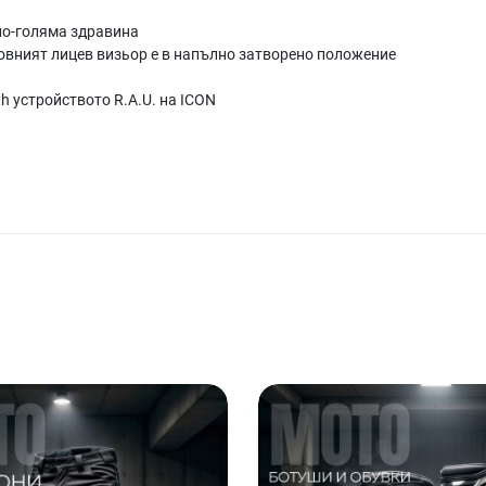
по-голяма здравина
новният лицев визьор е в напълно затворено положение
h устройството R.A.U. на ICON