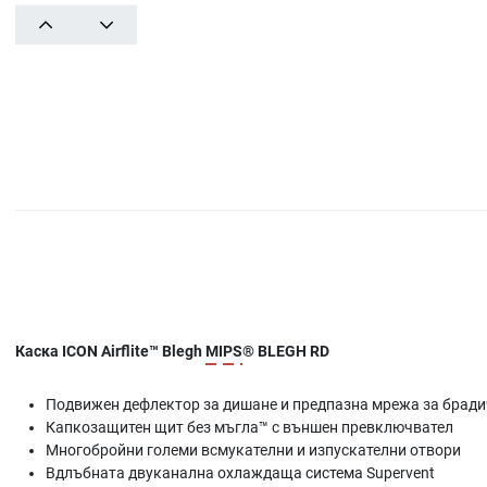
PREV
NEXT
Каска ICON Airflite™ Blegh
MIPS
® BLEGH RD
Подвижен дефлектор за дишане и предпазна мрежа за брад
Капкозащитен щит без мъгла™ с външен превключвател
Многобройни големи всмукателни и изпускателни отвори
Вдлъбната двуканална охлаждаща система Supervent