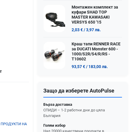
Монтажен комплект за
куфари SHAD TOP
MASTER KAWASAKI
VERSYS 650 '15
2,03 €
/ 3,97 лв.
Краш тапи RENNER RACE
за DUCATI Monster 600 -
1000/S2R/S4/R/RS -
T10602
93,57 €
/ 183,00 лв.
т
Защо да изберете AutoPulse
Бърза доставка
СПИДИ – 1-2 работни дни до цяла
България
 ПРОДУКТИ НА
Голям избор
Над 20000 качествени продукти в