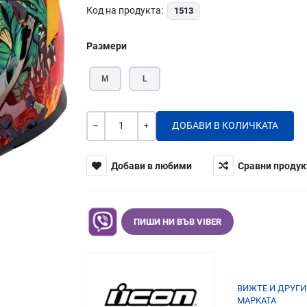
Код на продукта:
1513
Размери
M
L
Количество
-
+
Добави в любими
Сравни продук
ПИШИ НИ ВЪВ VIBER
ВИЖТЕ И ДРУГИ
МАРКАТА