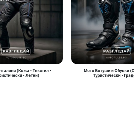
талони (Кожа • Текстил •
Мото Ботуши и Обувки (С
ристически • Летни)
Туристически • Град
Добави в любими
Добави в любими
Д