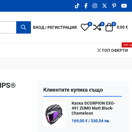
TIKTOK SOCIAL LINK
FACEBOOK SOCIAL LIN
INSTAGRAM SOCIA
X.COM SOCIA
PINTERE
YO
0
0
0
My Wishlist
Compare
Количка
ВХОД / РЕГИСТРАЦИЯ
0,00 €
ИЗГО
ТОП ОФЕРТИ
MIPS®
Клиентите купиха също
Каска SCORPION EXO-
491 ZUMO Matt Black-
Chameleon
169,00 €
/ 330,54 лв.