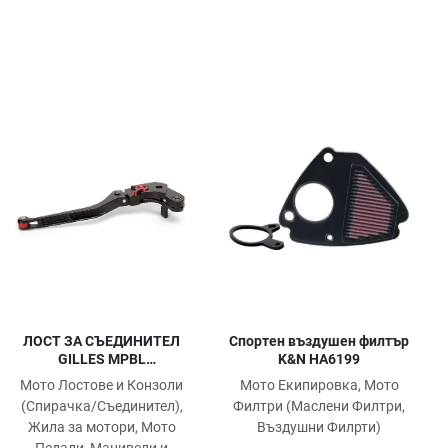
обави в любими
Добави в любими
Доб
равни продукт
Сравни продукт
Сра
ick View
Quick View
Quic
ЛОСТ ЗА СЪЕДИНИТЕЛ
Спортен въздушен филтър
GILLES MPBL
K&N HA6199
APRILIA/HONDA/YAMAHA
Мото Лостове и Конзоли
Мото Екипировка, Мото
(Спирачка/Съединител),
Филтри (Маслени Филтри,
Жила за мотори, Мото
Въздушни Филрти)
Педали, Манивели и