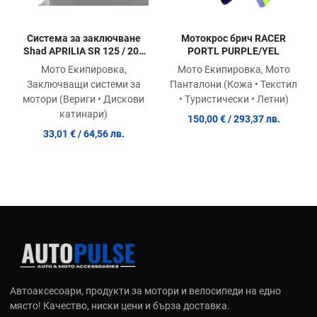
Система за заключване
Мотокрос брич RACER
Shad APRILIA SR 125 / 200
PORTL PURPLE/YEL
GT '22 (SIZE 3)
Мото Екипировка,
Мото Екипировка, Мото
Заключващи системи за
Панталони (Кожа • Текстил
мотори (Вериги • Дискови
• Туристически • Летни)
катинари)
150,00 €
/ 293,37 лв.
33,01 €
/ 64,56 лв.
Автоаксесоари, продукти за мотори и велосипеди на едно
място! Качество, ниски цени и бърза доставка.