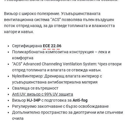
Визьор с широко полезрение. Усъвършенстваната
вентилационна система “ACS” позволява пълен въздушен
поток отпред назад, за да отведе топлината и влажността
нагоре и навън.
Сертифицирана
ECE 22.06
Поликарбонатна композитна конструкция – лека и
комфортна
“ACS” Advanced Channeling Ventilation System: Чрез отвори
отпред топлината и влагата се отвежда навън.
Nylex®интериор: Дрениращ влагата интериор с
усъвършенствана антибактериална материя
Сваляща се вътрешност
Anti UV: визьор с 99% UV защита
Визьор
HJ-34P
с подготовка за
Anti-fog
Регулируемо закопчаване с бързо освобождаване
Допълнително пространство за диоптрични или слънчеви
очила