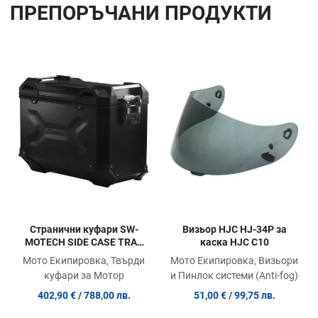
ПРЕПОРЪЧАНИ ПРОДУКТИ
Добави в любими
До
Сравни продукт
Ср
Quick View
Qu
Странични куфари SW-
Визьор HJC HJ-34P за
MOTECH SIDE CASE TRAX
каска HJC C10
ADV 45 R/B
Мото Екипировка, Твърди
Мото Екипировка, Визьори
куфари за Мотор
и Пинлок системи (Anti-fog)
402,90 €
/ 788,00 лв.
51,00 €
/ 99,75 лв.