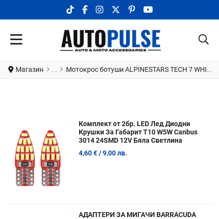
TIKTOK SOCIAL LINK
FACEBOOK SOCIAL LINK
INSTAGRAM SOCIAL LINK
X.COM SOCIAL LINK
PINTEREST SOCIAL LINK
YOUTUBE SOCIAL LI
Магазин
Мотокрос ботуши ALPINESTARS TECH 7 WHITE
Комплект от 2бр. LED Лед Диодни
Крушки За Габарит Т10 W5W Canbus
3014 24SMD 12V Бяла Светлина
4,60 €
/ 9,00 лв.
АДАПТЕРИ ЗА МИГАЧИ BARRACUDA