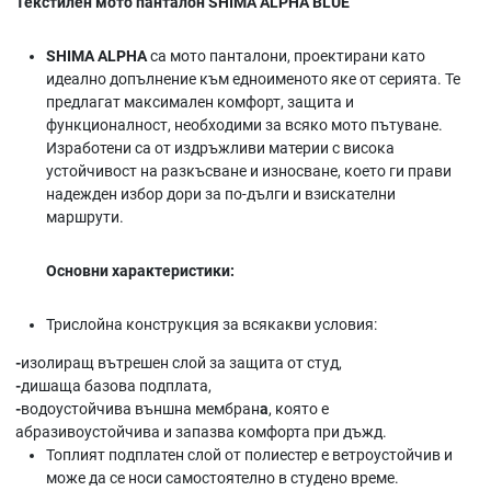
Текстилен мото панталон SHIMA ALPHA BLUE
SHIMA ALPHA
са мото панталони, проектирани като
идеално допълнение към едноименото яке от серията. Те
предлагат
максимален комфорт, защита и
функционалност
, необходими за всяко мото пътуване.
Изработени са от издръжливи материи с висока
устойчивост на разкъсване и износване, което ги прави
надежден избор дори за по-дълги и взискателни
маршрути.
Основни характеристики:
Трислойна конструкция за всякакви условия:
-
изолиращ вътрешен слой
за защита от студ,
-
дишаща базова подплата
,
-
водоустойчива външна мембран
а
, която е
абразивоустойчива и запазва комфорта при дъжд.
Топлият подплатен слой
от полиестер е ветроустойчив и
може да се носи самостоятелно в студено време.