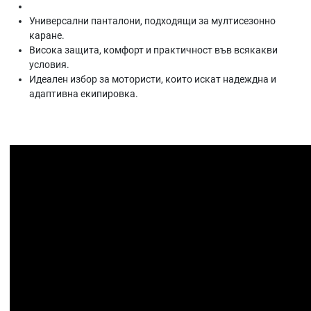
Универсални панталони, подходящи за
мултисезонно
каране
.
Висока защита, комфорт и практичност във всякакви
условия.
Идеален избор за мотористи, които искат надеждна и
адаптивна екипировка.