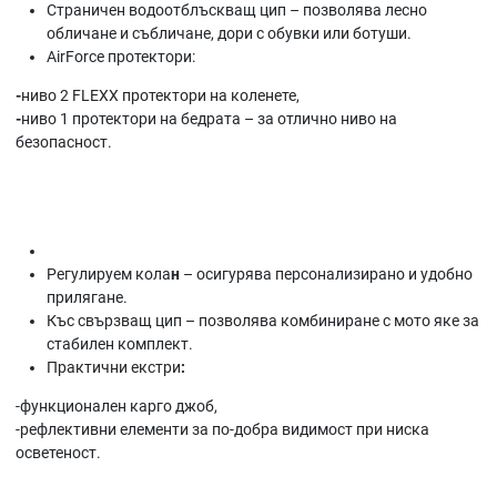
Страничен водоотблъскващ цип
– позволява лесно
обличане и събличане, дори с обувки или ботуши.
AirForce протектори:
-
ниво 2 FLEXX протектори на коленете
,
-
ниво 1 протектори на бедрата
– за отлично ниво на
безопасност.
Регулируем кола
н
– осигурява персонализирано и удобно
прилягане.
Къс свързващ цип
– позволява комбиниране с мото яке за
стабилен комплект.
Практични екстри
:
-функционален
карго джоб
,
-рефлективни елементи
за по-добра видимост при ниска
осветеност.