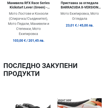
Манивела RFX Race Series
Приставка за огледала
Kickstart Lever (Green) -
BARRACUDA X-VERSION
Kawasaki KX65 0-25
BLUE
Мото Лостове и Конзоли
Мото Екипировка, Мото
(Спирачка/Съединител),
Огледала
Мото Педали, Манивели и
23,01 €
/ 45,00 лв.
Степенки, Мото
Екипировка
103,00 €
/ 201,45 лв.
ПОСЛЕДНO ЗАКУПЕНИ
ПРОДУКТИ
Добави в любими
До
Сравни продукт
Ср