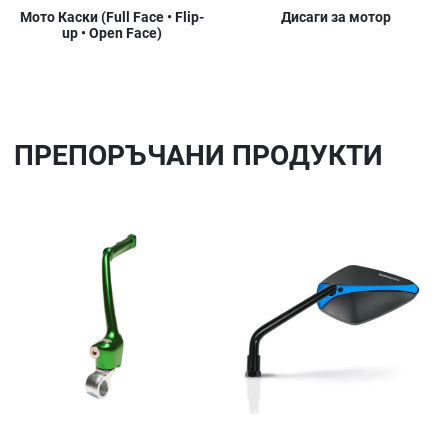
Мото Каски (Full Face • Flip-
Дисаги за мотор
up • Open Face)
ПРЕПОРЪЧАНИ ПРОДУКТИ
Добави в любими
До
Сравни продукт
Ср
Quick View
Qu