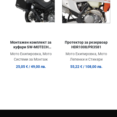
Quick View
Qu
Протектор за резервоар
Монтажен комплект за
HDR1008/PR3581
куфари SW-MOTECH
Adapter Kit for EVO Side
Мото Екипировка, Мото
Мото Екипировка, Мото
Carriers ADV
Лепенки и Стикери
Системи за Монтаж
55,22 €
/ 108,00 лв.
25,05 €
/ 49,00 лв.