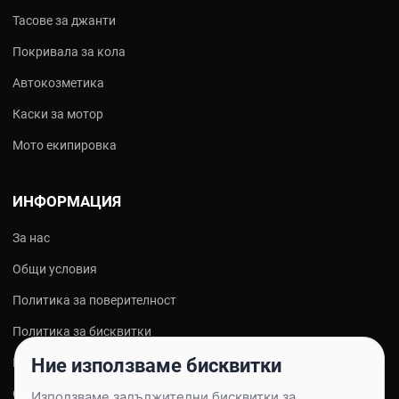
Тасове за джанти
Покривала за кола
Автокозметика
Каски за мотор
Мото екипировка
ИНФОРМАЦИЯ
За нас
Общи условия
Политика за поверителност
Политика за бисквитки
Ние използваме бисквитки
Контакти
Онлайн решаване на спорове
Използваме задължителни бисквитки за