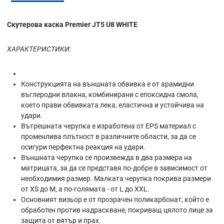
Скутерова каска Premier JT5 U8 WHITE
ХАРАКТЕРИСТИКИ:
Конструкцията на външната обвивка е от арамидни
въглеродни влакна, комбинирани с епоксидна смола,
което прави обвивката лека, еластична и устойчива на
удари.
Вътрешната черупка е изработена от EPS материал с
променлива плътност в различните области, за да се
осигури перфектна реакция на удари.
Външната черупка се произвежда в два размера на
матрицата, за да се представя по-добре в зависимост от
необходимия размер. Малката черупка покрива размери
от XS до M, а по-голямата - от L до XXL.
Основният визьор е от прозрачен поликарбонат, който е
обработен против надраскване, покриващ цялото лице за
защита от вятър и прах.