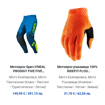
Добави в любими
До
Сравни продукт
Ср
Quick View
Qu
Мотокрос брич O'NEAL
Мотокрос ръкавици 100%
PRODIGY FIVE FIVE
RIDEFIT-FLOU
BLUE/NEON YELLOW V.26
ORANGE/BLACK
Мото Екипировка, Мото
Мото Екипировка, Мото
Панталони (Кожа • Текстил
Ръкавици (Кожени •
• Туристически • Летни)
Текстилни • Летни • Зимни)
199,99 €
/ 391,15 лв.
31,70 €
/ 62,00 лв.