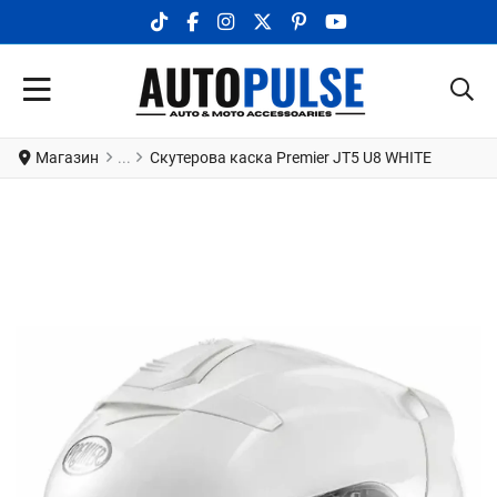
TIKTOK SOCIAL LINK
FACEBOOK SOCIAL LINK
INSTAGRAM SOCIAL LINK
X.COM SOCIAL LINK
PINTEREST SOCIAL LINK
YOUTUBE SOCIAL LI
Магазин
Скутерова каска Premier JT5 U8 WHITE