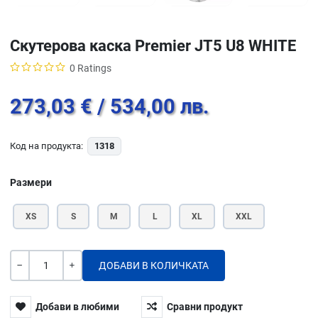
Скутерова каска Premier JT5 U8 WHITE
0 Ratings
273,03 €
/ 534,00 лв.
Код на продукта:
1318
Размери
XS
S
M
L
XL
XXL
Количество
-
+
Добави в любими
Сравни продукт