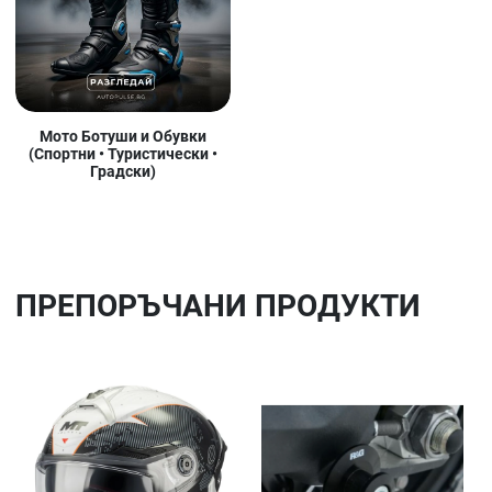
Мото Ботуши и Обувки
(Спортни • Туристически •
Градски)
ПРЕПОРЪЧАНИ ПРОДУКТИ
Добави в любими
До
Сравни продукт
Ср
Quick View
Qu