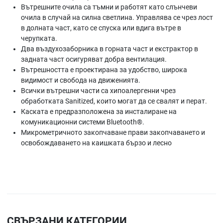
Вътрешните очила са тъмни и работят като слънчеви
очила в случай на силна светлина. Управлява се чрез лост
в долната част, като се спуска или вдига вътре в
черупката.
Два въздухозаборника в горната част и екстрактор в
задната част осигуряват добра вентилация.
Вътрешността е проектирана за удобство, широка
видимост и свобода на движенията.
Всички вътрешни части са хипоалергенни чрез
обработката Sanitized, които могат да се свалят и перат.
Каската е предразположена за инсталиране на
комуникационни системи Bluetooth®.
Микрометричното закопчаване прави закопчаването и
освобождаването на каишката бързо и лесно
СВЪРЗАНИ КАТЕГОРИИ