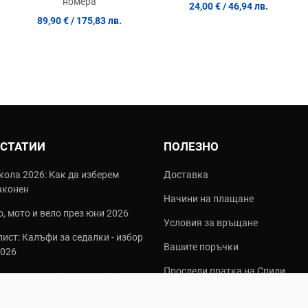
номера
24,00 €
/ 46,94 лв.
89,90 €
/ 175,83 лв.
 СТАТИИ
ПОЛЕЗНО
кола 2026: Как да изберем
Доставка
аконен
Начини на плащане
, мото и вело през юни 2026
Условия за връщане
ист: Калъфи за седалки - избор
Вашите поръчки
2026
Проследи пратка на Спиди
често използваните видове
алки?