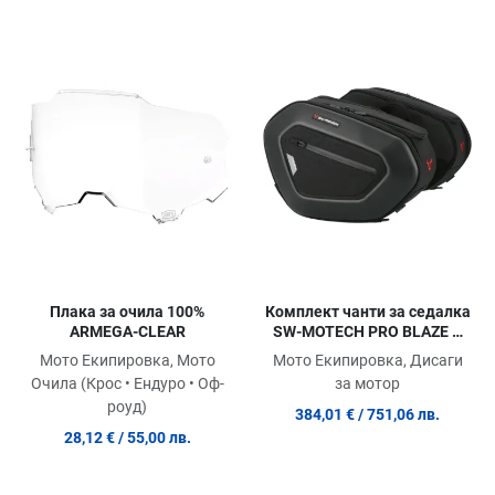
Добави в любими
Добави в любими
Д
Сравни продукт
Сравни продукт
С
Quick View
Quick View
Qu
Плака за очила 100%
Комплект чанти за седалка
ARMEGA-CLEAR
SW-MOTECH PRO BLAZE H
SADDLEBAG SET CB 125 R
Мото Екипировка, Мото
Мото Екипировка, Дисаги
ABS
Очила (Крос • Ендуро • Оф-
за мотор
роуд)
384,01 €
/ 751,06 лв.
28,12 €
/ 55,00 лв.