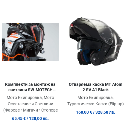
обави в любими
Добави в любими
Доб
равни продукт
Сравни продукт
Сра
ick View
Quick View
Quic
Комплекти за монтаж на
Отваряема каска MT Atom
светлини SW-MOTECH
2 SV A1 Black
LIGHT MOUNTING KIT
Мото Екипировка, Мото
Мото Екипировка,
SUPER ADVENTURE 1290 R
Осветление и Светлини
Туристически Каски (Flip-up)
ABS
(Фарове • Мигачи • Стопове
168,00 €
/ 328,58 лв.
65,45 €
/ 128,00 лв.