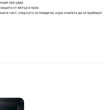
кция при удар.
защита от вятър и прах.
ата част, след като се повдигне, кара очилата да се прибират