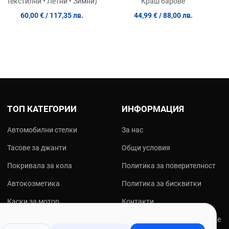
Текстилни • Летни • Зимни)
Краш барове
60,00 €
/ 117,35 лв.
44,99 €
/ 88,00 лв.
ТОП КАТЕГОРИИ
ИНФОРМАЦИЯ
Автомобилни стелки
За нас
Тасове за джанти
Общи условия
Покривала за кола
Политика за поверителност
Автокозметика
Политика за бисквитки
Каски за мотор
Контакти
Мото екипировка
Онлайн решаване на спорове