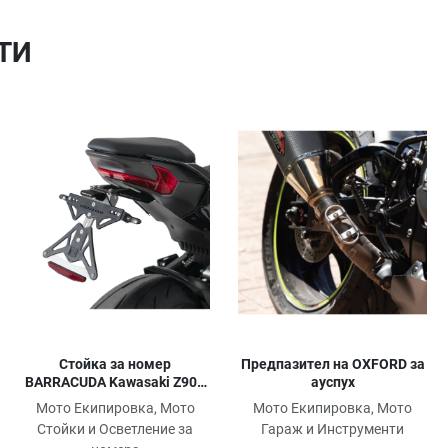
ТИ
Добави в любими
Добави в любими
Д
Сравни продукт
Сравни продукт
С
Quick View
Quick View
Qu
Стойка за номер
Предпазител на OXFORD за
BARRACUDA Kawasaki Z900
ауспух
25
Мото Екипировка, Мото
Мото Екипировка, Мото
Стойки и Осветление за
Гараж и Инструменти