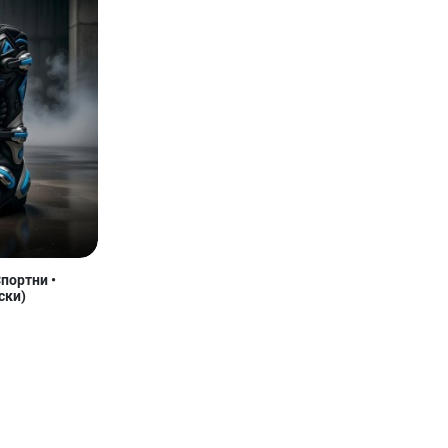
портни •
ски)