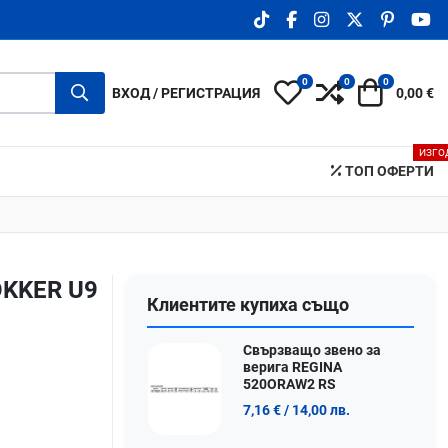
TIKTOK SOCIAL LINK
FACEBOOK SOCIAL LIN
INSTAGRAM SOCIA
X.COM SOCIA
PINTERE
YO
0
0
0
My Wishlist
Compare
Количка
ВХОД / РЕГИСТРАЦИЯ
0,00 €
ИЗГО
ТОП ОФЕРТИ
OKKER U9
Клиентите купиха също
Свързващо звено за
верига REGINA
520ORAW2 RS
7,16 €
/ 14,00 лв.