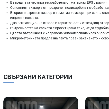
Вътрешната черупка е изработена от материал EPS с различн
Основният визьор е от прозрачен поликарбонат с обработка,
Вторият вътрешен визьор е тъмен за комфорт при силна светл
изцяло в каската.
Два вентилационни отвора в горната част и отвеждащ отвор
Вътрешността на каската е проектирана така, че да е удобн
Цялата вътрешност е направена хипоалергична чрез обработк
Микрометричната предпазна лента прави закачането и осв
СВЪРЗАНИ КАТЕГОРИИ