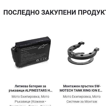
ПОСЛЕДНO ЗАКУПЕНИ ПРОДУК
Добави в любими
Сравни продукт
Quick View
Литиева батерия за
Монтажен пръстен SW-
ръкавици ALPINESTARS HT
MOTECH TANK RING ION ETV
HEAT TECH
1000
Мото Екипировка, Мото
Мото Екипировка, Мото
Ръкавици (Кожени •
Системи за Монтаж