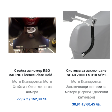
Добави в любими
Сравни продукт
Quick View
Стойка за номер R&G
Система за заключване
RACING Licence Plate Holder
SHAD ZONTES 310 M '21
Yamaha YZF-R1 04-06
(SIZE 5)
Мото Екипировка, Мото
Мото Екипировка,
Стойки и Осветление за
Заключващи системи за
номера
мотори (Вериги • Дискови
катинари)
77,87 €
/ 152,30 лв.
30,91 €
/ 60,45 лв.