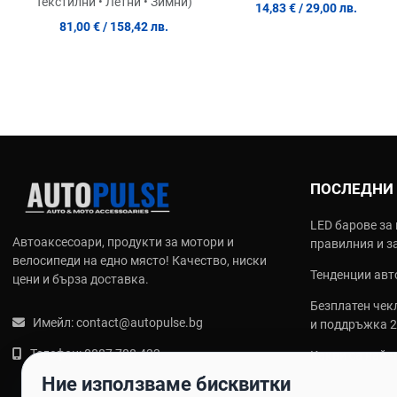
Текстилни • Летни • Зимни)
14,83 €
/ 29,00 лв.
81,00 €
/ 158,42 лв.
ПОСЛЕДНИ
LED барове за 
Автоаксесоари, продукти за мотори и
правилния и з
велосипеди на едно място! Качество, ниски
Тенденции авто
цени и бърза доставка.
Безплатен чекл
Имейл:
contact@autopulse.bg
и поддръжка 
Телефон:
0887 788 433
Какви са най‑
калъфи за сед
Ние използваме бисквитки