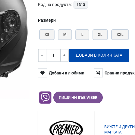
Код на продукта:
1313
Размери
XS
M
L
XL
XXL
Количество
-
+
Добави в любими
Сравни продук
ПИШИ НИ ВЪВ VIBER
ВИЖТЕ И ДРУГИ
МАРКАТА