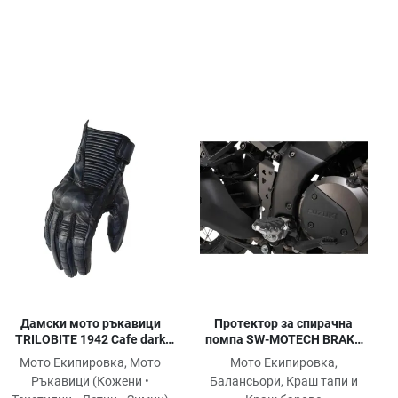
обави в любими
Добави в любими
Доб
равни продукт
Сравни продукт
Сра
ick View
Quick View
Quic
Дамски мото ръкавици
Протектор за спирачна
TRILOBITE 1942 Cafe dark
помпа SW-MOTECH BRAKE
blue
CYLINDER GUARD DL 1050
Мото Екипировка, Мото
Мото Екипировка,
ABS
Ръкавици (Кожени •
Балансьори, Краш тапи и