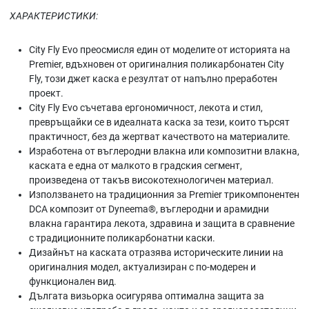
ХАРАКТЕРИСТИКИ:
City Fly Evo преосмисля един от моделите от историята на
Premier, вдъхновен от оригиналния поликарбонатен City
Fly, този джет каска е резултат от напълно преработен
проект.
City Fly Evo съчетава ергономичност, лекота и стил,
превръщайки се в идеалната каска за тези, които търсят
практичност, без да жертват качеството на материалите.
Изработена от въглеродни влакна или композитни влакна,
каската е една от малкото в градския сегмент,
произведена от такъв високотехнологичен материал.
Използването на традиционния за Premier трикомпонентен
DCA композит от Dyneema®, въглеродни и арамидни
влакна гарантира лекота, здравина и защита в сравнение
с традиционните поликарбонатни каски.
Дизайнът на каската отразява историческите линии на
оригиналния модел, актуализиран с по-модерен и
функционален вид.
Дългата визьорка осигурява оптимална защита за