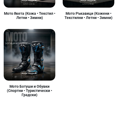
Мото Якета (Кожа • Текстил •
Мото Ръкавици (Кожени •
Летни • Зимни)
Текстилни • Летни • Зимни)
Мото Ботуши и Обувки
(Спортни • Туристически •
Градски)