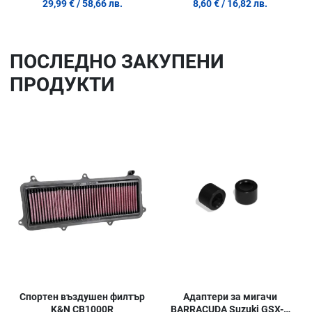
29,99 €
/ 58,66 лв.
8,60 €
/ 16,82 лв.
ПОСЛЕДНO ЗАКУПЕНИ
ПРОДУКТИ
Добави в любими
До
Сравни продукт
Ср
Quick View
Qu
Адаптери за мигачи
Спортен въздушен филтър
BARRACUDA Suzuki GSX-S
K&N CB1000R