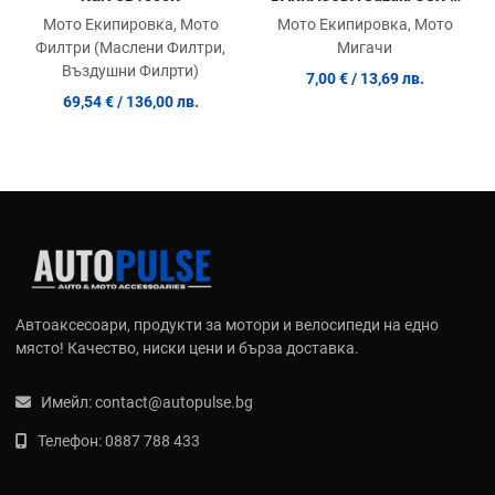
950/1000 (2022) GSX-S 750
Мото Екипировка, Мото
Мото Екипировка, Мото
(2017-2020)
Мигачи
Филтри (Маслени Филтри,
Въздушни Филрти)
7,00 €
/ 13,69 лв.
69,54 €
/ 136,00 лв.
Автоаксесоари, продукти за мотори и велосипеди на едно
място! Качество, ниски цени и бърза доставка.
Имейл:
contact@autopulse.bg
Телефон:
0887 788 433