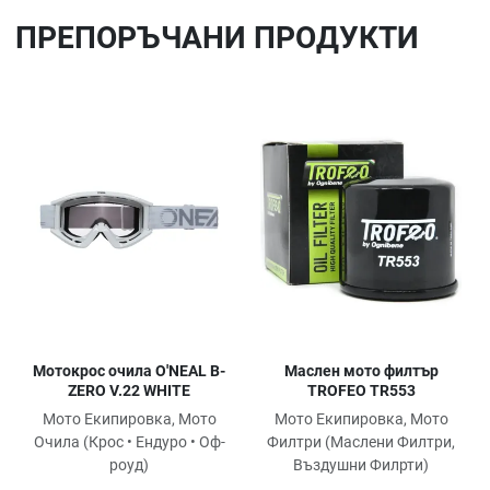
ПРЕПОРЪЧАНИ ПРОДУКТИ
Добави в любими
До
Сравни продукт
Ср
Quick View
Qu
Мотокрос очила O'NEAL B-
Маслен мото филтър
ZERO V.22 WHITE
TROFEO TR553
Мото Екипировка, Мото
Мото Екипировка, Мото
Очила (Крос • Ендуро • Оф-
Филтри (Маслени Филтри,
роуд)
Въздушни Филрти)