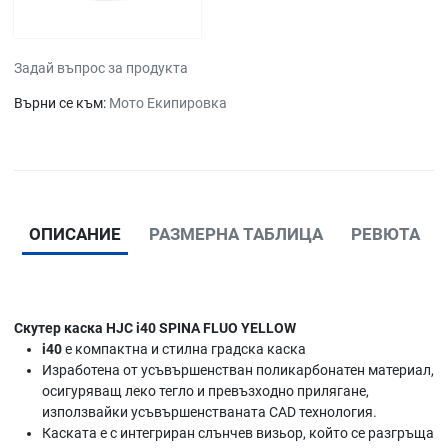
Задай въпрос за продукта
Върни се към:
Мото Екипировка
ОПИСАНИЕ
РАЗМЕРНА ТАБЛИЦА
РЕВЮТА
Скутер каска HJC i40 SPINA FLUO YELLOW
i40
е компактна и стилна градска каска
Изработена от усъвършенстван поликарбонатен материал,
осигуряващ леко тегло и превъзходно прилягане,
използвайки усъвършенстваната CAD технология.
Каската е с интегриран слънчев визьор, който се разгръща