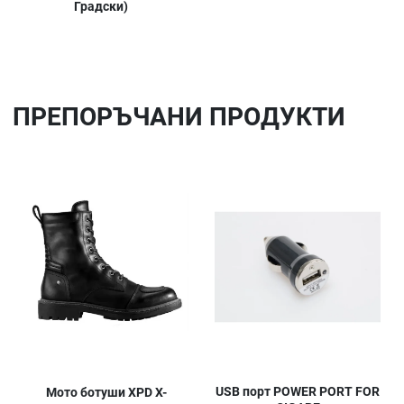
Градски)
ПРЕПОРЪЧАНИ ПРОДУКТИ
Добави в любими
До
Сравни продукт
Ср
Quick View
Qu
USB порт POWER PORT FOR
Мото ботуши XPD X-