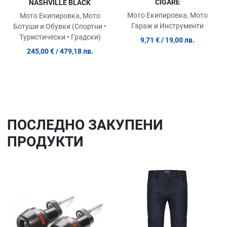
CIGARE
NASHVILLE BLACK
Мото Екипировка, Мото
Мото Екипировка, Мото
Гараж и Инструменти
Ботуши и Обувки (Спортни •
Туристически • Градски)
9,71 €
/ 19,00 лв.
245,00 €
/ 479,18 лв.
ПОСЛЕДНO ЗАКУПЕНИ
ПРОДУКТИ
Добави в любими
До
Сравни продукт
Ср
Quick View
Qu