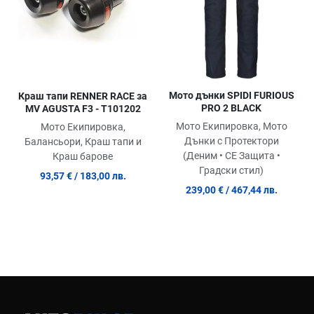
Мото дънки SPIDI FURIOUS
Краш тапи RENNER RACE за
PRO 2 BLACK
MV AGUSTA F3 - T101202
Мото Екипировка, Мото
Мото Екипировка,
Дънки с Протектори
Балансьори, Краш тапи и
(Деним • СЕ Защита •
Краш барове
Градски стил)
93,57 €
/ 183,00 лв.
239,00 €
/ 467,44 лв.