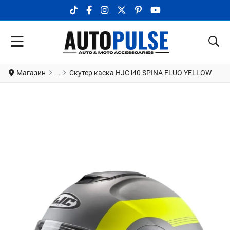
TIKTOK SOCIAL LINK
FACEBOOK SOCIAL LINK
INSTAGRAM SOCIAL LINK
X.COM SOCIAL LINK
PINTEREST SOCIAL LINK
YOUTUBE SOCIAL LI
Магазин
Скутер каска HJC i40 SPINA FLUO YELLOW