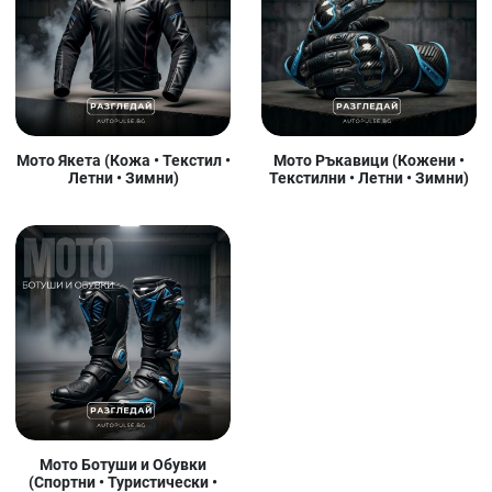
Мото Якета (Кожа • Текстил •
Мото Ръкавици (Кожени •
Летни • Зимни)
Текстилни • Летни • Зимни)
Мото Ботуши и Обувки
(Спортни • Туристически •