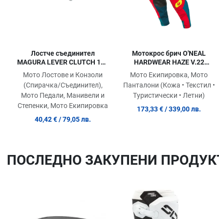
Лостче съединител
Мотокрос брич O'NEAL
MAGURA LEVER CLUTCH 167
HARDWEAR HAZE V.22
STR BLK
BLUE/RED
Мото Лостове и Конзоли
Мото Екипировка, Мото
(Спирачка/Съединител),
Панталони (Кожа • Текстил •
Мото Педали, Манивели и
Туристически • Летни)
Степенки, Мото Екипировка
173,33 €
/ 339,00 лв.
40,42 €
/ 79,05 лв.
ПОСЛЕДНO ЗАКУПЕНИ ПРОДУК
Добави в любими
Сравни продукт