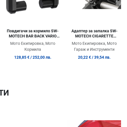
Повдигачи за кормило SW-
Адаптер за запалка SW-
MOTECH BAR BACK VARIO
MOTECH CIGARETTE
22MM B
LIGHTER SOCKET 1
Мото Екипировка, Мото
Мото Екипировка, Мото
Кормила
Гараж и Инструменти
128,85 €
/ 252,00 лв.
20,22 €
/ 39,54 лв.
ТИ
Добави в любими
Добави в любими
Д
Сравни продукт
Сравни продукт
С