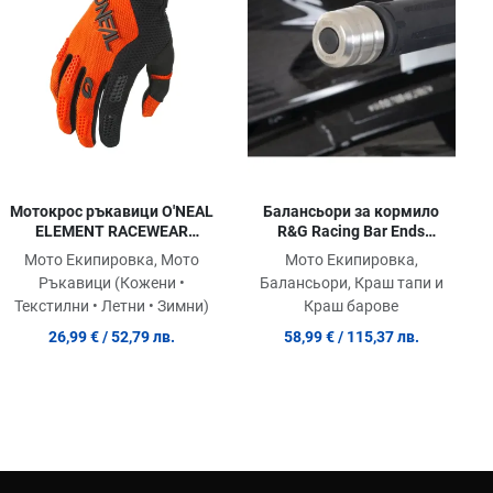
ick View
Quick View
Quic
Mотокрос ръкавици O'NEAL
Балансьори за кормило
ELEMENT RACEWEAR
R&G Racing Bar Ends
BLACK/ORANGE V.24
Stainless Steel BMW
Мото Екипировка, Мото
Мото Екипировка,
S1000RR
Ръкавици (Кожени •
Балансьори, Краш тапи и
Текстилни • Летни • Зимни)
Краш барове
26,99 €
/ 52,79 лв.
58,99 €
/ 115,37 лв.