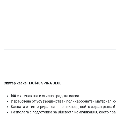
Скутер каска HJC i40 SPINA BLUE
i40
е компактна и стилна градска каска
Изработена от усъвършенстван поликарбонатен материал, о
Каската е с интегриран слънчев визьор, който се разгръща бъ
Разполага с подготовка за Bluetooth комуникация, което пр