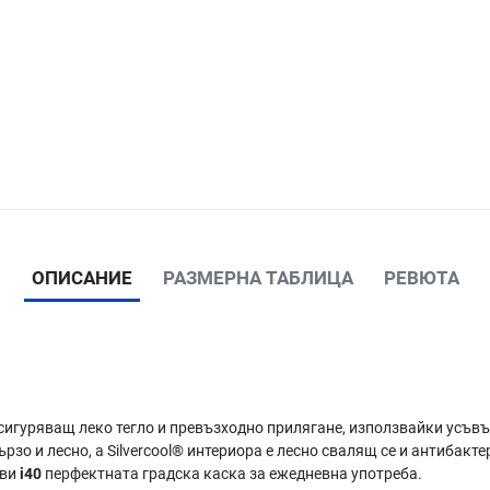
ОПИСАНИЕ
РАЗМЕРНА ТАБЛИЦА
РЕВЮТА
сигуряващ леко тегло и превъзходно прилягане, използвайки усъв
рзо и лесно, а Silvercool® интериора е лесно свалящ се и антибакте
ави
i40
перфектната градска каска за ежедневна употреба.