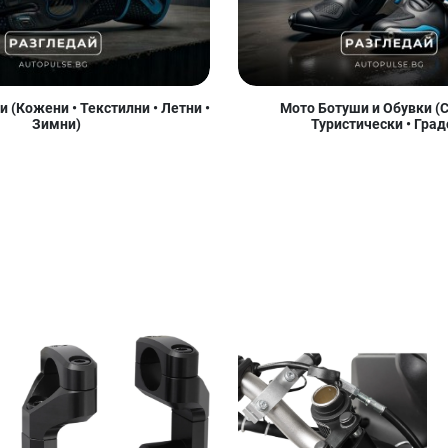
 (Кожени • Текстилни • Летни •
Мото Ботуши и Обувки (С
Зимни)
Туристически • Град
Добави в любими
Добави в любими
Д
Сравни продукт
Сравни продукт
С
Quick View
Quick View
Qu