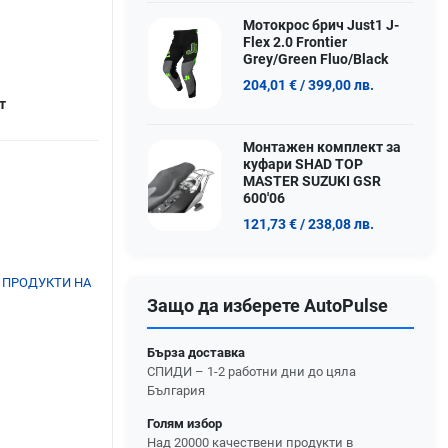
Мотокрос брич Just1 J-
Flex 2.0 Frontier
Grey/Green Fluo/Black
204,01 €
/ 399,00 лв.
т
Монтажен комплект за
куфари SHAD TOP
MASTER SUZUKI GSR
600'06
121,73 €
/ 238,08 лв.
 ПРОДУКТИ НА
Защо да изберете AutoPulse
Бърза доставка
СПИДИ – 1-2 работни дни до цяла
България
Голям избор
Над 20000 качествени продукти в