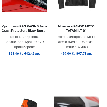
Краш тапи R&G RACING Aero
Мото яке PANDO MOTO
Crash Protectors Black Ducati
TATAMI LT 01
Panigale 899 13-15 / 959 16-
Мото Екипировка,
Мото Екипировка, Мото
19 / 1299 15-17 / V2 20-24
Балансьори, Краш тапи и
Якета (Кожа • Текстил •
Краш барове
Летни • Зимни)
328,46 €
/ 642,42 лв.
459,00 €
/ 897,73 лв.
обави в любими
Добави в любими
Доб
равни продукт
Сравни продукт
Сра