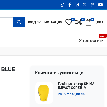
TIKTOK SOCIAL LINK
FACEBOOK SOCIAL LIN
INSTAGRAM SOCIA
X.COM SOCIA
PINTERE
YO
0
0
0
My Wishlist
Compare
Количка
ВХОД / РЕГИСТРАЦИЯ
0,00 €
ИЗГО
ТОП ОФЕРТИ
A BLUE
Клиентите купиха също
Гръб протектор SHIMA
IMPACT CORE B-M
24,99 €
/ 48,88 лв.