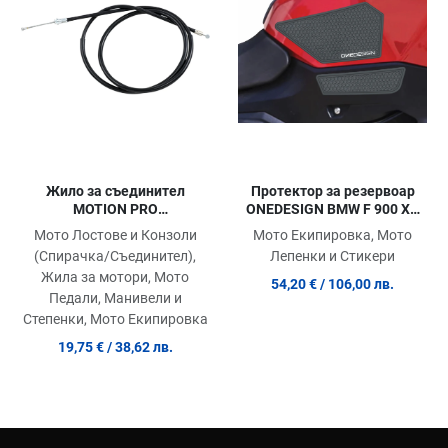
Quick View
Quick View
Qu
Жило за съединител
Протектор за резервоар
MOTION PRO
ONEDESIGN BMW F 900 XR
CABLE/CLUTCH YAMAHA XJ
'20-'24
Мото Лостове и Конзоли
Мото Екипировка, Мото
1100 82
(Спирачка/Съединител),
Лепенки и Стикери
Жила за мотори, Мото
54,20 €
/ 106,00 лв.
Педали, Манивели и
Степенки, Мото Екипировка
19,75 €
/ 38,62 лв.