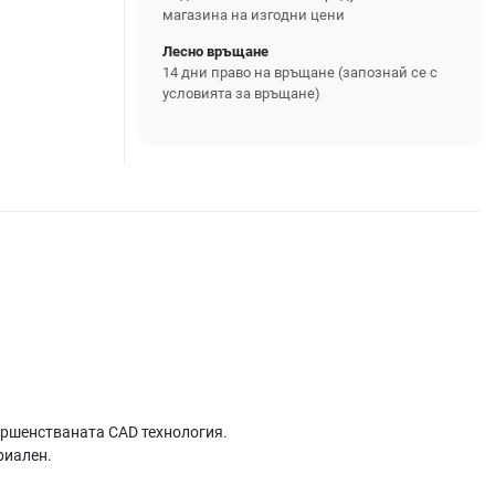
магазина на изгодни цени
Лесно връщане
14 дни право на връщане (запознай се с
условията за връщане)
ършенстваната CAD технология.
риален.