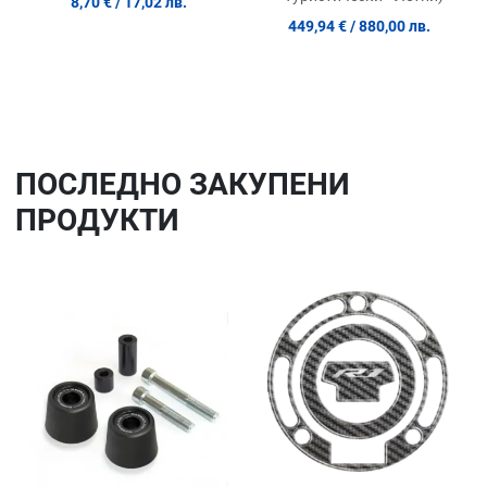
8,70 €
/ 17,02 лв.
449,94 €
/ 880,00 лв.
ПОСЛЕДНO ЗАКУПЕНИ
ПРОДУКТИ
Добави в любими
До
Сравни продукт
Ср
Quick View
Qu