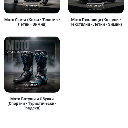
Мото Якета (Кожа • Текстил •
Мото Ръкавици (Кожени •
Летни • Зимни)
Текстилни • Летни • Зимни)
Мото Ботуши и Обувки
(Спортни • Туристически •
Градски)