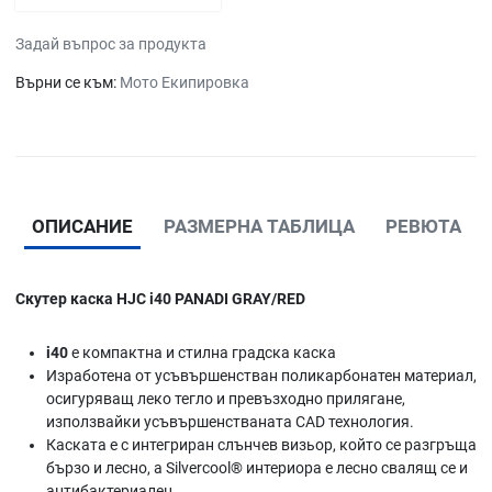
Задай въпрос за продукта
Върни се към:
Мото Екипировка
ОПИСАНИЕ
РАЗМЕРНА ТАБЛИЦА
РЕВЮТА
Скутер каска HJC i40 PANADI GRAY/RED
i40
е компактна и стилна градска каска
Изработена от усъвършенстван поликарбонатен материал,
осигуряващ леко тегло и превъзходно прилягане,
използвайки усъвършенстваната CAD технология.
Каската е с интегриран слънчев визьор, който се разгръща
бързо и лесно, а Silvercool® интериора е лесно свалящ се и
антибактериален.