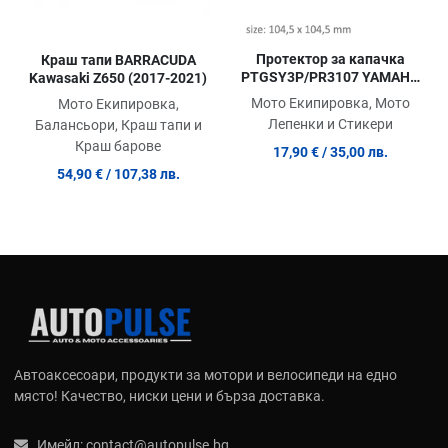
Протектор за капачка
Краш тапи BARRACUDA
PTGSY3P/PR3107 YAMAHA
Kawasaki Z650 (2017-2021)
R1/R1M
Мото Екипировка, Мото
Мото Екипировка,
Лепенки и Стикери
Балансьори, Краш тапи и
Краш барове
17,90 €
/ 35,00 лв.
54,90 €
/ 107,38 лв.
Автоаксесоари, продукти за мотори и велосипеди на едно
място! Качество, ниски цени и бърза доставка.
Имейл:
contact@autopulse.bg