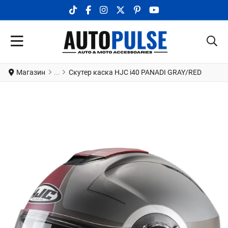
TIKTOK SOCIAL LINK
FACEBOOK SOCIAL LINK
INSTAGRAM SOCIAL LINK
X.COM SOCIAL LINK
PINTEREST SOCIAL LINK
YOUTUBE SOCIAL LI
Магазин
Скутер каска HJC i40 PANADI GRAY/RED