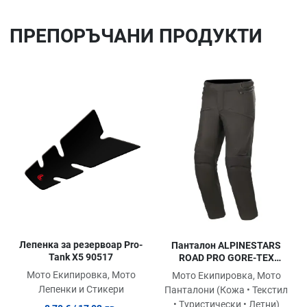
ПРЕПОРЪЧАНИ ПРОДУКТИ
Добави в любими
До
Сравни продукт
Ср
Quick View
Qu
Лепенка за резервоар Pro-
Панталон ALPINESTARS
Tank X5 90517
ROAD PRO GORE-TEX
SHORT BLACK
Мото Екипировка, Мото
Мото Екипировка, Мото
Лепенки и Стикери
Панталони (Кожа • Текстил
• Туристически • Летни)