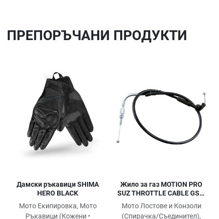
ПРЕПОРЪЧАНИ ПРОДУКТИ
Добави в любими
До
Сравни продукт
Ср
Quick View
Qu
Жило за газ MOTION PRO
Дамски ръкавици SHIMA
SUZ THROTTLE CABLE GSX-
HERO BLACK
R 1100
Мото Лостове и Конзоли
Мото Екипировка, Мото
(Спирачка/Съединител),
Ръкавици (Кожени •