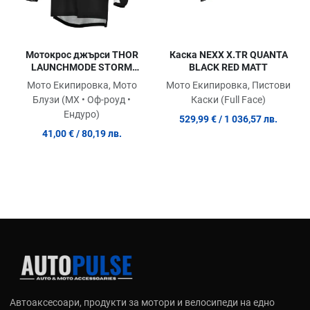
Мотокрос джърси THOR
Каска NEXX X.TR QUANTA
LAUNCHMODE STORM
BLACK RED MATT
BLACK
Мото Екипировка, Мото
Мото Екипировка, Пистови
Блузи (MX • Оф-роуд •
Каски (Full Face)
Ендуро)
529,99 €
/ 1 036,57 лв.
41,00 €
/ 80,19 лв.
Автоаксесоари, продукти за мотори и велосипеди на едно