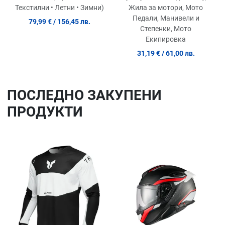
Жила за мотори, Мото
Текстилни • Летни • Зимни)
Педали, Манивели и
79,99 €
/ 156,45 лв.
Степенки, Мото
Екипировка
31,19 €
/ 61,00 лв.
ПОСЛЕДНO ЗАКУПЕНИ
ПРОДУКТИ
Добави в любими
До
Сравни продукт
Ср
Quick View
Qu