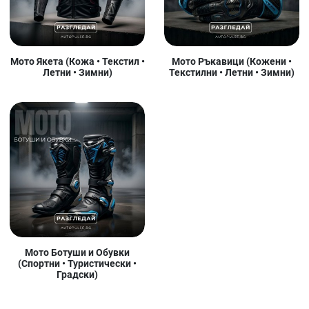
Мото Якета (Кожа • Текстил •
Мото Ръкавици (Кожени •
Летни • Зимни)
Текстилни • Летни • Зимни)
Мото Ботуши и Обувки
(Спортни • Туристически •
Градски)