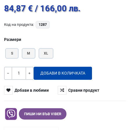
84,87 €
/ 166,00 лв.
Код на продукта:
1287
Размери
S
M
XL
Количество
-
+
Добави в любими
Сравни продукт
ПИШИ НИ ВЪВ VIBER