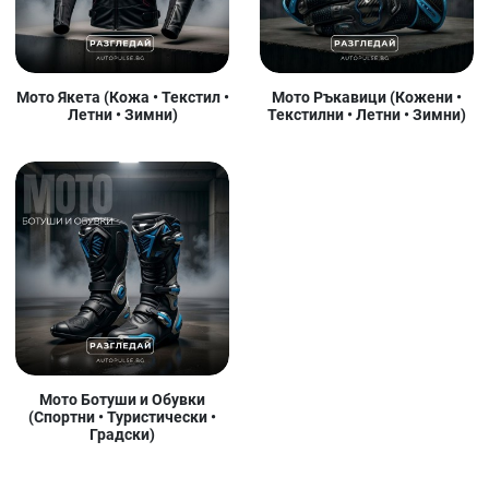
Мото Якета (Кожа • Текстил •
Мото Ръкавици (Кожени •
Летни • Зимни)
Текстилни • Летни • Зимни)
Мото Ботуши и Обувки
(Спортни • Туристически •
Градски)