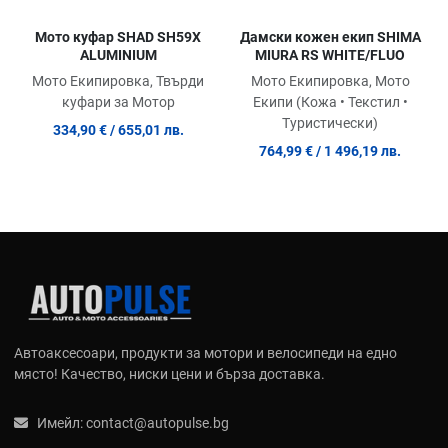
Мото куфар SHAD SH59X
Дамски кожен екип SHIMA
ALUMINIUM
MIURA RS WHITE/FLUO
Мото Екипировка, Твърди
Мото Екипировка, Мото
куфари за Мотор
Екипи (Кожа • Текстил •
Туристически)
334,90 €
/ 655,01 лв.
764,99 €
/ 1 496,19 лв.
Автоаксесоари, продукти за мотори и велосипеди на едно
място! Качество, ниски цени и бърза доставка.
Имейл:
contact@autopulse.bg