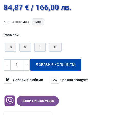
84,87 €
/ 166,00 лв.
Код на продукта:
1284
Размери
S
M
L
XL
Количество
-
+
Добави в любими
Сравни продукт
ПИШИ НИ ВЪВ VIBER