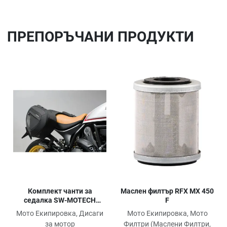
ПРЕПОРЪЧАНИ ПРОДУКТИ
Добави в любими
До
Сравни продукт
Ср
Quick View
Qu
Комплект чанти за
Маслен филтър RFX MX 450
седалка SW-MOTECH
F
BLAZE H SADDLEBAG SET
Мото Екипировка, Дисаги
Мото Екипировка, Мото
SCRAMBLER 803 ABS 23
за мотор
Филтри (Маслени Филтри,