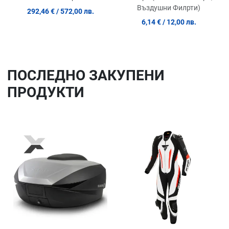
Въздушни Филрти)
292,46 €
/ 572,00 лв.
6,14 €
/ 12,00 лв.
ПОСЛЕДНO ЗАКУПЕНИ
ПРОДУКТИ
Добави в любими
До
Сравни продукт
Ср
Quick View
Qu