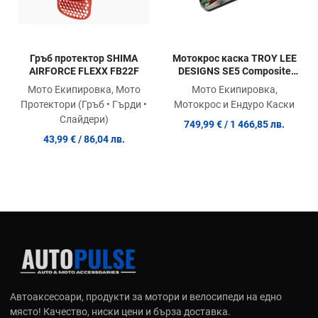
Гръб протектор SHIMA
Mотокрос каска TROY LEE
AIRFORCE FLEXX FB22F
DESIGNS SE5 Composite
Lowrider - Grey
Мото Екипировка, Мото
Мото Екипировка,
Протектори (Гръб • Гърди •
Мотокрос и Ендуро Каски
Слайдери)
749,99 €
/ 1 466,85 лв.
43,99 €
/ 86,04 лв.
Автоаксесоари, продукти за мотори и велосипеди на едно
място! Качество, ниски цени и бърза доставка.