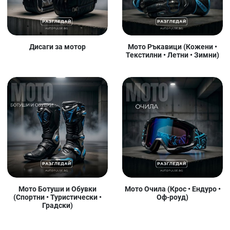
Дисаги за мотор
Мото Ръкавици (Кожени •
Текстилни • Летни • Зимни)
Мото Ботуши и Обувки
Мото Очила (Крос • Ендуро •
(Спортни • Туристически •
Оф-роуд)
Градски)