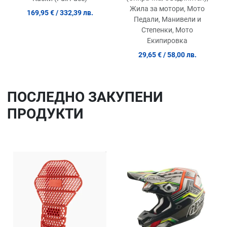
Жила за мотори, Мото
169,95 €
/ 332,39 лв.
Педали, Манивели и
Степенки, Мото
Екипировка
29,65 €
/ 58,00 лв.
ПОСЛЕДНO ЗАКУПЕНИ
ПРОДУКТИ
Добави в любими
До
Сравни продукт
Ср
Quick View
Qu