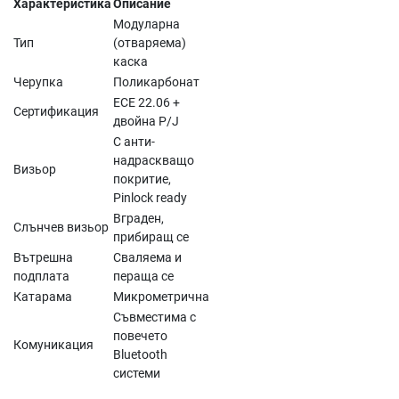
Характеристика
Описание
Модуларна
Тип
(отваряема)
каска
Черупка
Поликарбонат
ECE 22.06 +
Сертификация
двойна P/J
С анти-
надраскващо
Визьор
покритие,
Pinlock ready
Вграден,
Слънчев визьор
прибиращ се
Вътрешна
Сваляема и
подплата
пераща се
Катарама
Микрометрична
Съвместима с
повечето
Комуникация
Bluetooth
системи