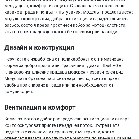
между цена, комфорт и защита. Създадена е за ежедневно
каране в града и по-дълги пътувания. Моделът предлага лесна
модулна конструкция, добра вентилация и вграден слънчев
визьор, което я прави практичен избор за мотоциклетисти,
които търсят надеждна каска без прекомерни разходи.
Дизайн и конструкция
Черупката е изработена от поликарбонат с оптимизирана
форма за добро прилягане. Графичният дизайн Bast A0 в
гланцово изпълнение придава модерен и изразителен вид.
Модулната брадова част се отваря лесно, което я прави
удобна при спиране в града или при необходимост от
комуникация.
Вентилация и комфорт
Каска за мотор с добре разпределени вентилационни отвори,
които осигуряват приятен въздушен поток. Вътрешната
подплата е сваляема и пераща се, с материали, които
отвеждат влагата и поддържат комфорта по време на каране.