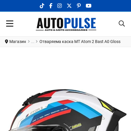
TIKTOK SOCIAL LINK
FACEBOOK SOCIAL LINK
INSTAGRAM SOCIAL LINK
X.COM SOCIAL LINK
PINTEREST SOCIAL LINK
YOUTUBE SOCIAL LI
Магазин
Отваряема каска MT Atom 2 Bast A0 Gloss