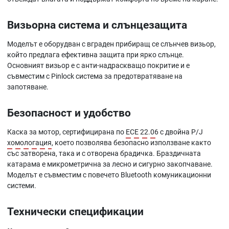
Визьорна система и слънцезащита
Моделът е оборудван с вграден прибиращ се слънчев визьор,
който предлага ефективна защита при ярко слънце.
Основният визьор е с анти-надраскващо покритие и е
съвместим с Pinlock система за предотвратяване на
запотяване.
Безопасност и удобство
Каска за мотор, сертифицирана по
ECE 22.06
с двойна P/J
хомологация
, което позволява безопасно използване както
със затворена, така и с отворена брадичка. Браздичната
катарама е микрометрична за лесно и сигурно закопчаване.
Моделът е съвместим с повечето Bluetooth комуникационни
системи.
Технически спецификации