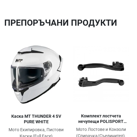
ПРЕПОРЪЧАНИ ПРОДУКТИ
Добави в любими
До
Сравни продукт
Ср
Quick View
Qu
Комплект лостчета
Каска MT THUNDER 4 SV
нечупещи POLISPORT
PURE WHITE
HONDA CRF 450 R/RX 2021-
Мото Лостове и Конзоли
Мото Екипировка, Пистови
24
(Спирачка/Съединител),
Каски (Full Face)