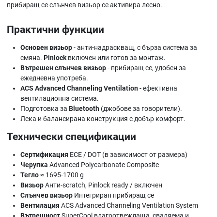
прибиращ се слънчев визьор се активира лесно.
Практични функции
Основен визьор
- анти-надраскващ, с бърза система за
смяна.
Pinlock
включен или готов за монтаж.
Вътрешен слънчев визьор
- прибиращ се, удобен за
ежедневна употреба.
ACS Advanced Channeling Ventilation
- ефективна
вентилационна система.
Подготовка за
Bluetooth
(джобове за говорители).
Лека и балансирана конструкция с добър комфорт.
Технически спецификации
Сертификация
ECE / DOT (в зависимост от размера)
Черупка
Advanced Polycarbonate Composite
Тегло
≈ 1695-1700 g
Визьор
Анти-scratch, Pinlock ready / включен
Слънчев визьор
Интегриран прибиращ се
Вентилация
ACS Advanced Channeling Ventilation System
Вътрешност
SuperCool влагоотвеждаща, сваляема и