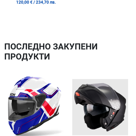
120,00 €
/ 234,70 лв.
ПОСЛЕДНO ЗАКУПЕНИ
ПРОДУКТИ
Добави в любими
До
Сравни продукт
Ср
Quick View
Qu