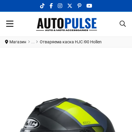
TIKTOK SOCIAL LINK
FACEBOOK SOCIAL LINK
INSTAGRAM SOCIAL LINK
X.COM SOCIAL LINK
PINTEREST SOCIAL LINK
YOUTUBE SOCIAL LI
Магазин
Отваряема каска HJC i90 Hollen