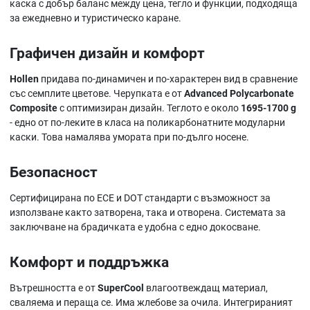
каска с добър баланс между цена, тегло и функции, подходяща
за ежедневно и туристическо каране.
Графичен дизайн и комфорт
Hollen
придава по-динамичен и по-характерен вид в сравнение
със семплите цветове. Черупката е от
Advanced Polycarbonate
Composite
с оптимизиран дизайн. Теглото е около
1695-1700 g
- едно от по-леките в класа на поликарбонатните модуларни
каски. Това намалява умората при по-дълго носене.
Безопасност
Сертифицирана по ECE и DOT стандарти с възможност за
използване както затворена, така и отворена. Системата за
заключване на брадичката е удобна с едно докосване.
Комфорт и поддръжка
Вътрешността е от
SuperCool
влагоотвеждащ материал,
сваляема и пераща се. Има жлебове за очила. Интегрираният