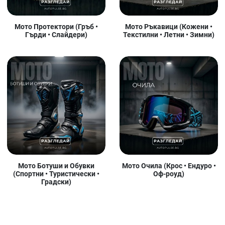
Мото Протектори (Гръб •
Мото Ръкавици (Кожени •
Гърди • Слайдери)
Текстилни • Летни • Зимни)
Мото Ботуши и Обувки
Мото Очила (Крос • Ендуро •
(Спортни • Туристически •
Оф-роуд)
Градски)