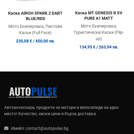
Каска MT GENESIS R SV
Каска AIROH SPARK 2 DART
PURE A1 МАТТ
BLUE/RED
Мото Екипировка,
Мото Екипировка, Пистови
Туристически Каски (Flip-
Каски (Full Face)
up)
230,08 €
/ 450,00 лв.
134,95 €
/ 263,94 лв.
Автоаксесоари, продукти за мотори и велосипеди на едно
място! Качество, ниски цени и бърза доставка.
Имейл:
contact@autopulse.bg