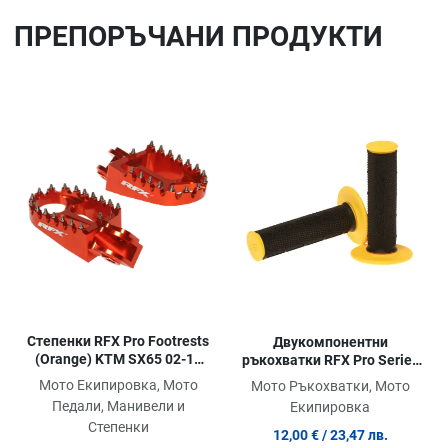
ПРЕПОРЪЧАНИ ПРОДУКТИ
Добави в любими
До
Сравни продукт
Ср
Quick View
Qu
Степенки RFX Pro Footrests
Двукомпонентни
(Orange) KTM SX65 02-14
ръкохватки RFX Pro Series
SX/EXC/SXF/EXCF 125-525
Black/Yellow
Мото Екипировка, Мото
Мото Ръкохватки, Мото
00-14
Педали, Манивели и
Екипировка
Степенки
12,00 €
/ 23,47 лв.