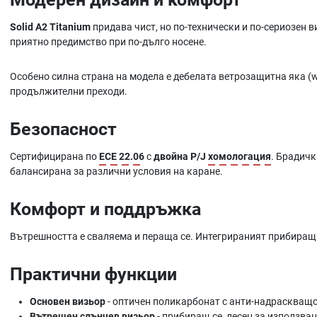
Solid A2 Titanium
придава чист, но по-технически и по-сериозен в
приятно предимство при по-дълго носене.
Особено силна страна на модела е дебелата ветрозащитна яка (wi
продължителни преходи.
Безопасност
Сертифицирана по
ECE 22.06
с
двойна P/J
хомологация
. Брадичк
балансирана за различни условия на каране.
Комфорт и поддръжка
Вътрешността е сваляема и пераща се. Интегрираният прибиращ 
Практични функции
Основен визьор
- оптичен поликарбонат с анти-надраскващо 
Вътрешен слънчев визьор
- прибиращ се, лесен за използван