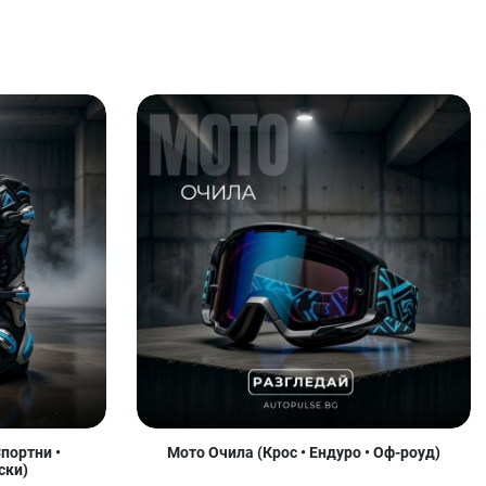
портни •
Мото Очила (Крос • Ендуро • Оф-роуд)
ски)