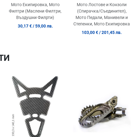
Husqvarna TC65 17-23
FD178G1054
Мото Лостове и Конзоли
Мото Екипировка, Мото
(Спирачка/Съединител),
Филтри (Маслени Филтри,
Мото Педали, Манивели и
Въздушни Филрти)
Степенки, Мото Екипировка
30,17 €
/ 59,00 лв.
103,00 €
/ 201,45 лв.
ТИ
Добави в любими
Добави в любими
Д
Сравни продукт
Сравни продукт
С
Quick View
Quick View
Qu