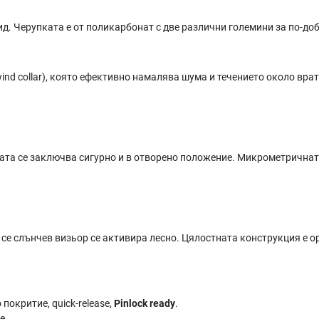
ид. Черупката е от поликарбонат с две различни големини за по-доб
nd collar), която ефективно намалява шума и течението около врат
ата се заключва сигурно и в отворено положение. Микрометричната
се слънчев визьор се активира лесно. Цялостната конструкция е 
покритие, quick-release,
Pinlock ready
.
е.