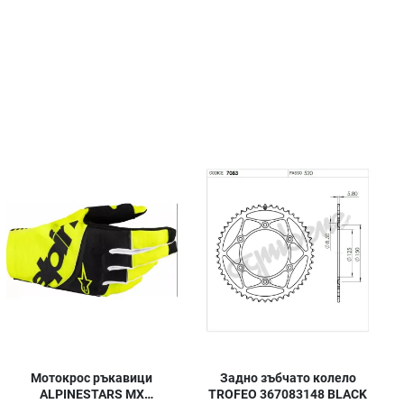
обави в любими
Добави в любими
Доб
равни продукт
Сравни продукт
Сра
ick View
Quick View
Quic
Мотокрос ръкавици
Задно зъбчато колело
ALPINESTARS MX
TROFEO 367083148 BLACK