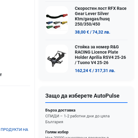
Скоростен лост RFX Race
Gear Lever Silver
Ktm/gasgas/husq
250/350/450
38,00 €
/ 74,32 лв.
Стойка за номер R&G
RACING Licence Plate
Holder Aprilia RSV4 25-26
/ Tuono V4 25-26
162,24 €
/ 317,31 лв.
т
Защо да изберете AutoPulse
Бърза доставка
СПИДИ – 1-2 работни дни до цяла
България
 ПРОДУКТИ НА
Голям избор
Над 20000 качествени продукти в