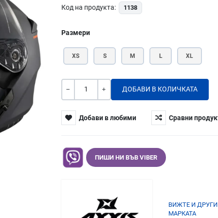
Код на продукта:
1138
Размери
XS
S
M
L
XL
Количество
-
+
Добави в любими
Сравни продук
ПИШИ НИ ВЪВ VIBER
ВИЖТЕ И ДРУГИ
МАРКАТА