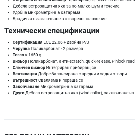
Дебела ветрозащитна яка за по-малко шум и течение.
Удобна микрометрична катарама.
Брадичка с заключване в отворено положение.
Технически спецификации
Сертификация
ECE 22.06 + двойна P/J
Черупка
Поликарбонат - 2 размера
Тегло
≈ 1650 g
Визьор
Поликарбонат, анти-scratch, quick-release, Pinlock read
Слънчев визьор
Интегриран прибиращ се
Вентилация
Добре балансирана с предни и задни отвори
Вътрешност
Сваляема и пераща се
Закопчаване
Микрометрична катарама
Други
Дебела ветрозащитна яка (wind collar), заключване н