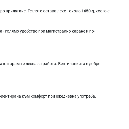
ро прилягане. Теглото остава леко - около
1650 g
, което е
а - голямо удобство при магистрално каране и по-
 катарама е лесна за работа. Вентилацията е добре
ориентирана към комфорт при ежедневна употреба.