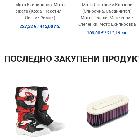
Assembly Replacement
Мото Лостове и Конзоли
Мото Екипировка, Мото
Bracket Billet (Hard
(Спирачка/Съединител),
Якета (Кожа • Текстил •
Anodised)
Мото Педали, Манивели и
Летни • Зимни)
Степенки, Мото Екипировка
227,52 €
/ 445,00 лв.
109,00 €
/ 213,19 лв.
ПОСЛЕДНO ЗАКУПЕНИ ПРОДУК
Добави в любими
Сравни продукт
Quick View