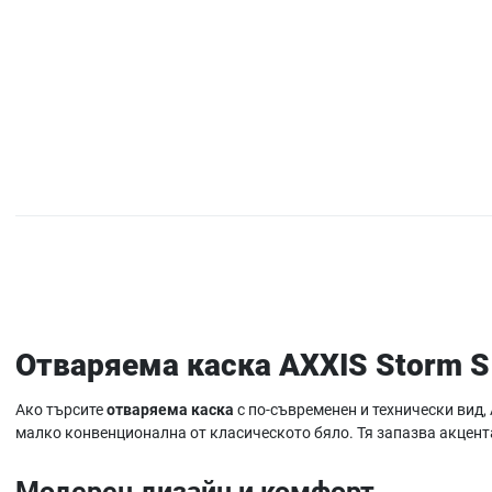
Отваряема каска AXXIS Storm S 
Ако търсите
отваряема каска
с по-съвременен и технически вид, 
малко конвенционална от класическото бяло. Тя запазва акцент
Модерен дизайн и комфорт