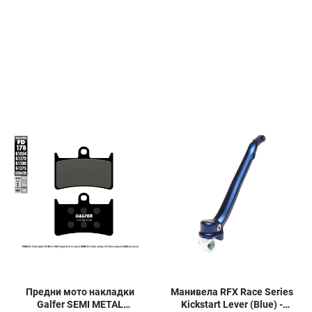
Добави в любими
Добави в любими
Д
Сравни продукт
Сравни продукт
С
Quick View
Quick View
Qu
Манивела RFX Race Series
Предни мото накладки
Kickstart Lever (Blue) -
Galfer SEMI METAL