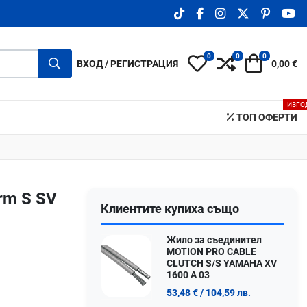
TIKTOK SOCIAL LINK
FACEBOOK SOCIAL LIN
INSTAGRAM SOCIA
X.COM SOCIA
PINTERE
YO
0
0
0
My Wishlist
Compare
Количка
ВХОД / РЕГИСТРАЦИЯ
0,00 €
ИЗГО
ТОП ОФЕРТИ
rm S SV
Клиентите купиха също
Жило за съединител
MOTION PRO CABLE
CLUTCH S/S YAMAHA XV
1600 A 03
53,48 €
/ 104,59 лв.