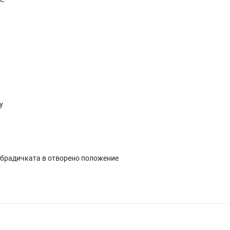
y
а брадичката в отворено положение