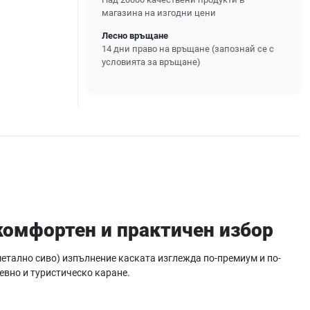
магазина на изгодни цени
Лесно връщане
14 дни право на връщане (запознай се с
условията за връщане)
 комфортен и практичен избор
 (метално сиво) изпълнение каската изглежда по-премиум и по-
евно и туристическо каране.