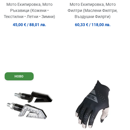
TECHSTAR BK/YW
Мото Екипировка, Мото
Мото Екипировка, Мото
Ръкавици (Кожени •
Филтри (Маслени Филтри,
Текстилни • Летни • Зимни)
Въздушни Филрти)
45,00 €
/ 88,01 лв.
60,33 €
/ 118,00 лв.
обави в любими
Добави в любими
Доб
НОВО
равни продукт
Сравни продукт
Сра
ick View
Quick View
Quic