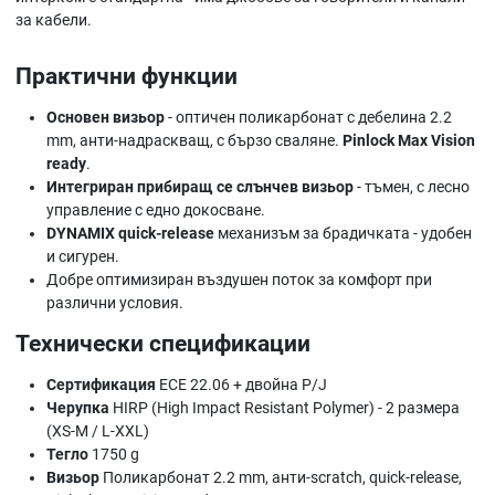
за кабели.
Практични функции
Основен визьор
- оптичен поликарбонат с дебелина 2.2
mm, анти-надраскващ, с бързо сваляне.
Pinlock Max Vision
ready
.
Интегриран прибиращ се слънчев визьор
- тъмен, с лесно
управление с едно докосване.
DYNAMIX quick-release
механизъм за брадичката - удобен
и сигурен.
Добре оптимизиран въздушен поток за комфорт при
различни условия.
Технически спецификации
Сертификация
ECE 22.06 + двойна P/J
Черупка
HIRP (High Impact Resistant Polymer) - 2 размера
(XS-M / L-XXL)
Тегло
1750 g
Визьор
Поликарбонат 2.2 mm, анти-scratch, quick-release,