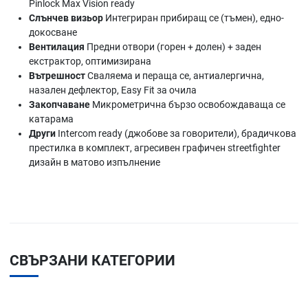
Pinlock Max Vision ready
Слънчев визьор
Интегриран прибиращ се (тъмен), едно-
докосване
Вентилация
Предни отвори (горен + долен) + заден
екстрактор, оптимизирана
Вътрешност
Сваляема и пераща се, антиалергична,
назален дефлектор, Easy Fit за очила
Закопчаване
Микрометрична бързо освобождаваща се
катарама
Други
Intercom ready (джобове за говорители), брадичкова
престилка в комплект, агресивен графичен streetfighter
дизайн в матово изпълнение
СВЪРЗАНИ КАТЕГОРИИ