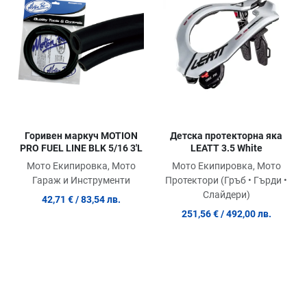
Сравни продукт
Ср
Quick View
Qu
Горивен маркуч MOTION
Детска протекторна яка
PRO FUEL LINE BLK 5/16 3'L
LEATT 3.5 White
Мото Екипировка, Мото
Мото Екипировка, Мото
Гараж и Инструменти
Протектори (Гръб • Гърди •
Слайдери)
42,71 €
/ 83,54 лв.
251,56 €
/ 492,00 лв.