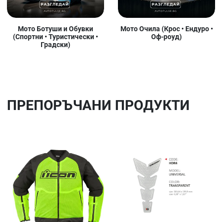
Мото Ботуши и Обувки
Мото Очила (Крос • Ендуро •
(Спортни • Туристически •
Оф-роуд)
Градски)
ПРЕПОРЪЧАНИ ПРОДУКТИ
Добави в любими
До
Сравни продукт
Ср
Quick View
Qu