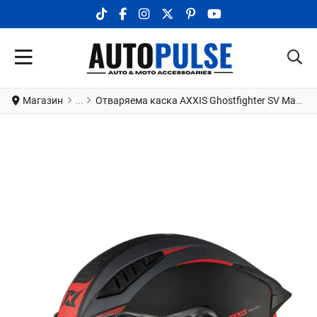
TIKTOK SOCIAL LINK
FACEBOOK SOCIAL LINK
INSTAGRAM SOCIAL LINK
X.COM SOCIAL LINK
PINTEREST SOCIAL LINK
YOUTUBE SOCIAL LI
Магазин
Отваряема каска AXXIS Ghostfighter SV Maniac B5 Matt