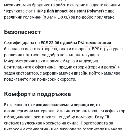
механизъм на брадичката работи сигурно и в двете позиции.
Черупката е от
HIRP (High Impact Resistant Polymer)
с две
различни големини (XS-M и L-XXL) за по-добро прилягане.
Безопасност
Сертифицирана по
ECE 22.06
с
двойна P/J
хомологация
-
безопасна както затворена, така и отворена. EPS структура с
различна плътност за добро поглъщане на удара.
Микрометричната катарама е бърза и надеждна.
Вентилацията е ефективна - предни отвори (горен и долен) +
заден екстрактор, с аеродинамичен дизайн, който намалява
повдигането при по-високи скорости.
Комфорт и поддръжка
Вътрешността е
изцяло сваляема и пераща се
, от
антиалергични материали. Има интегриран назален дефлектор
и брадичкова престилка за по-добър комфорт.
Easy Fit
системата улеснява носенето на очила. Подготовката за
интерком е стандартна - има джобове за говорители и канали