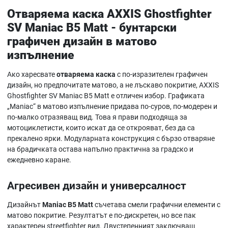
Отваряема каска AXXIS Ghostfighter
SV Maniac B5 Matt - бунтарски
графичен дизайн в матово
изпълнение
Ако харесвате
отваряема каска
с по-изразителен графичен
дизайн, но предпочитате матово, а не лъскаво покритие, AXXIS
Ghostfighter SV Maniac B5 Matt е отличен избор. Графиката
„Maniac“ в матово изпълнение придава по-суров, по-модерен и
по-малко отразяващ вид. Това я прави подходяща за
мотоциклетисти, които искат да се открояват, без да са
прекалено ярки. Модуларната конструкция с бързо отваряне
на брадичката остава напълно практична за градско и
ежедневно каране.
Агресивен дизайн и универсалност
Дизайнът
Maniac B5 Matt
съчетава смели графични елементи с
матово покритие. Резултатът е по-дискретен, но все пак
характерен streetfighter вид. Двустепенният заключващ