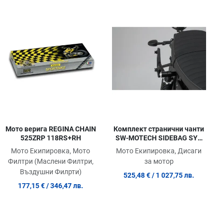
обави в любими
Добави в любими
Доб
равни продукт
Сравни продукт
Сра
ick View
Quick View
Quic
Мото верига REGINA CHAIN
Комплект странични чанти
525ZRP 118RS+RH
SW-MOTECH SIDEBAG SYS
LEGEND LC V9 BOBBER ABS
Мото Екипировка, Мото
Мото Екипировка, Дисаги
20
Филтри (Маслени Филтри,
за мотор
Въздушни Филрти)
525,48 €
/ 1 027,75 лв.
177,15 €
/ 346,47 лв.