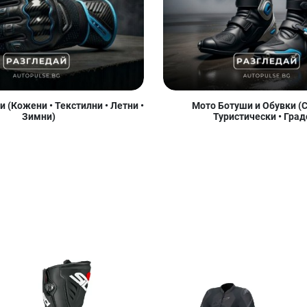
 (Кожени • Текстилни • Летни •
Мото Ботуши и Обувки (С
Зимни)
Туристически • Град
Добави в любими
Добави в любими
Д
Сравни продукт
Сравни продукт
С