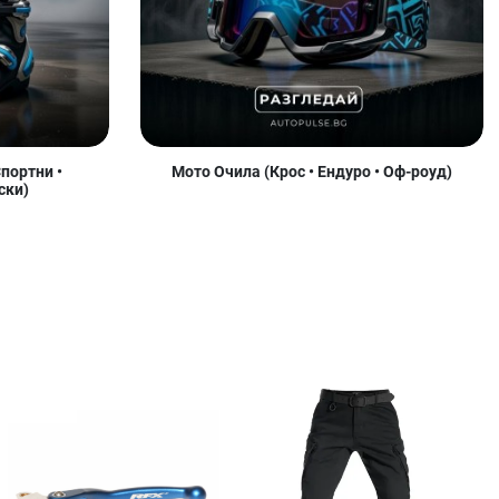
портни •
Мото Очила (Крос • Ендуро • Оф-роуд)
ски)
обави в любими
Добави в любими
Доб
равни продукт
Сравни продукт
Сра