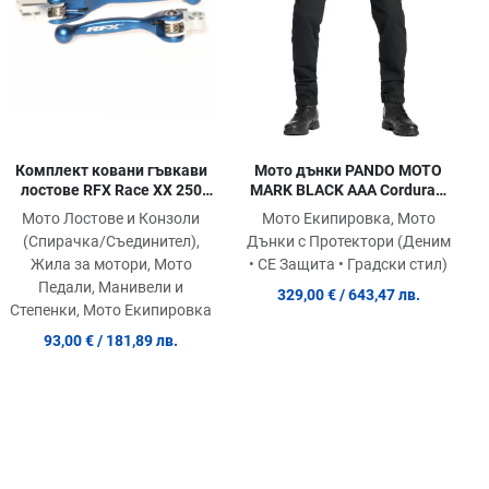
ick View
Quick View
Quic
Комплект ковани гъвкави
Мото дънки PANDO MOTO
лостове RFX Race XX 250
MARK BLACK AAA Cordura®
(Blue)
and Balistex® - LONG
Мото Лостове и Конзоли
Мото Екипировка, Мото
(Спирачка/Съединител),
Дънки с Протектори (Деним
Жила за мотори, Мото
• СЕ Защита • Градски стил)
Педали, Манивели и
329,00 €
/ 643,47 лв.
Степенки, Мото Екипировка
93,00 €
/ 181,89 лв.