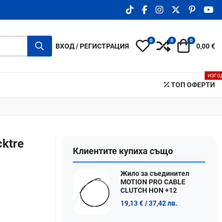
TIKTOK SOCIAL LINK
FACEBOOK SOCIAL LIN
INSTAGRAM SOCIA
X.COM SOCIA
PINTERE
YO
0
0
0
My Wishlist
Compare
Количка
ВХОД / РЕГИСТРАЦИЯ
0,00 €
ИЗГО
ТОП ОФЕРТИ
ktre
Клиентите купиха също
Жило за съединител
MOTION PRO CABLE
CLUTCH HON +12
19,13 €
/ 37,42 лв.