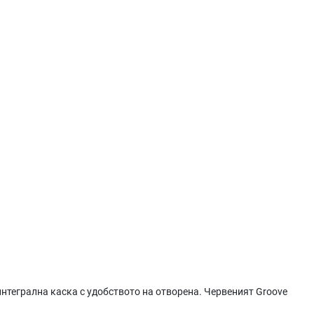
интегрална каска с удобството на отворена. Червеният Groove