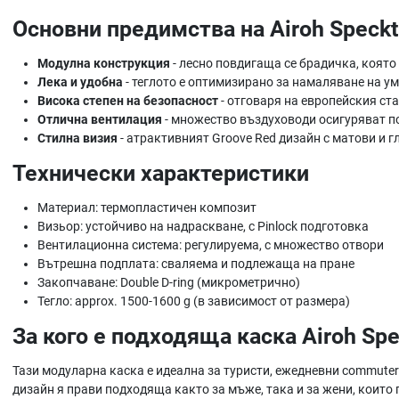
Основни предимства на Airoh Speckt
Модулна конструкция
- лесно повдигаща се брадичка, която
Лека и удобна
- теглото е оптимизирано за намаляване на ум
Висока степен на безопасност
- отговаря на европейския ст
Отлична вентилация
- множество въздуховоди осигуряват по
Стилна визия
- атрактивният Groove Red дизайн с матови и 
Технически характеристики
Материал: термопластичен композит
Визьор: устойчиво на надраскване, с Pinlock подготовка
Вентилационна система: регулируема, с множество отвори
Вътрешна подплата: сваляема и подлежаща на пране
Закопчаване: Double D-ring (микрометрично)
Тегло: approx. 1500-1600 g (в зависимост от размера)
За кого е подходяща каска Airoh Spe
Тази модуларна каска е идеална за туристи, ежедневни commuter
дизайн я прави подходяща както за мъже, така и за жени, които