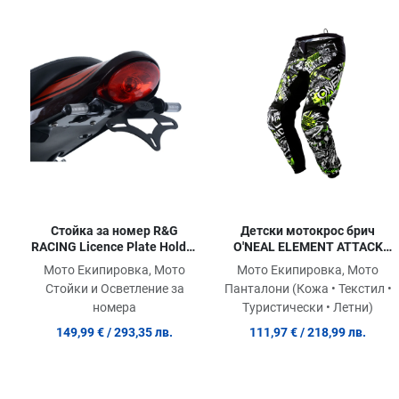
Добави в любими
Сравни продукт
Quick View
Стойка за номер R&G
Детски мотокрос брич
RACING Licence Plate Holder
O'NEAL ELEMENT ATTACK
Kawasaki Z 900 RS
BLACK/HI-VIZ 2020
Мото Екипировка, Мото
Мото Екипировка, Мото
Стойки и Осветление за
Панталони (Кожа • Текстил •
номера
Туристически • Летни)
149,99 €
/ 293,35 лв.
111,97 €
/ 218,99 лв.