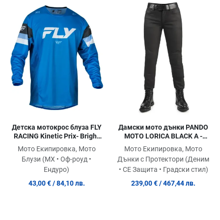
Добави в любими
Добави в любими
Д
Сравни продукт
Сравни продукт
С
Quick View
Quick View
Qu
Детска мотокрос блуза FLY
Дамски мото дънки PANDO
RACING Kinetic Prix- Bright
MOTO LORICA BLACK A -
Blue/Charcoal/White
Slim Fit Cordura® - SHORT
Мото Екипировка, Мото
Мото Екипировка, Мото
Блузи (MX • Оф-роуд •
Дънки с Протектори (Деним
Ендуро)
• СЕ Защита • Градски стил)
43,00 €
/ 84,10 лв.
239,00 €
/ 467,44 лв.