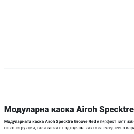
Модуларна каска Airoh Specktre
Модуларната каска Airoh Specktre Groove Red
е перфектният изб
си конструкция, тази каска е подходяща както за ежедневно кара