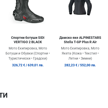
Quick View
Quick View
Qu
Спортни ботуши SIDI
Дамско яке ALPINESTARS
VERTIGO 2 BLACK
Stella T-GP Plus R Air
Мото Екипировка, Мото
Мото Екипировка, Мото
Ботуши и Обувки (Спортни •
Якета (Кожа • Текстил •
Туристически • Градски)
Летни • Зимни)
326,72 €
/ 639,01 лв.
282,23 €
/ 552,00 лв.
ТИ