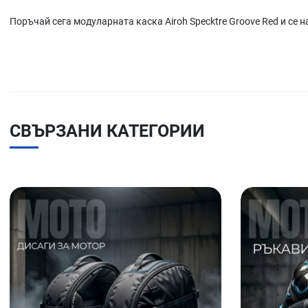
Поръчай сега модуларната каска Airoh Specktre Groove Red и се 
СВЪРЗАНИ КАТЕГОРИИ