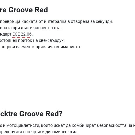
re Groove Red
 превръща каската от интегрална в отворена за секунди.
ората при дълги часове на път.
андарт
ECE 22.06
.
стоянен приток на свеж въздух.
гланцови елементи привлича вниманието.
cktre Groove Red?
s и мотоциклетисти, които искат да комбинират безопасността на 
 предпочитат по-ярък и динамичен стил.