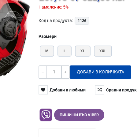
Намаление:
5%
Код на продукта:
1126
Размери
M
L
XL
XXL
Количество
-
+
Добави в любими
Сравни продук
ПИШИ НИ ВЪВ VIBER