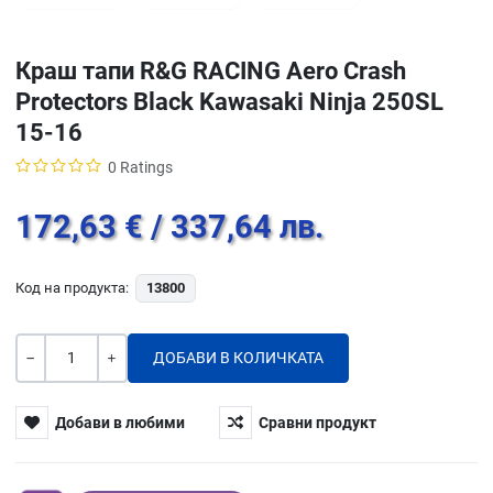
Краш тапи R&G RACING Aero Crash
Protectors Black Kawasaki Ninja 250SL
15-16
0 Ratings
172,63 €
/ 337,64 лв.
Код на продукта:
13800
Количество
-
+
Добави в любими
Сравни продукт