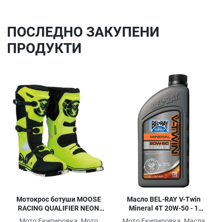
ПОСЛЕДНO ЗАКУПЕНИ
ПРОДУКТИ
Добави в любими
До
Сравни продукт
Ср
Quick View
Qu
Мотокрос ботуши MOOSE
Масло BEL-RAY V-Twin
RACING QUALIFIER NEON
Mineral 4T 20W-50 - 1
YELLOW
Литър
Мото Екипировка, Мото
Мото Екипировка, Масла