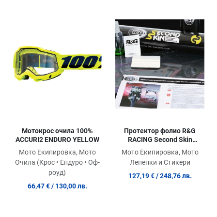
Добави в любими
До
Сравни продукт
Ср
Quick View
Qu
Протектор фолио R&G
Мотокрос очила 100%
RACING Second Skin
ACCURI2 ENDURO YELLOW
Transparent Ducati
Мото Екипировка, Мото
Мото Екипировка, Мото
Multistrada V4 Rally 23-24
Лепенки и Стикери
Очила (Крос • Ендуро • Оф-
роуд)
127,19 €
/ 248,76 лв.
66,47 €
/ 130,00 лв.