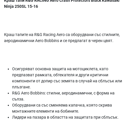
Краш тапи R&G RACING Aero Crash Protectors Black Kawasaki
Ninja 250SL 15-16
Краш тапите на R&G Racing Aero са оборудвани със стилните,
аеродинамични Aero Bobbins и се предлагат в черен цвят.
Осигуряват основна защита на мотоциклета, като
предпазват рамката, обтекателя и други критични
компоненти от допир със земята в случай на сблъсък или
плъзгане.
R&G Aero Bobbins: стилни, аеродинамични, с форма на
сълза.
Оборудвани са със сменяема капачка, която скрива
монтажните елементи на бобините.
Лидери на пазара в областта на защитата при сблъсък.