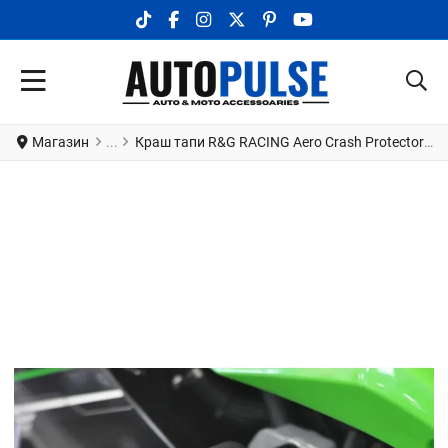
TIKTOK SOCIAL LINK
FACEBOOK SOCIAL LINK
INSTAGRAM SOCIAL LINK
X.COM SOCIAL LINK
PINTEREST SOCIAL LINK
YOUTUBE SOCIAL LI
Магазин
Краш тапи R&G RACING Aero Crash Protectors Black Kawasaki Ninja 250SL 15-16