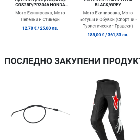
CGS25P/PR3046 HONDA
BLACK/GREY
HORNET
Мото Екипировка, Мото
Мото Екипировка, Мото
Лепенки и Стикери
Ботуши и Обувки (Спортни •
Туристически • Градски)
12,78 €
/ 25,00 лв.
185,00 €
/ 361,83 лв.
ПОСЛЕДНO ЗАКУПЕНИ ПРОДУК
Добави в любими
Сравни продукт
Quick View