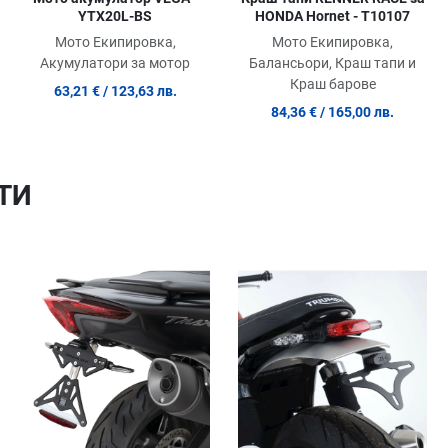
YTX20L-BS
HONDA Hornet - T10107
Мото Екипировка,
Мото Екипировка,
Акумулатори за мотор
Балансьори, Краш тапи и
Краш барове
63,21 €
/ 123,63 лв.
84,36 €
/ 165,00 лв.
ТИ
Добави в любими
Добави в любими
Д
Сравни продукт
Сравни продукт
С
Quick View
Quick View
Qu