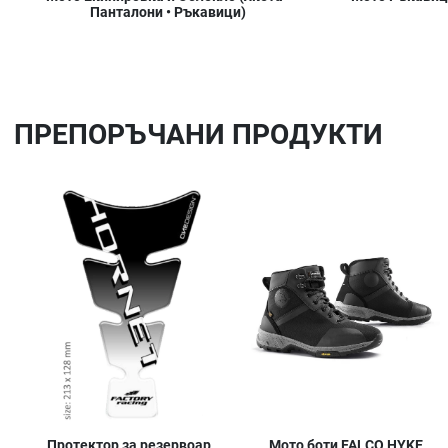
Панталони • Ръкавици)
ПРЕПОРЪЧАНИ ПРОДУКТИ
Добави в любими
Сравни продукт
Quick View
Протектор за резервоар
Мото боти FALCO HYKE