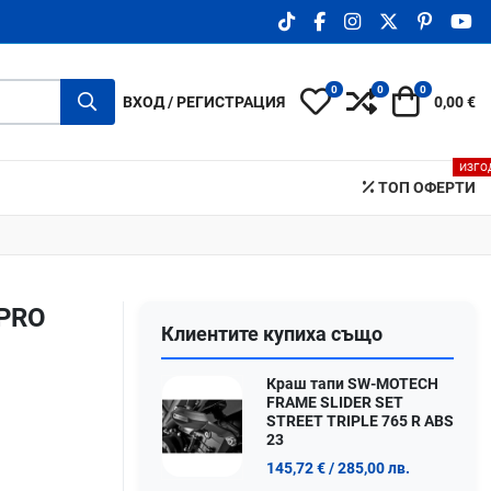
TIKTOK SOCIAL LINK
FACEBOOK SOCIAL LIN
INSTAGRAM SOCIA
X.COM SOCIA
PINTERE
YO
0
0
0
My Wishlist
Compare
Количка
ВХОД / РЕГИСТРАЦИЯ
0,00 €
ИЗГО
ТОП ОФЕРТИ
-PRO
Клиентите купиха също
Краш тапи SW-MOTECH
FRAME SLIDER SET
STREET TRIPLE 765 R ABS
23
145,72 €
/ 285,00 лв.