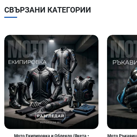
СВЪРЗАНИ КАТЕГОРИИ
Мото Екипировка и Облекло (Якета •
Мото Ръкавици