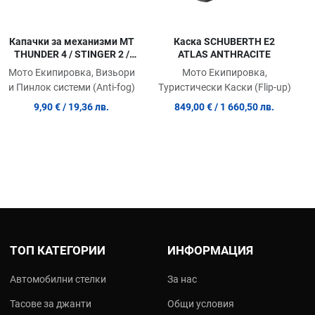
Капачки за механизми MT
Каска SCHUBERTH E2
THUNDER 4 / STINGER 2 /
ATLAS ANTHRACITE
BRAKER SV MT-V-28B
Мото Екипировка, Визьори
Мото Екипировка,
и Пинлок системи (Anti-fog)
Туристически Каски (Flip-up)
9,90 €
/ 19,36 лв.
849,00 €
/ 1 660,50 лв.
ТОП КАТЕГОРИИ
ИНФОРМАЦИЯ
Автомобилни стелки
За нас
Тасове за джанти
Общи условия