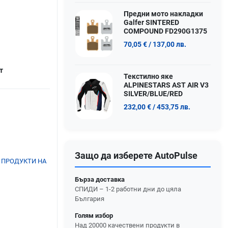
Предни мото накладки
Galfer SINTERED
COMPOUND FD290G1375
70,05 €
/ 137,00 лв.
т
Текстилно яке
ALPINESTARS AST AIR V3
SILVER/BLUE/RED
232,00 €
/ 453,75 лв.
Защо да изберете AutoPulse
 ПРОДУКТИ НА
Бърза доставка
СПИДИ – 1-2 работни дни до цяла
България
Голям избор
Над 20000 качествени продукти в