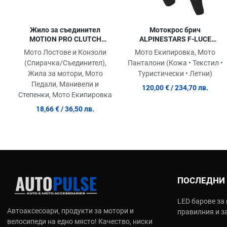
Жило за съединител
Мотокрос брич
MOTION PRO CLUTCH
ALPINESTARS F-LUCE
CABLE-SUZUKI GS 500 E
BLACK/WHT
Мото Лостове и Конзоли
Мото Екипировка, Мото
(Спирачка/Съединител),
Панталони (Кожа • Текстил •
Жила за мотори, Мото
Туристически • Летни)
Педали, Манивели и
120,00 €
/ 234,70 лв.
Степенки, Мото Екипировка
18,66 €
/ 36,50 лв.
ПОСЛЕДНИ
LED барове за 
Автоаксесоари, продукти за мотори и
правилния и з
велосипеди на едно място! Качество, ниски