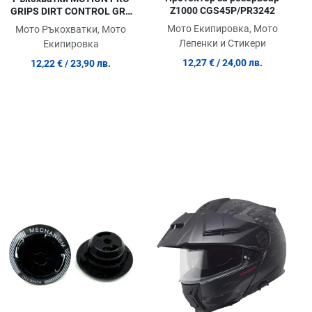
Z1000 CGS45P/PR3242
GRIPS DIRT CONTROL GRY
HW
Мото Екипировка, Мото
Мото Ръкохватки, Мото
Лепенки и Стикери
Екипировка
12,27 €
/ 24,00 лв.
12,22 €
/ 23,90 лв.
обави в любими
Добави в любими
Доб
равни продукт
Сравни продукт
Сра
ick View
Quick View
Quic