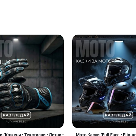
 (Кожени • Текстилни • Летни •
Мото Каски (Full Face • Flip-u