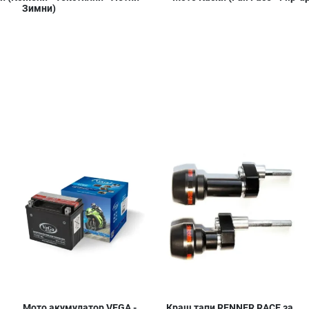
Зимни)
Добави в любими
Добави в любими
Д
Сравни продукт
Сравни продукт
С
Quick View
Quick View
Qu
Мото акумулатор VEGA -
Краш тапи RENNER RACE за