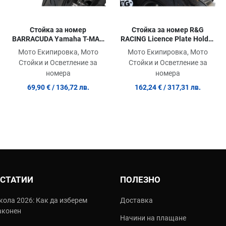
Стойка за номер
Стойка за номер R&G
BARRACUDA Yamaha T-MAX
RACING Licence Plate Holder
(2020-2021)
Triumph Speed Twin 1200
Мото Екипировка, Мото
Мото Екипировка, Мото
19-26
Стойки и Осветление за
Стойки и Осветление за
номера
номера
69,90 €
/ 136,72 лв.
162,24 €
/ 317,31 лв.
 СТАТИИ
ПОЛЕЗНО
кола 2026: Как да изберем
Доставка
аконен
Начини на плащане