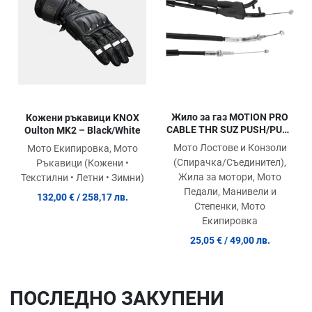
Quick View
Qu
Жило за газ MOTION PRO
Кожени ръкавици KNOX
CABLE THR SUZ PUSH/PULL
Oulton MK2 – Black/White
DR-Z 250
Мото Лостове и Конзоли
Мото Екипировка, Мото
(Спирачка/Съединител),
Ръкавици (Кожени •
Жила за мотори, Мото
Текстилни • Летни • Зимни)
Педали, Манивели и
132,00 €
/ 258,17 лв.
Степенки, Мото
Екипировка
25,05 €
/ 49,00 лв.
ПОСЛЕДНO ЗАКУПЕНИ