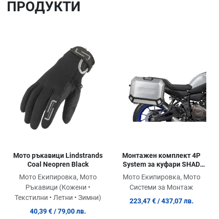
ПРОДУКТИ
Добави в любими
До
Сравни продукт
Ср
Quick View
Qu
Мото ръкавици Lindstrands
Монтажен комплект 4P
Coal Neopren Black
System за куфари SHAD
Y0MT714P
Мото Екипировка, Мото
Мото Екипировка, Мото
Ръкавици (Кожени •
Системи за Монтаж
Текстилни • Летни • Зимни)
223,47 €
/ 437,07 лв.
40,39 €
/ 79,00 лв.