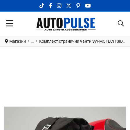
TIKTOK SOCIAL LINK
FACEBOOK SOCIAL LINK
INSTAGRAM SOCIAL LINK
X.COM SOCIAL LINK
PINTEREST SOCIAL LINK
YOUTUBE SOCIAL LI
Магазин
Комплект странични чанти SW-MOTECH SIDEBAG SYS LEGEND LC B THRUXTON 1200 ABS