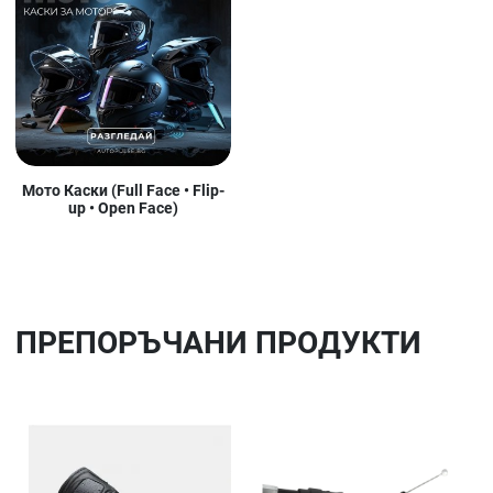
Мото Каски (Full Face • Flip-
up • Open Face)
ПРЕПОРЪЧАНИ ПРОДУКТИ
Добави в любими
До
Сравни продукт
Ср