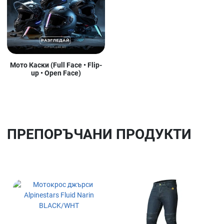
Мото Каски (Full Face • Flip-
up • Open Face)
ПРЕПОРЪЧАНИ ПРОДУКТИ
Добави в любими
До
Сравни продукт
Ср
Quick View
Qu