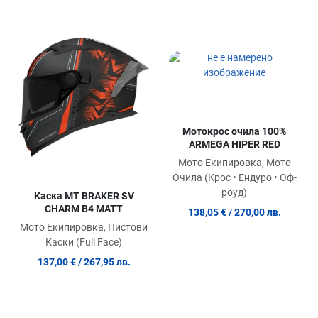
Добави в любими
До
Сравни продукт
Ср
Quick View
Qu
Мотокрос очила 100%
ARMEGA HIPER RED
Мото Екипировка, Мото
Очила (Крос • Ендуро • Оф-
роуд)
Каска MT BRAKER SV
CHARM B4 MATT
138,05 €
/ 270,00 лв.
Мото Екипировка, Пистови
Каски (Full Face)
137,00 €
/ 267,95 лв.