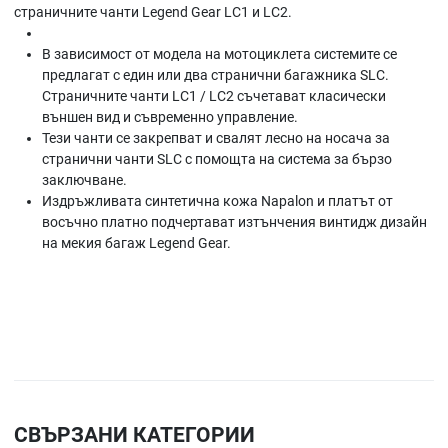
страничните чанти Legend Gear LC1 и LC2.
В зависимост от модела на мотоциклета системите се
предлагат с един или два странични багажника SLC.
Страничните чанти LC1 / LC2 съчетават класически
външен вид и съвременно управление.
Тези чанти се закрепват и свалят лесно на носача за
странични чанти SLC с помощта на система за бързо
заключване.
Издръжливата синтетична кожа Napalon и платът от
восъчно платно подчертават изтънчения винтидж дизайн
на мекия багаж Legend Gear.
СВЪРЗАНИ КАТЕГОРИИ