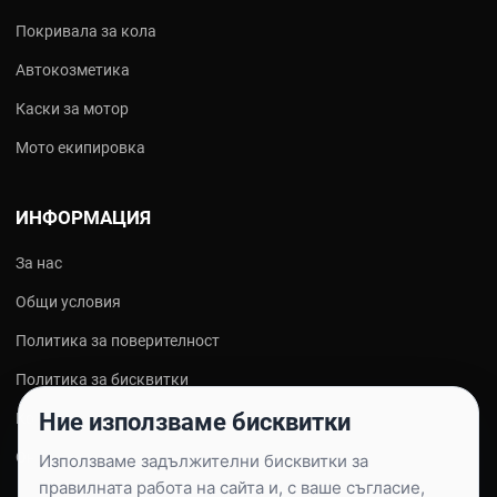
Покривала за кола
Автокозметика
Каски за мотор
Мото екипировка
ИНФОРМАЦИЯ
За нас
Общи условия
Политика за поверителност
Политика за бисквитки
Ние използваме бисквитки
Контакти
Онлайн решаване на спорове
Използваме задължителни бисквитки за
правилната работа на сайта и, с ваше съгласие,