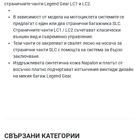
страничните чанти Legend Gear LC1 и LC2.
В зависимост от модела на мотоциклета системите се
предлагат с един или два странични багажника SLC.
Страничните чанти LC1 / LC2 съчетават класически
външен вид и съвременно управление.
Тези чанти се закрепват и свалят лесно на носача за
странични чанти SLC с помощта на система за бързо
заключване.
Издръжливата синтетична кожа Napalon и платът от
восъчно платно подчертават изтънчения винтидж дизайн
на мекия багаж Legend Gear.
СВЪРЗАНИ КАТЕГОРИИ