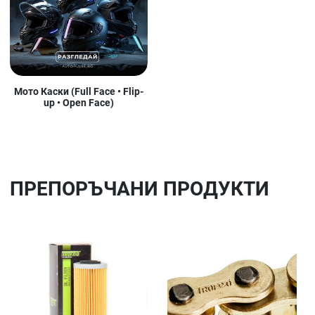
Мото Каски (Full Face • Flip-
up • Open Face)
ПРЕПОРЪЧАНИ ПРОДУКТИ
Добави в любими
До
Сравни продукт
Ср
Quick View
Qu