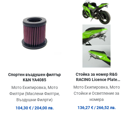
Добави в любими
До
Сравни продукт
Ср
Quick View
Qu
Стойка за номер R&G
Спортен въздушен филтър
RACING Licence Plate
K&N YA4085
Holder Kawasaki ZX10R 11-
Мото Екипировка, Мото
Мото Екипировка, Мото
15
Стойки и Осветление за
Филтри (Маслени Филтри,
номера
Въздушни Филрти)
136,27 €
/ 266,52 лв.
104,30 €
/ 204,00 лв.