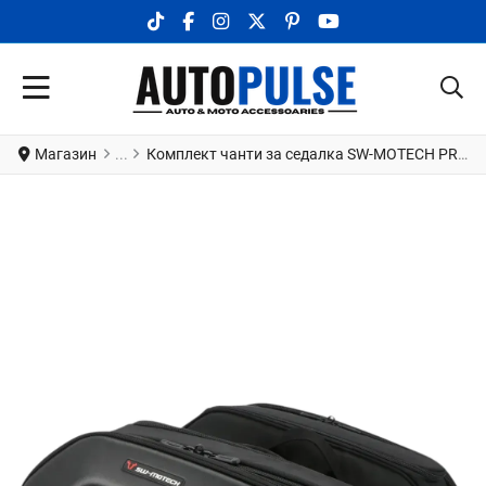
TIKTOK SOCIAL LINK
FACEBOOK SOCIAL LINK
INSTAGRAM SOCIAL LINK
X.COM SOCIAL LINK
PINTEREST SOCIAL LINK
YOUTUBE SOCIAL LI
Магазин
Комплект чанти за седалка SW-MOTECH PRO BLAZE H SADDLEBAG SET MT-07 ABS 23