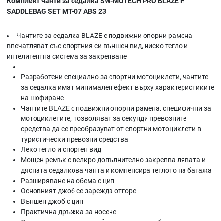
Комплект чанти за седалка SW-MOTECH PRO BLAZE H
SADDLEBAG SET MT-07 ABS 23
Чантите за седалка BLAZE с подвижни опорни рамена
впечатляват със спортния си външен вид, ниско тегло и
интелигентна система за закрепване
Разработени специално за спортни мотоциклети, чантите
за седалка имат минимален ефект върху характеристиките
на шофиране
Чантите BLAZE с подвижни опорни рамена, специфични за
мотоциклетите, позволяват за секунди превозните
средства да се преобразуват от спортни мотоциклети в
туристически превозни средства
Леко тегло и спортен вид
Мощен ремък с велкро допълнително закрепва лявата и
дясната седалкова чанта и компенсира теглото на багажа
Разширяване на обема с цип
Основният джоб се зарежда отгоре
Външен джоб с цип
Практична дръжка за носене