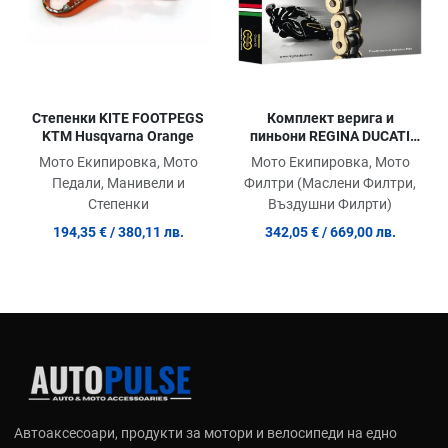
Степенки KITE FOOTPEGS
Комплект верига и
KTM Husqvarna Orange
пиньони REGINA DUCATI
MONST 1200
Мото Екипировка, Мото
Мото Екипировка, Мото
Педали, Манивели и
Филтри (Маслени Филтри,
Степенки
Въздушни Филрти)
194,35 €
/ 380,11 лв.
342,05 €
/ 669,00 лв.
Автоаксесоари, продукти за мотори и велосипеди на едно