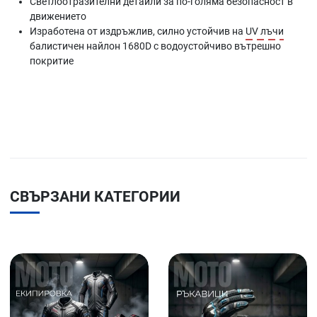
Светлоотразителни детайли за по-голяма безопасност в
движението
Изработена от издръжлив, силно устойчив на
UV лъчи
балистичен найлон 1680D с водоустойчиво вътрешно
покритие
СВЪРЗАНИ КАТЕГОРИИ