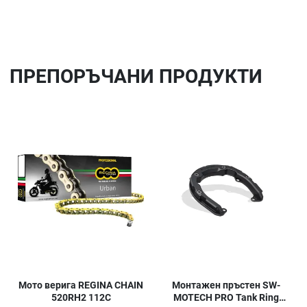
ПРЕПОРЪЧАНИ ПРОДУКТИ
Добави в любими
До
Сравни продукт
Ср
Quick View
Qu
Мото верига REGINA CHAIN
Монтажен пръстен SW-
520RH2 112C
MOTECH PRO Tank Ring