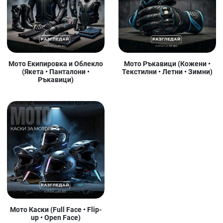
Мото Екипировка и Облекло
Мото Ръкавици (Кожени •
(Якета • Панталони •
Текстилни • Летни • Зимни)
Ръкавици)
Мото Каски (Full Face • Flip-
up • Open Face)