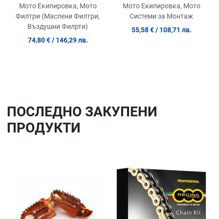
Adapter Kit
Мото Екипировка, Мото
Мото Екипировка, Мото
Филтри (Маслени Филтри,
Системи за Монтаж
Въздушни Филрти)
55,58 €
/ 108,71 лв.
74,80 €
/ 146,29 лв.
ПОСЛЕДНO ЗАКУПЕНИ
ПРОДУКТИ
Добави в любими
До
Сравни продукт
Ср
Quick View
Qu