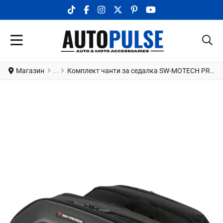
TIKTOK SOCIAL LINK
FACEBOOK SOCIAL LINK
INSTAGRAM SOCIAL LINK
X.COM SOCIAL LINK
PINTEREST SOCIAL LINK
YOUTUBE SOCIAL LI
Магазин
Комплект чанти за седалка SW-MOTECH PRO BLAZE H SADDLEBAG SET MONSTER 1200 ABS