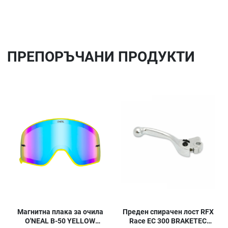
ПРЕПОРЪЧАНИ ПРОДУКТИ
Добави в любими
До
Сравни продукт
Ср
Quick View
Qu
Магнитна плака за очила
Преден спирачен лост RFX
O'NEAL B-50 YELLOW
Race EC 300 BRAKETEC