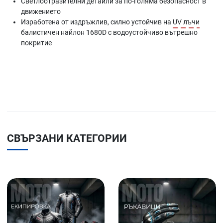
Светлоотразителни детайли за по-голяма безопасност в
движението
Изработена от издръжлив, силно устойчив на
UV лъчи
балистичен найлон 1680D с водоустойчиво вътрешно
покритие
СВЪРЗАНИ КАТЕГОРИИ