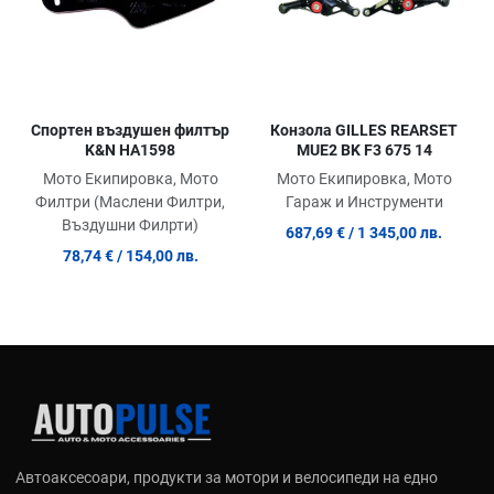
Конзола GILLES REARSET
Спортен въздушен филтър
MUE2 BK F3 675 14
K&N HA1598
Мото Екипировка, Мото
Мото Екипировка, Мото
Гараж и Инструменти
Филтри (Маслени Филтри,
Въздушни Филрти)
687,69 €
/ 1 345,00 лв.
78,74 €
/ 154,00 лв.
Автоаксесоари, продукти за мотори и велосипеди на едно