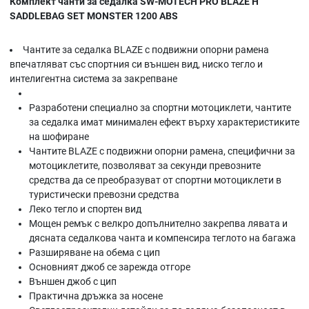
Комплект чанти за седалка SW-MOTECH PRO BLAZE H
SADDLEBAG SET MONSTER 1200 ABS
Чантите за седалка BLAZE с подвижни опорни рамена
впечатляват със спортния си външен вид, ниско тегло и
интелигентна система за закрепване
Разработени специално за спортни мотоциклети, чантите
за седалка имат минимален ефект върху характеристиките
на шофиране
Чантите BLAZE с подвижни опорни рамена, специфични за
мотоциклетите, позволяват за секунди превозните
средства да се преобразуват от спортни мотоциклети в
туристически превозни средства
Леко тегло и спортен вид
Мощен ремък с велкро допълнително закрепва лявата и
дясната седалкова чанта и компенсира теглото на багажа
Разширяване на обема с цип
Основният джоб се зарежда отгоре
Външен джоб с цип
Практична дръжка за носене