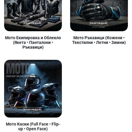
Мото Екипировка и Облекло
Мото Ръкавици (Кожени •
(Якета • Панталони •
Текстилни • Летни • Зимни)
Ръкавици)
Мото Каски (Full Face • Flip-
up • Open Face)