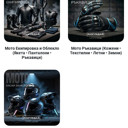
Мото Екипировка и Облекло
Мото Ръкавици (Кожени •
(Якета • Панталони •
Текстилни • Летни • Зимни)
Ръкавици)