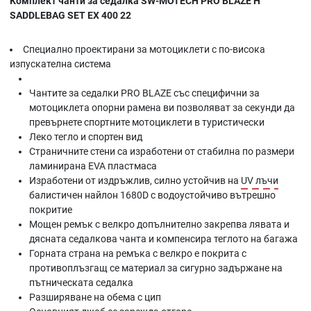
Комплект чанти за седалка SW-MOTECH PRO BLAZE H
SADDLEBAG SET EX 400 22
Специално проектирани за мотоциклети с по-висока
изпускателна система
Чантите за седалки PRO BLAZE със специфични за
мотоциклета опорни рамена ви позволяват за секунди да
превърнете спортните мотоциклети в туристически
Леко тегло и спортен вид
Страничните стени са изработени от стабилна по размери
ламинирана EVA пластмаса
Изработени от издръжлив, силно устойчив на
UV лъчи
балистичен найлон 1680D с водоустойчиво вътрешно
покритие
Мощен ремък с велкро допълнително закрепва лявата и
дясната седалкова чанта и компенсира теглото на багажа
Горната страна на ремъка с велкро е покрита с
противоплъзгащ се материал за сигурно задържане на
пътническата седалка
Разширяване на обема с цип