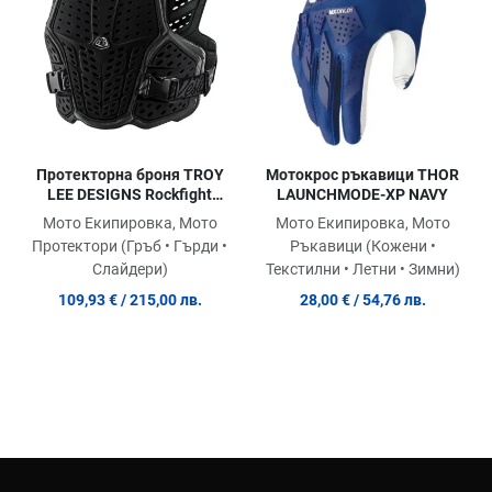
Quick View
Qu
Протекторна броня TROY
Mотокрос ръкавици THOR
LEE DESIGNS Rockfight
LAUNCHMODE-XP NAVY
Chest Protector - BLACK
Мото Екипировка, Мото
Мото Екипировка, Мото
Протектори (Гръб • Гърди •
Ръкавици (Кожени •
Слайдери)
Текстилни • Летни • Зимни)
109,93 €
/ 215,00 лв.
28,00 €
/ 54,76 лв.