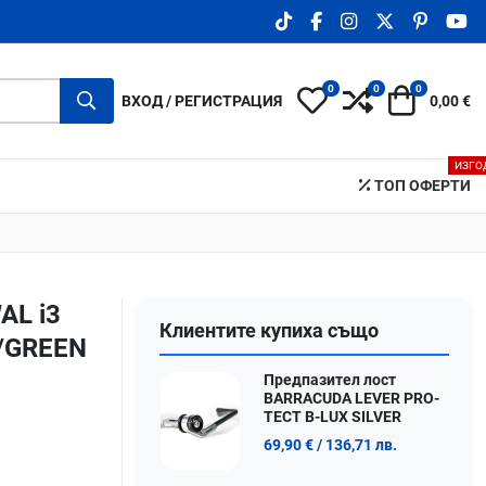
TIKTOK SOCIAL LINK
FACEBOOK SOCIAL LIN
INSTAGRAM SOCIA
X.COM SOCIA
PINTERE
YO
0
0
0
My Wishlist
Compare
Количка
ВХОД / РЕГИСТРАЦИЯ
0,00 €
ИЗГО
ТОП ОФЕРТИ
AL i3
Клиентите купиха също
/GREEN
Предпазител лост
BARRACUDA LEVER PRO-
TECT B-LUX SILVER
69,90 €
/ 136,71 лв.