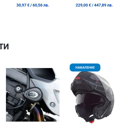
30,97 €
/ 60,56 лв.
229,00 €
/ 447,89 лв.
ТИ
Добави в любими
Добави в любими
Д
НАМАЛЕНИЕ
Сравни продукт
Сравни продукт
С
Quick View
Quick View
Qu