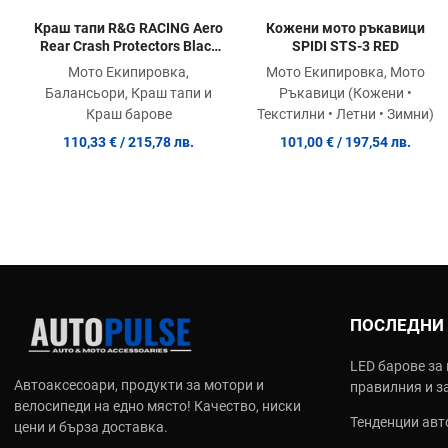
Краш тапи R&G RACING Aero
Кожени мото ръкавици
Rear Crash Protectors Black
SPIDI STS-3 RED
BMW F900R 20-24 / XR 20-24
Мото Екипировка,
Мото Екипировка, Мото
Балансьори, Краш тапи и
Ръкавици (Кожени •
Краш барове
Текстилни • Летни • Зимни)
110,33 €
/ 215,78 лв.
101,00 €
/ 197,54 лв.
ПОСЛЕДНИ
LED барове за 
Автоаксесоари, продукти за мотори и
правилния и з
велосипеди на едно място! Качество, ниски
Тенденции авто
цени и бърза доставка.