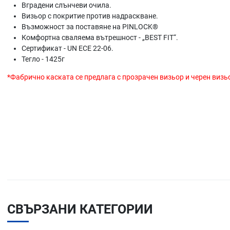
Вградени слънчеви очила.
Визьор с покритие против надраскване.
Възможност за поставяне на PINLOCK®
Комфортна сваляема вътрешност - „BEST FIT“.
Сертификат - UN ECE 22-06.
Тегло - 1425г
*Фабрично каската се предлага с прозрачен визьор и черен визь
СВЪРЗАНИ КАТЕГОРИИ