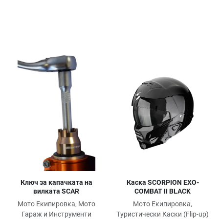
Добави в любими
Добави в любими
Д
Сравни продукт
Сравни продукт
С
Quick View
Quick View
Qu
Ключ за капачката на
Каска SCORPION EXO-
вилката SCAR
COMBAT II BLACK
Мото Екипировка, Мото
Мото Екипировка,
Гараж и Инструменти
Туристически Каски (Flip-up)