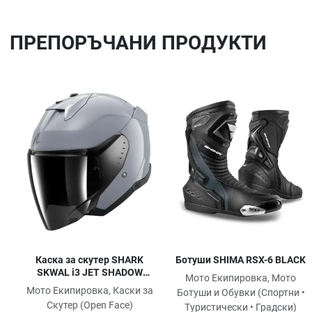
ПРЕПОРЪЧАНИ ПРОДУКТИ
Добави в любими
Сравни продукт
Quick View
Каска за скутер SHARK
Ботуши SHIMA RSX-6 BLACK
SKWAL i3 JET SHADOW
Мото Екипировка, Мото
SILVER
Мото Екипировка, Каски за
Ботуши и Обувки (Спортни •
Скутер (Open Face)
Туристически • Градски)