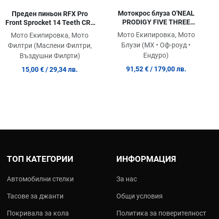
Мотокрос блуза O'NEAL
Преден пиньон RFX Pro
PRODIGY FIVE THREE
Front Sprocket 14 Teeth CRF
BLUE/RED V.24
250R 18-21
Мото Екипировка, Мото
Мото Екипировка, Мото
Блузи (MX • Оф-роуд •
Филтри (Маслени Филтри,
Ендуро)
Въздушни Филрти)
91,52 €
/ 179,00 лв.
15,00 €
/ 29,34 лв.
ТОП КАТЕГОРИИ
ИНФОРМАЦИЯ
Автомобилни стелки
За нас
Тасове за джанти
Общи условия
Покривала за кола
Политика за поверителност