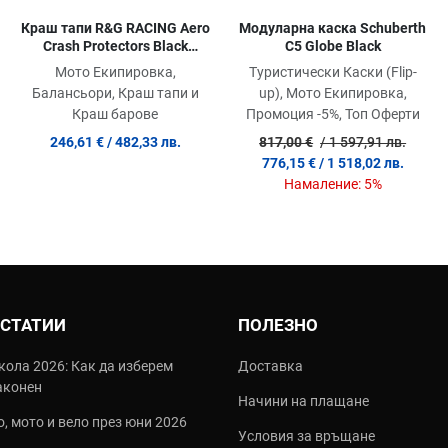
Краш тапи R&G RACING Aero
Модуларна каска Schuberth
Crash Protectors Black
C5 Globe Black
Triumph Tiger 900
Мото Екипировка,
Туристически Каски (Flip-
Балансьори, Краш тапи и
up), Мото Екипировка,
Краш барове
Промоция -5%, Топ Оферти
246,61 €
/ 482,33 лв.
817,00 €
/ 1 597,91 лв.
776,15 €
/ 1 518,02 лв.
Намаление:
5%
 СТАТИИ
ПОЛЕЗНО
кола 2026: Как да изберем
Доставка
аконен
Начини на плащане
, мото и вело през юни 2026
Условия за връщане