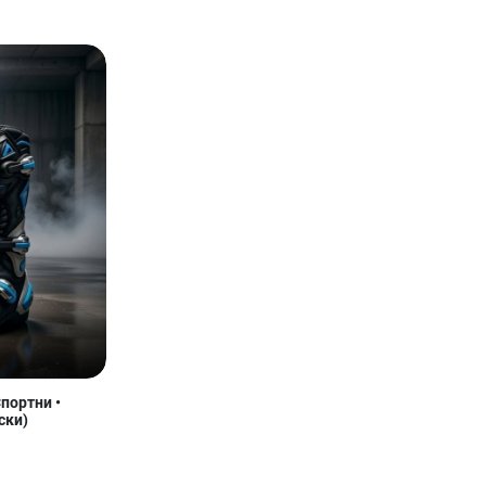
портни •
ски)