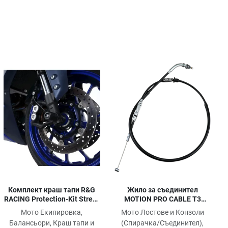
обави в любими
Добави в любими
Доб
равни продукт
Сравни продукт
Сра
ick View
Quick View
Quic
Жило за съединител
Комплект краш тапи R&G
MOTION PRO CABLE T3
RACING Protection-Kit Street
CLUTCH HON CRF 450 RX
Stage 1 Yamaha R7 22-25
Мото Лостове и Конзоли
Мото Екипировка,
(Спирачка/Съединител),
Балансьори, Краш тапи и