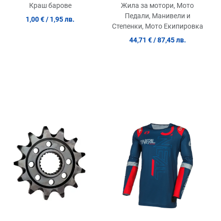
Жила за мотори, Мото
Краш барове
Педали, Манивели и
1,00 €
/ 1,95 лв.
Степенки, Мото Екипировка
44,71 €
/ 87,45 лв.
обави в любими
Добави в любими
Доб
равни продукт
Сравни продукт
Сра
ick View
Quick View
Quic