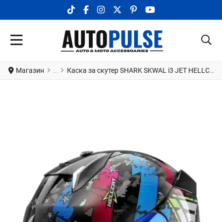
TIKTOK SOCIAL LINK
FACEBOOK SOCIAL LINK
INSTAGRAM SOCIAL LINK
X.COM SOCIAL LINK
PINTEREST SOCIAL LINK
YOUTUBE SOCIAL LI
Магазин
Каска за скутер SHARK SKWAL i3 JET HELLCAT Black / Blue