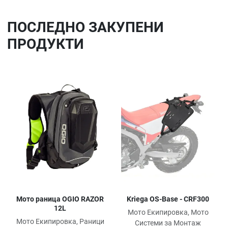
ПОСЛЕДНO ЗАКУПЕНИ
ПРОДУКТИ
Добави в любими
До
Сравни продукт
Ср
Quick View
Qu
Мото раница OGIO RAZOR
Kriega OS-Base - CRF300
12L
Мото Екипировка, Мото
Мото Екипировка, Раници
Системи за Монтаж