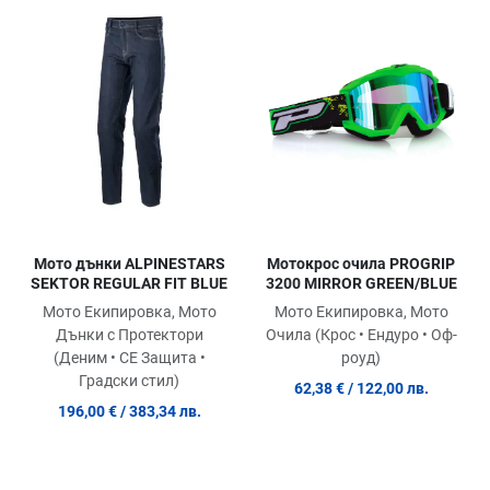
Добави в любими
До
Сравни продукт
Ср
Quick View
Qu
Мотокрос очила PROGRIP
Мото дънки ALPINESTARS
3200 MIRROR GREEN/BLUE
SEKTOR REGULAR FIT BLUE
Мото Екипировка, Мото
Мото Екипировка, Мото
Очила (Крос • Ендуро • Оф-
Дънки с Протектори
роуд)
(Деним • СЕ Защита •
Градски стил)
62,38 €
/ 122,00 лв.
196,00 €
/ 383,34 лв.