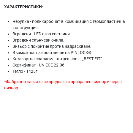
ХАРАКТЕРИСТИКИ:
Черупка - поликарбонат в комбинация с термопластична
конструкция
Вградени - LED стоп светлини.
Вградени слънчеви очила.
Визьор с покритие против надраскване.
Възможност за поставяне на PINLOCK®
Комфортна сваляема вътрешност - „BEST FIT“.
Сертификат - UN ECE 22-06.
Тегло - 1425г
*Фабрично каската се предлага с прозрачен визьор и черен
визьор