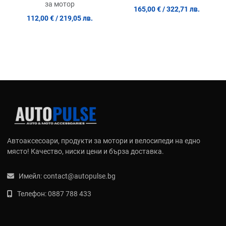
за мотор
165,00 €
/ 322,71 лв.
112,00 €
/ 219,05 лв.
Автоаксесоари, продукти за мотори и велосипеди на едно
място! Качество, ниски цени и бърза доставка.
Имейл:
contact@autopulse.bg
Телефон:
0887 788 433