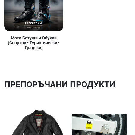
Мото Ботуши и Обувки
(Спортни • Туристически •
Градски)
ПРЕПОРЪЧАНИ ПРОДУКТИ
Добави в любими
До
Сравни продукт
Ср
Quick View
Qu