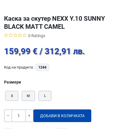
Каска за скутер NEXX Y.10 SUNNY
BLACK MATT CAMEL
0 Ratings
159,99 €
/ 312,91 лв.
Код на продукта:
1244
Размери
S
M
L
Количество
-
+