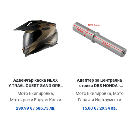
Добави в любими
До
Сравни продукт
Ср
Quick View
Qu
Адаптер за централна
Адвенчър каска NEXX
стойка DBS HONDA -
Y.TRAVL QUEST SAND GREY
28.5mm
MATT
Мото Екипировка, Мото
Мото Екипировка,
Гараж и Инструменти
Мотокрос и Ендуро Каски
15,00 €
/ 29,34 лв.
299,99 €
/ 586,73 лв.