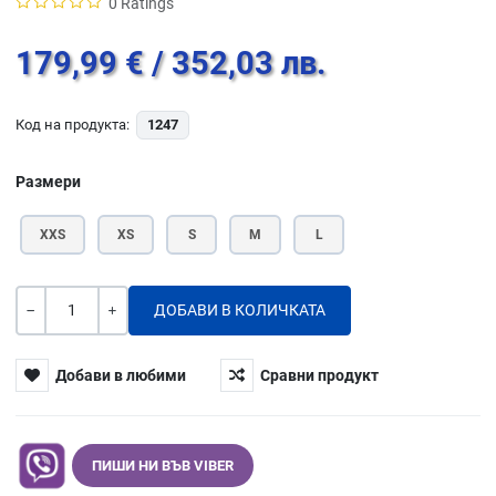
0 Ratings
179,99 €
/ 352,03 лв.
Код на продукта:
1247
Размери
XXS
XS
S
M
L
Количество
-
+
Добави в любими
Сравни продукт
ПИШИ НИ ВЪВ VIBER