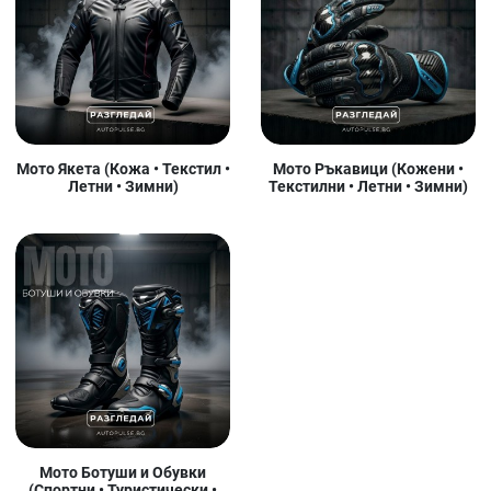
Мото Якета (Кожа • Текстил •
Мото Ръкавици (Кожени •
Летни • Зимни)
Текстилни • Летни • Зимни)
Мото Ботуши и Обувки
(Спортни • Туристически •