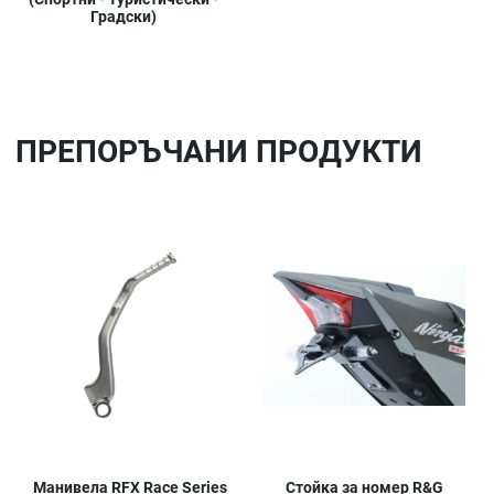
Градски)
ПРЕПОРЪЧАНИ ПРОДУКТИ
Добави в любими
До
Сравни продукт
Ср
Quick View
Qu
Манивела RFX Race Series
Стойка за номер R&G