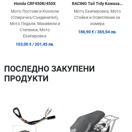
Honda CRF450R/450X
RACING Tail Tidy Kawasaki
H2 15-19
Мото Лостове и Конзоли
Мото Екипировка, Мото
(Спирачка/Съединител),
Стойки и Осветление за
Мото Педали, Манивели и
номера
Степенки, Мото
186,90 €
/ 365,54 лв.
Екипировка
103,00 €
/ 201,45 лв.
ПОСЛЕДНO ЗАКУПЕНИ
ПРОДУКТИ
Добави в любими
До
Сравни продукт
Ср
Quick View
Qu