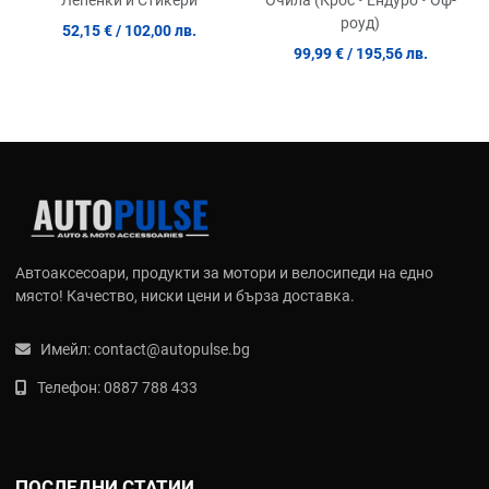
роуд)
52,15 €
/ 102,00 лв.
99,99 €
/ 195,56 лв.
Автоаксесоари, продукти за мотори и велосипеди на едно
място! Качество, ниски цени и бърза доставка.
Имейл:
contact@autopulse.bg
Телефон:
0887 788 433
ПОСЛЕДНИ СТАТИИ