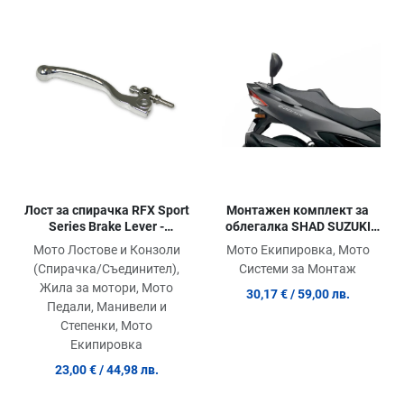
Сравни продукт
Ср
Quick View
Qu
Лост за спирачка RFX Sport
Монтажен комплект за
Series Brake Lever -
облегалка SHAD SUZUKI
Aluminium КТМ 50/65/85
BURGMAN 400 '17
Мото Лостове и Конзоли
Мото Екипировка, Мото
(Спирачка/Съединител),
Системи за Монтаж
Жила за мотори, Мото
30,17 €
/ 59,00 лв.
Педали, Манивели и
Степенки, Мото
Екипировка
23,00 €
/ 44,98 лв.