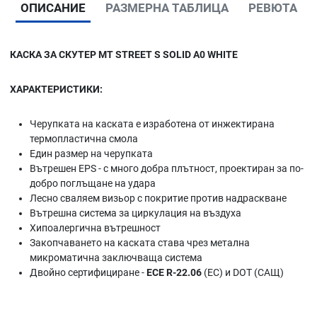
ОПИСАНИЕ
РАЗМЕРНА ТАБЛИЦА
РЕВЮТА
КАСКА ЗА СКУТЕР MT STREET S SOLID A0 WHITE
ХАРАКТЕРИСТИКИ:
Черупката на каската е изработена от инжектирана
термопластична смола
Един размер на черупката
Вътрешен EPS - с много добра плътност, проектиран за по-
добро поглъщане на удара
Лесно сваляем визьор с покритие против надраскване
Вътрешна система за циркулация на въздуха
Хипоалергична вътрешност
Закопчаването на каската става чрез метална
микроматична заключваща система
Двойно сертифициране -
ECE R-22.06
(ЕС) и DOT (САЩ)