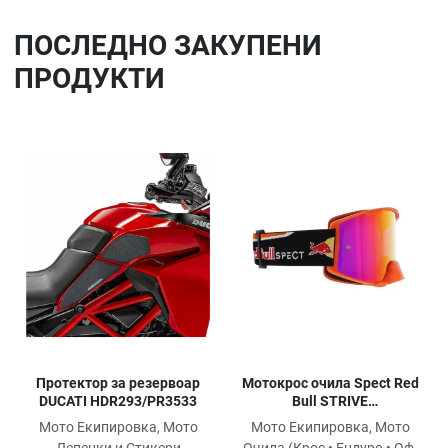
ПОСЛЕДНO ЗАКУПЕНИ
ПРОДУКТИ
Добави в любими
До
Сравни продукт
Ср
Quick View
Qu
Протектор за резервоар
Мотокрос очила Spect Red
DUCATI HDR293/PR3533
Bull STRIVE
ORANGE/IRIDIUM
Мото Екипировка, Мото
Мото Екипировка, Мото
Лепенки и Стикери
Очила (Крос • Ендуро • Оф-