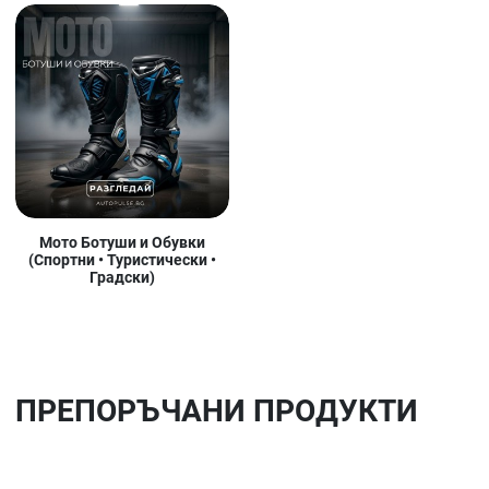
Мото Ботуши и Обувки
(Спортни • Туристически •
Градски)
ПРЕПОРЪЧАНИ ПРОДУКТИ
Добави в любими
До